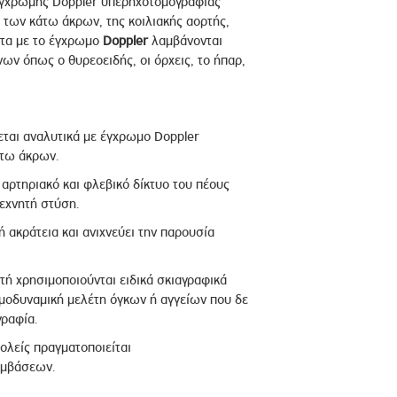
γχρωμης Doppler υπερηχοτομογραφίας
, των κάτω άκρων, της κοιλιακής αορτής,
ετα με το έγχρωμο
Doppler
λαμβάνονται
ν όπως ο θυρεοειδής, οι όρχεις, το ήπαρ,
εται αναλυτικά με έγχρωμο Doppler
άτω άκρων.
 αρτηριακό και φλεβικό δίκτυο του πέους
εχνητή στύση.
 ακράτεια και ανιχνεύει την παρουσία
τή χρησιμοποιούνται ειδικά σκιαγραφικά
μοδυναμική μελέτη όγκων ή αγγείων που δε
ραφία.
ολείς πραγματοποιείται
εμβάσεων.