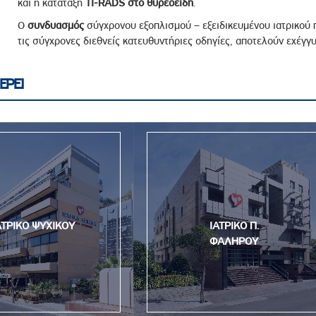
και η κατάταξη
TI-RADS στο θυρεοειδή
.
Ο
συνδυασμός
σύγχρονου εξοπλισμού – εξειδικευμένου ιατρικού
τις σύγχρονες διεθνείς κατευθυντήριες οδηγίες, αποτελούν εχέγγυ
ΕΡΕΙ
ΑΤΡΙΚΟ ΨΥΧΙΚΟΥ
ΙΑΤΡΙΚΟ Π.
ΦΑΛΗΡΟΥ