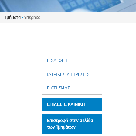
Πολιτική Προσλήψεων Π
Πολιτικές Ασφάλειας Π
Τμήματα
Υπέρηχοι
Πολιτική Ανθρώπινων Δ
Επιτροπή Αποδοχών και
Κανονισμός Επιτροπής 
Επιτροπή Ελέγχου
Κανονισμός Λειτουργίας
ΕΙΣΑΓΩΓΗ
Διεύθυνση Εσωτερικού Ε
ΙΑΤΡΙΚΕΣ ΥΠΗΡΕΣΙΕΣ
Έκθεσης Βιώσιμης Ανάπ
ΓΙΑΤΙ ΕΜΑΣ
Έκθεση Βιώσιμης Ανάπ
Πολιτική Δέουσας Επιμέ
ΕΠΙΛΕΞΤΕ ΚΛΙΝΙΚΗ
Πολιτική Αναγνώρισης 
Ασθενών
Επιστροφή στην σελίδα
Ειδική Ετήσια Έκθεση
των Τμημάτων