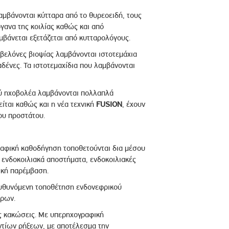
βάνονται κύτταρα από το θυρεοειδή, τους
γανα της κοιλίας καθώς και από
μβάνεται εξετάζεται από κυτταρολόγους.
βελόνες βιοψίας λαμβάνονται ιστοτεμάχια
αδένες. Τα ιστοτεμαχίδια που λαμβάνονται
ύ ηχοβολέα λαμβάνονται πολλαπλά
ίται καθώς και η νέα τεχνική
FUSION
, έχουν
ου προστάτου.
φική καθοδήγηση τοποθετούνται δια μέσου
 ενδοκοιλιακά αποστήματα, ενδοκοιλιακές
ική παρέμβαση.
υθυνόμενη τοποθέτηση ενδονεφρικού
ήρων.
ες κακώσεις. Με υπερηχογραφική
ντίων ρήξεων, με αποτέλεσμα την