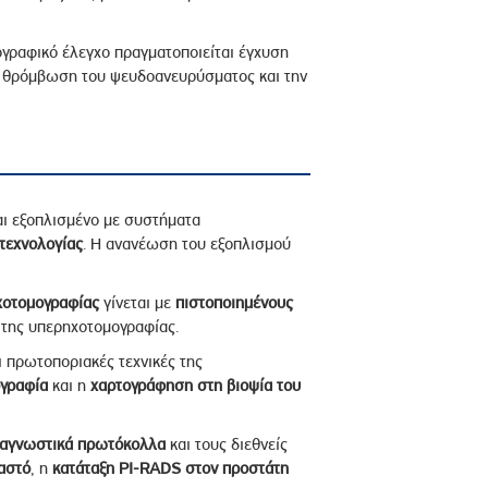
γραφικό έλεγχο πραγματοποιείται έγχυση
η θρόμβωση του ψευδοανευρύσματος και την
αι εξοπλισμένο με συστήματα
τεχνολογίας
. Η ανανέωση του εξοπλισμού
χοτομογραφίας
γίνεται με
πιστοποιημένους
 της υπερηχοτομογραφίας.
 πρωτοποριακές τεχνικές της
γραφία
και η
χαρτογράφηση στη βιοψία του
ιαγνωστικά πρωτόκολλα
και τους διεθνείς
αστό
, η
κατάταξη
PI-RADS
στον προστάτη