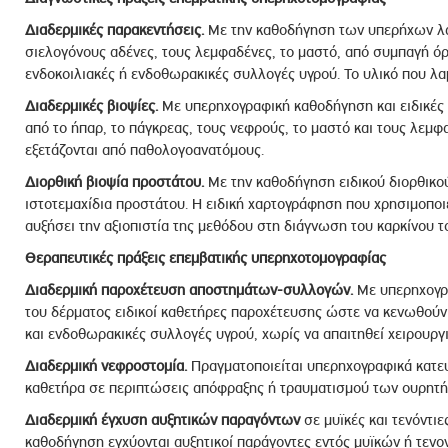
Διαδερμικές παρακεντήσεις.
Με την καθοδήγηση των υπερήχων λαμ
σιελογόνους αδένες, τους λεμφαδένες, το μαστό, από συμπαγή όρ
ενδοκοιλιακές ή ενδοθωρακικές συλλογές υγρού. Το υλικό που λα
Διαδερμικές βιοψίες.
Με υπερηχογραφική καθοδήγηση και ειδικές 
από το ήπαρ, το πάγκρεας, τους νεφρούς, το μαστό και τους λεμφ
εξετάζονται από παθολογοανατόμους.
Διορθική βιοψία προστάτου.
Με την καθοδήγηση ειδικού διορθικο
ιστοτεμαχίδια προστάτου. Η ειδική χαρτογράφηση που χρησιμοποιε
αυξήσει την αξιοπιστία της μεθόδου στη διάγνωση του καρκίνου τ
Θεραπευτικές πράξεις επεμβατικής υπερηχοτομογραφίας
Διαδερμική παροχέτευση αποστημάτων-συλλογών.
Με υπερηχογρα
του δέρματος ειδικοί καθετήρες παροχέτευσης ώστε να κενωθούν
και ενδοθωρακικές συλλογές υγρού, χωρίς να απαιτηθεί χειρουργ
Διαδερμική νεφροστομία.
Πραγματοποιείται υπερηχογραφικά κατε
καθετήρα σε περιπτώσεις απόφραξης ή τραυματισμού των ουρητ
Διαδερμική έγχυση αυξητικών παραγόντων
σε μυϊκές και τενόντι
καθοδήγηση εγχύονται αυξητικοί παράγοντες εντός μυϊκών ή τενο