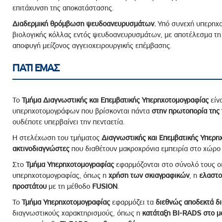
επιτάχυνση της αποκατάστασης.
Διαδερμική θρόμβωση ψευδοανευρυσμάτων.
Υπό συνεχή υπερηχο
βιολογικής κόλλας εντός ψευδοανευρυσμάτων, με αποτέλεσμα τ
αποφυγή μείζονος αγγειοχειρουργικής επέμβασης.
ΓΙΑΤΙ ΕΜΑΣ
Το
Τμήμα Διαγνωστικής και Επεμβατικής Υπερηχοτομογραφίας
είν
υπερηχοτομογράφων που βρίσκονται πάντα
στην πρωτοπορία της 
ουδέποτε υπερβαίνει την πενταετία.
Η στελέχωση του τμήματος
Διαγνωστικής και Επεμβατικής Υπερη
ακτινοδιαγνώστες
που διαθέτουν μακροχρόνια εμπειρία στο χώρο
Στο
Τμήμα
Υπερηχοτομογραφίας
εφαρμόζονται στο σύνολό τους οι
υπερηχοτομογραφίας, όπως η
χρήση των σκιαγραφικών
, η
ελαστο
προστάτου
με τη μέθοδο
FUSION
.
Το
Τμήμα Υπερηχοτομογραφίας
εφαρμόζει τα
διεθνώς αποδεκτά δ
διαγνωστικούς χαρακτηρισμούς, όπως η
κατάταξη
BI-RADS
στο
μ