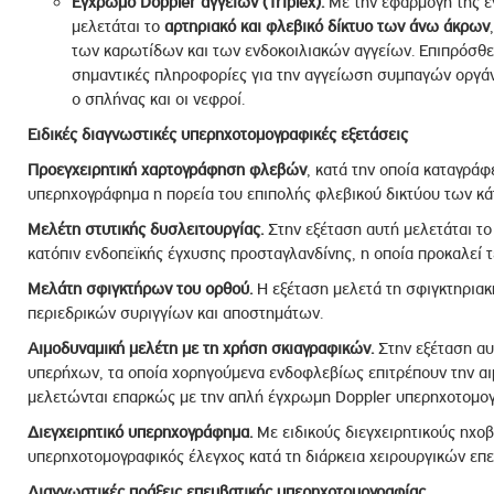
Έγχρωμο Doppler αγγείων (Triplex).
Με την εφαρμογή της έ
μελετάται το
αρτηριακό και φλεβικό δίκτυο των άνω άκρων
των καρωτίδων και των ενδοκοιλιακών αγγείων. Επιπρόσθ
σημαντικές πληροφορίες για την αγγείωση συμπαγών οργάνω
ο σπλήνας και οι νεφροί.
Ειδικές διαγνωστικές υπερηχοτομογραφικές εξετάσεις
Προεγχειρητική χαρτογράφηση φλεβών
, κατά την οποία καταγράφ
υπερηχογράφημα η πορεία του επιπολής φλεβικού δικτύου των κ
Μελέτη στυτικής δυσλειτουργίας.
Στην εξέταση αυτή μελετάται το
κατόπιν ενδοπεϊκής έγχυσης προσταγλανδίνης, η οποία προκαλεί τ
Μελάτη σφιγκτήρων του ορθού.
Η εξέταση μελετά τη σφιγκτηριακή
περιεδρικών συριγγίων και αποστημάτων.
Αιμοδυναμική μελέτη με τη χρήση σκιαγραφικών.
Στην εξέταση αυ
υπερήχων, τα οποία χορηγούμενα ενδοφλεβίως επιτρέπουν την αι
μελετώνται επαρκώς με την απλή έγχρωμη Doppler υπερηχοτομογ
Διεγχειρητικό υπερηχογράφημα.
Με ειδικούς διεγχειρητικούς ηχοβ
υπερηχοτομογραφικός έλεγχος κατά τη διάρκεια χειρουργικών επ
Διαγνωστικές πράξεις επεμβατικής υπερηχοτομογραφίας