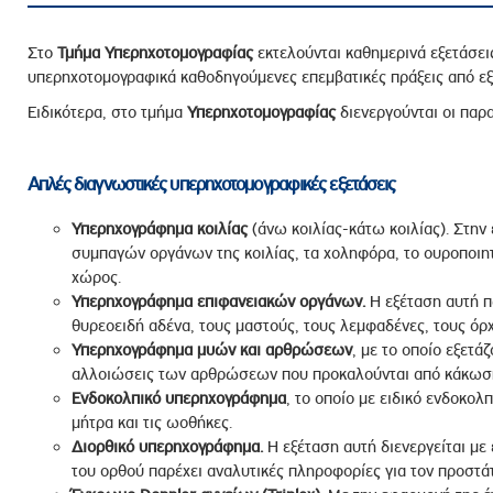
Στο
Τμήμα Υπερηχοτομογραφίας
εκτελούνται καθημερινά εξετάσει
υπερηχοτομογραφικά καθοδηγούμενες επεμβατικές πράξεις από εξ
Ειδικότερα, στο τμήμα
Υπερηχοτομογραφίας
διενεργούνται οι παρ
Απλές διαγνωστικές υπερηχοτομογραφικές εξετάσεις
Υπερηχογράφημα κοιλίας
(άνω κοιλίας-κάτω κοιλίας). Στην
συμπαγών οργάνων της κοιλίας, τα χοληφόρα, το ουροποιητ
χώρος.
Υπερηχογράφημα επιφανειακών οργάνων.
Η εξέταση αυτή π
θυρεοειδή αδένα, τους μαστούς, τους λεμφαδένες, τους όρχ
Υπερηχογράφημα μυών και αρθρώσεων
, με το οποίο εξετά
αλλοιώσεις των αρθρώσεων που προκαλούνται από κάκωση
Ενδοκολπικό υπερηχογράφημα
, το οποίο με ειδικό ενδοκολ
μήτρα και τις ωοθήκες.
Διορθικό υπερηχογράφημα.
Η εξέταση αυτή διενεργείται με 
του ορθού παρέχει αναλυτικές πληροφορίες για τον προστάτ