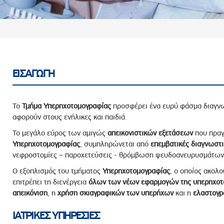
ροσωπικού, Στελεχών και Συνεργατών
ληροφοριών
ικαιωμάτων
 Υποψηφιοτήτων
Αποδοχών - Υποψηφιοτήτων
ΕΙΣΑΓΩΓΗ
 Επιτροπής Ελέγχου
Το
Τμήμα Υπερηχοτομογραφίας
προσφέρει ένα ευρύ φάσμα διαγνω
λέγχου Κανονισμός Λειτουργίας
αφορούν στους ενήλικες και παιδιά.
τυξης 2023
Το μεγάλο εύρος των αμιγώς
απεικονιστικών εξετάσεων
που πραγ
Υπερηχοτομογραφίας
, συμπληρώνεται από
επεμβατικές διαγνωστι
τυξης 2024
νεφροστομίες – παροχετεύσεις - θρόμβωση ψευδοανευρυσμάτων
λειας Τρίτων Μερών
Ο εξοπλισμός του τμήματος
Υπερηχοτομογραφίας
, ο οποίος ακολο
Προστασίας και Προαγωγής των Δικαιωμάτων των
επιτρέπει τη διενέργεια
όλων των νέων εφαρμογών της υπερηχοτ
απεικόνιση
, η
χρήση σκιαγραφικών
των υπερήχων
και η
ελαστογρ
ΙΑΤΡΙΚΕΣ ΥΠΗΡΕΣΙΕΣ