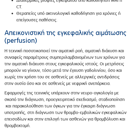
Διαδερμικές βιοψίες εγκεφάλου υπό καθοδήγηση MRI ή
CT.
Θεραπείες υπό ακτινολογική καθοδήγηση για χρόνιες ή
επείγουσες παθήσεις.
Απεικονιστική της εγκεφαλικής αιμάτωσης
(perfusion)
Η τεχνική ποσοτικοποιεί την αιματική ροή, αιματική διάχυση και
συναφείς παραμέτρους συμπεριλαμβανομένων των χρόνων για
την αιματική διάχυση στους εγκεφαλικούς ιστούς. Οι μετρήσεις
μπορούν να γίνουν, τόσο μετά την έγχυση γαδολινίου, όσο και
χωρίς την χρήση του σε ασθενείς με αλλεργικές αντιδράσεις
στην ουσία όσο και σε ασθενείς με νεφρική ανεπάρκεια.
Εφαρμογές της τεχνικής υπάρχουν στην νευρο-ογκολογία με
σκοπό την διάγνωση, προεγχειρητικό σχεδιασμό, σταδιοποίηση
και παρακολούθηση των όγκων για την έγκαιρη διάγνωση
υποτροπής, στη διάγνωση των θρομβο-εμβολικών εγκεφαλικών
επεισοδίων και στην επιλογή των ασθενών για θρομβόλυση και
θρομβεκτομή.