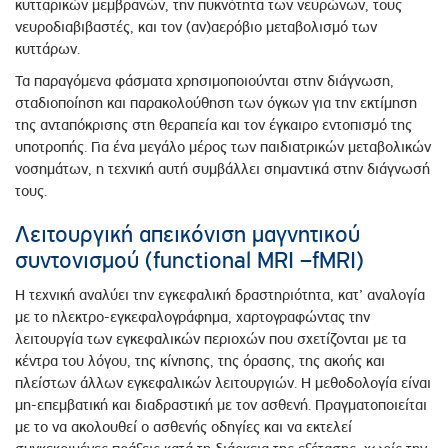
κυτταρικών μεμβρανών, την πυκνότητα των νευρώνων, τους
νευροδιαβιβαστές, και τον (αν)αερόβιο μεταβολισμό των
κυττάρων.
Τα παραγόμενα φάσματα χρησιμοποιούνται στην διάγνωση,
σταδιοποίηση και παρακολούθηση των όγκων για την εκτίμηση
της ανταπόκρισης στη θεραπεία και τον έγκαιρο εντοπισμό της
υποτροπής. Για ένα μεγάλο μέρος των παιδιατρικών μεταβολικών
νοσημάτων, η τεχνική αυτή συμβάλλει σημαντικά στην διάγνωσή
τους.
Λειτουργική απεικόνιση μαγνητικού
συντονισμού (functional MRI –fMRI)
Η τεχνική αναλύει την εγκεφαλική δραστηριότητα, κατ’ αναλογία
με το ηλεκτρο-εγκεφαλογράφημα, χαρτογραφώντας την
λειτουργία των εγκεφαλικών περιοχών που σχετίζονται με τα
κέντρα του λόγου, της κίνησης, της όρασης, της ακοής και
πλείστων άλλων εγκεφαλικών λειτουργιών. Η μεθοδολογία είναι
μη-επεμβατική και διαδραστική με τον ασθενή. Πραγματοποιείται
με το να ακολουθεί ο ασθενής οδηγίες και να εκτελεί