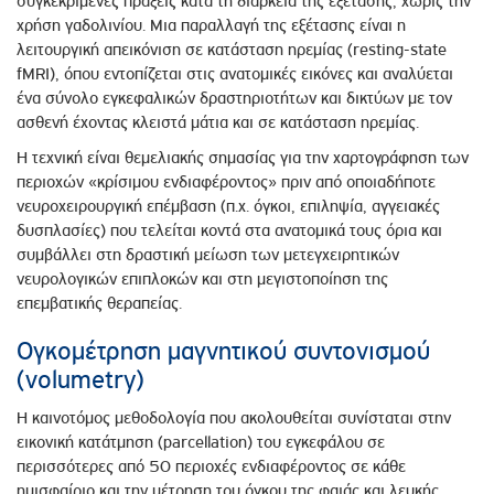
συγκεκριμένες πράξεις κατά τη διάρκεια της εξέτασης, χωρίς την
χρήση γαδολινίου. Μια παραλλαγή της εξέτασης είναι η
λειτουργική απεικόνιση σε κατάσταση ηρεμίας (resting-state
fMRI), όπου εντοπίζεται στις ανατομικές εικόνες και αναλύεται
ένα σύνολο εγκεφαλικών δραστηριοτήτων και δικτύων με τον
ασθενή έχοντας κλειστά μάτια και σε κατάσταση ηρεμίας.
Η τεχνική είναι θεμελιακής σημασίας για την χαρτογράφηση των
περιοχών «κρίσιμου ενδιαφέροντος» πριν από οποιαδήποτε
νευροχειρουργική επέμβαση (π.χ. όγκοι, επιληψία, αγγειακές
δυσπλασίες) που τελείται κοντά στα ανατομικά τους όρια και
συμβάλλει στη δραστική μείωση των μετεγχειρητικών
νευρολογικών επιπλοκών και στη μεγιστοποίηση της
επεμβατικής θεραπείας.
Ογκομέτρηση μαγνητικού συντονισμού
(volumetry)
Η καινοτόμος μεθοδολογία που ακολουθείται συνίσταται στην
εικονική κατάτμηση (parcellation) του εγκεφάλου σε
περισσότερες από 50 περιοχές ενδιαφέροντος σε κάθε
ημισφαίριο και την μέτρηση του όγκου της φαιάς και λευκής