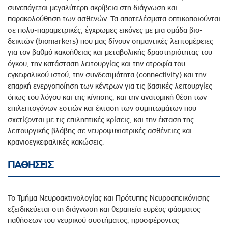
συνεπάγεται μεγαλύτερη ακρίβεια στη διάγνωση και
παρακολούθηση των ασθενών. Τα αποτελέσματα οπτικοποιούνται
σε πολυ-παραμετρικές, έγχρωμες εικόνες με μια ομάδα βιο-
δεικτών (biomarkers) που μας δίνουν σημαντικές λεπτομέρειες
για τον βαθμό κακοήθειας και μεταβολικής δραστηριότητας του
όγκου, την κατάσταση λειτουργίας και την ατροφία του
εγκεφαλικού ιστού, την συνδεσιμότητα (connectivity) και την
επαρκή ενεργοποίηση των κέντρων για τις βασικές λειτουργίες
όπως του λόγου και της κίνησης, και την ανατομική θέση των
επιλεπτογόνων εστιών και έκταση των συμπτωμάτων που
σχετίζονται με τις επιληπτικές κρίσεις, και την έκταση της
λειτουργικής βλάβης σε νευροψυχιατρικές ασθένειες και
κρανιοεγκεφαλικές κακώσεις.
ΠΑΘΗΣΕΙΣ
Το Τμήμα Νευροακτινολογίας και Πρότυπης Νευροαπεικόνισης
εξειδικεύεται στη διάγνωση και θεραπεία ευρέος φάσματος
παθήσεων του νευρικού συστήματος, προσφέροντας