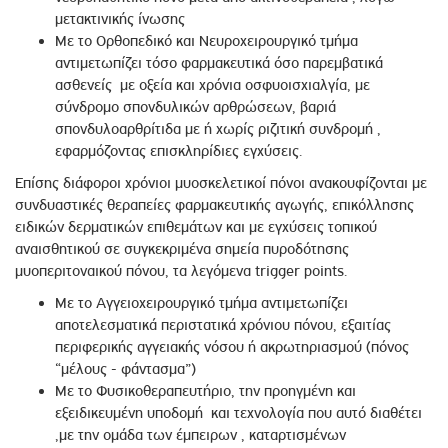
μετακτινικής ίνωσης
Με το Ορθοπεδικό και Νευροχειρουργικό τμήμα
αντιμετωπίζει τόσο φαρμακευτικά όσο παρεμβατικά
ασθενείς με οξεία και χρόνια οσφυοισχιαλγία, με
σύνδρομο σπονδυλικών αρθρώσεων, βαριά
σπονδυλοαρθρίτιδα με ή χωρίς ριζιτική συνδρομή ,
εφαρμόζοντας επισκληρίδιες εγχύσεις.
Επίσης διάφοροι χρόνιοι μυοσκελετικοί πόνοι ανακουφίζονται με
συνδυαστικές θεραπείες φαρμακευτικής αγωγής, επικόλλησης
ειδικών δερματικών επιθεμάτων και με εγχύσεις τοπικού
αναισθητικού σε συγκεκριμένα σημεία πυροδότησης
μυοπεριτοναικού πόνου, τα λεγόμενα trigger points.
Με το Αγγειοχειρουργικό τμήμα αντιμετωπίζει
αποτελεσματικά περιστατικά χρόνιου πόνου, εξαιτίας
περιφερικής αγγειακής νόσου ή ακρωτηριασμού (πόνος
“μέλους - φάντασμα”)
Με το Φυσικοθεραπευτήριο, την προηγμένη και
εξειδικευμένη υποδομή και τεχνολογία που αυτό διαθέτει
,με την ομάδα των έμπειρων , καταρτισμένων