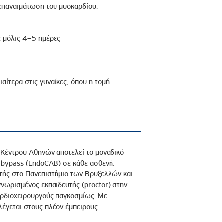
επαναιμάτωση του μυοκαρδίου.
ε μόλις 4–5 ημέρες
αίτερα στις γυναίκες, όπου η τομή
ύ Κέντρου Αθηνών αποτελεί το μοναδικό
ύ bypass (EndoCAB) σε κάθε ασθενή.
ητής στο Πανεπιστήμιο των Βρυξελλών και
γνωρισμένος εκπαιδευτής (proctor) στην
καρδιοχειρουργούς παγκοσμίως. Με
έγεται στους πλέον έμπειρους