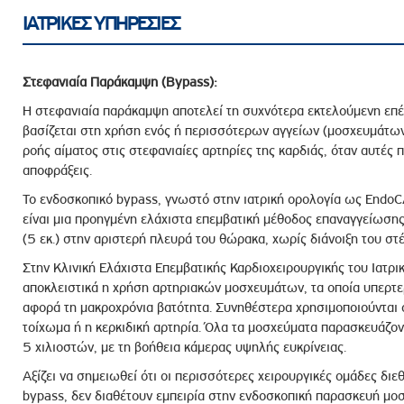
ΙΑΤΡΙΚΕΣ ΥΠΗΡΕΣΙΕΣ
Στεφανιαία Παράκαμψη (Bypass):
Η στεφανιαία παράκαμψη αποτελεί τη συχνότερα εκτελούμενη επέ
βασίζεται στη χρήση ενός ή περισσότερων αγγείων (μοσχευμάτων
ροής αίματος στις στεφανιαίες αρτηρίες της καρδιάς, όταν αυτές
αποφράξεις.
Το ενδοσκοπικό bypass, γνωστό στην ιατρική ορολογία ως EndoC
είναι μια προηγμένη ελάχιστα επεμβατική μέθοδος επαναγγείωσης
(5 εκ.) στην αριστερή πλευρά του θώρακα, χωρίς διάνοιξη του στ
Στην Κλινική Ελάχιστα Επεμβατικής Καρδιοχειρουργικής του Ιατρ
αποκλειστικά η χρήση αρτηριακών μοσχευμάτων, τα οποία υπερτε
αφορά τη μακροχρόνια βατότητα. Συνηθέστερα χρησιμοποιούνται ο
τοίχωμα ή η κερκιδική αρτηρία. Όλα τα μοσχεύματα παρασκευάζο
5 χιλιοστών, με τη βοήθεια κάμερας υψηλής ευκρίνειας.
Αξίζει να σημειωθεί ότι οι περισσότερες χειρουργικές ομάδες δι
bypass, δεν διαθέτουν εμπειρία στην ενδοσκοπική παρασκευή μο