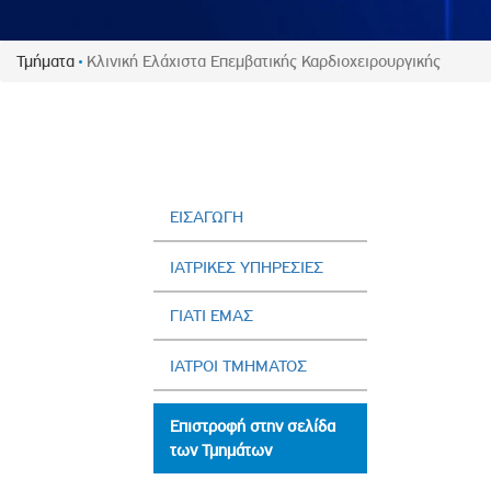
Πολιτική Προσλήψεων Π
Πολιτικές Ασφάλειας Π
Τμήματα
Κλινική Ελάχιστα Επεμβατικής Καρδιοχειρουργικής
Πολιτική Ανθρώπινων Δ
Επιτροπή Αποδοχών και
Κανονισμός Επιτροπής 
Επιτροπή Ελέγχου
Κανονισμός Λειτουργίας
ΕΙΣΑΓΩΓΗ
Διεύθυνση Εσωτερικού Ε
ΙΑΤΡΙΚΕΣ ΥΠΗΡΕΣΙΕΣ
Έκθεσης Βιώσιμης Ανάπ
ΓΙΑΤΙ ΕΜΑΣ
Έκθεση Βιώσιμης Ανάπ
Πολιτική Δέουσας Επιμέ
ΙΑΤΡΟΙ ΤΜΗΜΑΤΟΣ
Πολιτική Αναγνώρισης 
Ασθενών
Επιστροφή στην σελίδα
Ειδική Ετήσια Έκθεση
των Τμημάτων