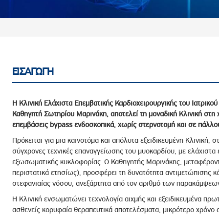
ροσωπικού, Στελεχών και Συνεργατών
ληροφοριών
ικαιωμάτων
 Υποψηφιοτήτων
Αποδοχών - Υποψηφιοτήτων
ΕΙΣΑΓΩΓΗ
 Επιτροπής Ελέγχου
Η Κλινική Ελάχιστα Επεμβατικής Καρδιοχειρουργικής του Ιατρικο
λέγχου Κανονισμός Λειτουργίας
Καθηγητή Σωτηρίου Μαρινάκη, αποτελεί τη μοναδική Κλινική στη 
επεμβάσεις bypass ενδοσκοπικά, χωρίς στερνοτομή και σε πάλλο
τυξης 2023
Πρόκειται για μια καινοτόμα και απόλυτα εξειδικευμένη Κλινική, σ
τυξης 2024
σύγχρονες τεχνικές επαναγγείωσης του μυοκαρδίου, με ελάχιστα
λειας Τρίτων Μερών
εξωσωματικής κυκλοφορίας. Ο Καθηγητής Μαρινάκης, μεταφέροντ
Προστασίας και Προαγωγής των Δικαιωμάτων των
περιστατικά ετησίως), προσφέρει τη δυνατότητα αντιμετώπισης 
στεφανιαίας νόσου, ανεξάρτητα από τον αριθμό των παρακάμψεω
Η Κλινική ενσωματώνει τεχνολογία αιχμής και εξειδικευμένα πρω
ασθενείς κορυφαία θεραπευτικά αποτελέσματα, μικρότερο χρόνο 