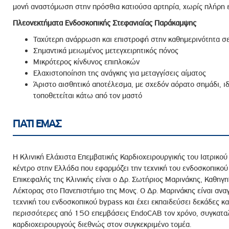
μονή αναστόμωση στην πρόσθια κατιούσα αρτηρία, χωρίς πλήρη 
Πλεονεκτήματα Ενδοσκοπικής Στεφανιαίας Παράκαμψης
Ταχύτερη ανάρρωση και επιστροφή στην καθημερινότητα σ
Σημαντικά μειωμένος μετεγχειρητικός πόνος
Μικρότερος κίνδυνος επιπλοκών
Ελαχιστοποίηση της ανάγκης για μεταγγίσεις αίματος
Άριστο αισθητικό αποτέλεσμα, με σχεδόν αόρατο σημάδι, ιδι
τοποθετείται κάτω από τον μαστό
ΓΙΑΤΙ ΕΜΑΣ
Η Κλινική Ελάχιστα Επεμβατικής Καρδιοχειρουργικής του Ιατρικο
κέντρο στην Ελλάδα που εφαρμόζει την τεχνική του ενδοσκοπικο
Επικεφαλής της Κλινικής είναι ο Δρ. Σωτήριος Μαρινάκης, Καθηγ
Λέκτορας στο Πανεπιστήμιο της Μονς. Ο Δρ. Μαρινάκης είναι ανα
τεχνική του ενδοσκοπικού bypass και έχει εκπαιδεύσει δεκάδες 
περισσότερες από 150 επεμβάσεις EndoCAB τον χρόνο, συγκαταλ
καρδιοχειρουργούς διεθνώς στον συγκεκριμένο τομέα.