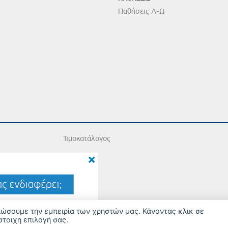
Παθήσεις Α-Ω
Τιμοκατάλογος
×
2026 Copyright © Iatriko.gr | Powered by Aboutnet
τιώσουμε την εμπειρία των χρηστών μας. Κάνοντας κλικ σε
στοιχη επιλογή σας.
ΔΙΑΧΕΙΡΙΣΗ ΠΡΟΤΙΜΗΣΕΩΝ