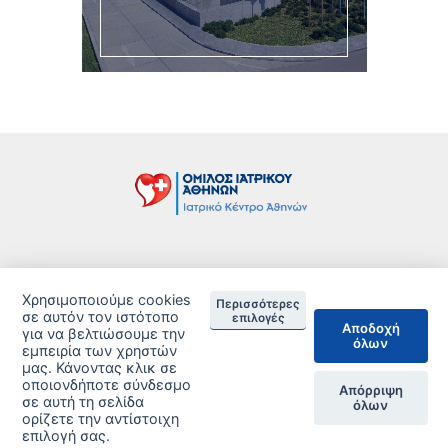
Τιμοκατάλογος
Χρησιμοποιούμε cookies
Δείτε τις Πιστοποιήσεις ανά Κλινική
Περισσότερες
σε αυτόν τον ιστότοπο
επιλογές
Αποδοχή
για να βελτιώσουμε την
DISCLAIMER
όλων
εμπειρία των χρηστών
μας. Κάνοντας κλικ σε
© 2026 Copyright © Iatriko.gr | Powered by Aboutnet
οποιονδήποτε σύνδεσμο
Απόρριψη
σε αυτή τη σελίδα
όλων
ορίζετε την αντίστοιχη
επιλογή σας.