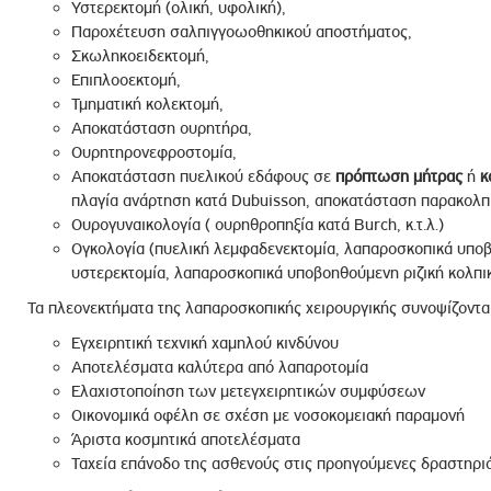
Υστερεκτομή (ολική, υφολική),
Παροχέτευση σαλπιγγοωοθηκικού αποστήματος,
Σκωληκοειδεκτομή,
Επιπλοοεκτομή,
Τμηματική κολεκτομή,
Αποκατάσταση ουρητήρα,
Ουρητηρονεφροστομία,
Αποκατάσταση πυελικού εδάφους σε
πρόπτωση μήτρας
ή
κ
πλαγία ανάρτηση κατά Dubuisson, αποκατάσταση παρακολπικο
Ουρογυναικολογία ( ουρηθροπηξία κατά Burch, κ.τ.λ.)
Ογκολογία (πυελική λεμφαδενεκτομία, λαπαροσκοπικά υποβο
υστερεκτομία, λαπαροσκοπικά υποβοηθούμενη ριζική κολπική
Τα πλεονεκτήματα της λαπαροσκοπικής χειρουργικής συνοψίζονται
Εγχειρητική τεχνική χαμηλού κινδύνου
Αποτελέσματα καλύτερα από λαπαροτομία
Ελαχιστοποίηση των μετεγχειρητικών συμφύσεων
Οικονομικά οφέλη σε σχέση με νοσοκομειακή παραμονή
Άριστα κοσμητικά αποτελέσματα
Ταχεία επάνοδο της ασθενούς στις προηγούμενες δραστηρι