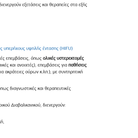
 διενεργούν εξετάσεις και θεραπείες στα εξής
υς υπερήχους υψηλής έντασης (HIFU)
κές επεμβάσεις, όπως
ολικές υστερεκτομές
κές και ανοιχτές), επεμβάσεις για
παθήσεις
α ακράτειες ούρων κ.λπ.), με συντηρητική
όπως διαγνωστικές και θεραπευτικές
ρικού Διαβαλκανικού, διενεργούν:
ή,