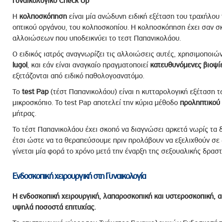
Γυναικολογικό Check Up
Η
κολποσκόπηση
είναι μία ανώδυνη ειδική εξέταση του τραχήλου τ
οπτικού οργάνου, του κολποσκοπίου. Η κολποσκόπηση έχει σαν σ
αλλοιώσεων που υποδεικνύει το τεστ Παπανικολάου.
Ο ειδικός ιατρός αναγνωρίζει τις αλλοιώσεις αυτές, χρησιμοποιώ
lugol
, και εάν είναι αναγκαίο πραγματοποιεί
κατευθυνόμενες βιοψί
εξετάζονται από ειδικό παθολογοανατόμο.
Το
test Pap
(τέστ Παπανικολάου) είναι η κυτταρολογική εξέταση 
μικροσκόπιο. Το test Pap αποτελεί την κύρια μέθοδο
προληπτικού
μήτρας.
Το τέστ Παπανικολάου έχει σκοπό να διαγνώσει αρκετά νωρίς τα 
έτσι ώστε να τα θεραπεύσουμε πριν προλάβουν να εξελιχθούν σε δ
γίνεται μία φορά το χρόνο μετά την έναρξη της σεξουαλικής δραστ
Ενδοσκοπική χειρουργική στη Γυναικολογία
Η ενδοσκοπική χειρουργική, λαπαροσκοπική και υστεροσκοπική, απ
υψηλά ποσοστά επιτυχίας.