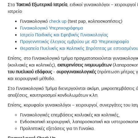
Στα
Τακτικά Εξωτερικά Ιατρεία
, ειδικοί γυναικολόγοι – χειρουργοί
ιατρεία:
Γυναικολογικό
check up
(test pap, κολποσκοπήσεις)
Γυναικολογικό Υπερηχογράφημα
Ιατρείο Παιδικής και Εφηβικής Γυναικολογίας
Προγεννητικός έλεγχος εμβρύου με 4D Υπερηχογραφία
Θεραπεία Πυελικής και Κολπικής Ξηρότητας με εστιασμένο
Επίσης, στο Γυναικολογικό τμήμα πραγματοποιούνται γυναικολογι
(κοιλιακές και κολπικές),
εκπυρηνίσεις
ινομυωμάτων
(λαπαρασκοπι
του πυελικού εδάφους
-
ουρογυναικολογικές
(πρόπτωση μήτρας γι
και χειρουργική μέθοδο.
Στο Γυναικολογικό Τμήμα διενεργούνται ακόμη, μικροεπεμβάσεις 
αποξέσεις, καυτηριασμοί κονδυλωμάτων κ.λπ.
Επίσης, κορυφαίοι γυναικολόγοι – χειρουργοί, συνεργάτες του Ιατ
Γυναικολογικές επεμβάσεις κοιλιακές και κολπικές,
Ενδοσκοπική χειρουργική, λαπαροσκοπική και υστεροσκοπικ
Προληπτικές εξετάσεις για τη Γυναίκα​.