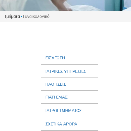
Πολιτική Προσλήψεων Π
Πολιτικές Ασφάλειας Π
Τμήματα
Γυναικολογικό
Πολιτική Ανθρώπινων Δ
Επιτροπή Αποδοχών και
Κανονισμός Επιτροπής 
Επιτροπή Ελέγχου
Κανονισμός Λειτουργίας
ΕΙΣΑΓΩΓΗ
Διεύθυνση Εσωτερικού Ε
ΙΑΤΡΙΚΕΣ ΥΠΗΡΕΣΙΕΣ
Έκθεσης Βιώσιμης Ανάπ
ΠΑΘΗΣΕΙΣ
Έκθεση Βιώσιμης Ανάπ
Πολιτική Δέουσας Επιμέ
ΓΙΑΤΙ ΕΜΑΣ
Πολιτική Αναγνώρισης 
Ασθενών
ΙΑΤΡΟΙ ΤΜΗΜΑΤΟΣ
Ειδική Ετήσια Έκθεση
ΣΧΕΤΙΚΑ ΑΡΘΡΑ