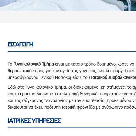
ροσωπικού, Στελεχών και Συνεργατών
ληροφοριών
ικαιωμάτων
 Υποψηφιοτήτων
Αποδοχών - Υποψηφιοτήτων
ΕΙΣΑΓΩΓΗ
 Επιτροπής Ελέγχου
Το
Γυναικολογικό
Τμήμα
είναι με τέτοιο τρόπο δομημένο, ώστε να 
λέγχου Κανονισμός Λειτουργίας
θεραπευτικό εύρος για την υγεία της γυναίκας, και λειτουργεί στ
υπερσύγχρονου Γενικού Νοσοκομείου, του
Ιατρικού Διαβαλκανικ
τυξης 2023
Εδώ στο Γυναικολογικό Τμήμα, οι διακεκριμένοι επιστήμονες, το
τυξης 2024
και το έμπειρο διοικητικό στελεχιακό δυναμικό, υπηρετούν ένα στ
λειας Τρίτων Μερών
και της σύγχρονης τεχνολογίας με την ευαισθησία, προκειμένου 
Προστασίας και Προαγωγής των Δικαιωμάτων των
δικαιούται να έχει: πρότυπη ιατρική φροντίδα με ανθρώπινο πρόσ
ΙΑΤΡΙΚΕΣ ΥΠΗΡΕΣΙΕΣ