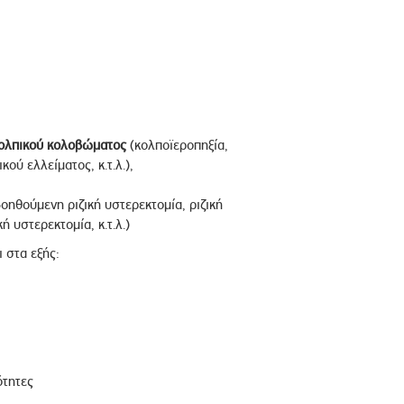
ολπικού
κολοβώματος
(κολποϊεροπηξία,
ύ ελλείματος, κ.τ.λ.),
ηθούμενη ριζική υστερεκτομία, ριζική
 υστερεκτομία, κ.τ.λ.)
 στα εξής:
ότητες