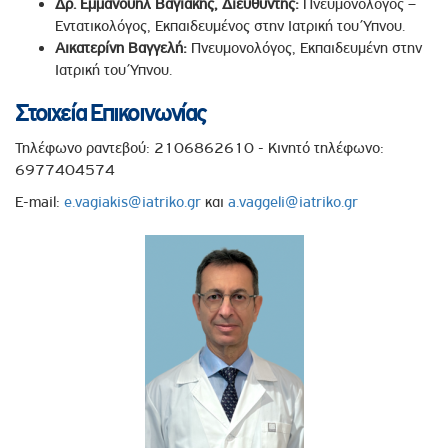
Δρ. Εμμανουήλ Βαγιάκης, Διευθυντής:
Πνευμονολόγος –
Εντατικολόγος, Εκπαιδευμένος στην Ιατρική του Ύπνου.
Αικατερίνη Βαγγελή:
Πνευμονολόγος, Εκπαιδευμένη στην
Ιατρική του Ύπνου.
Στοιχεία Επικοινωνίας
Τηλέφωνο ραντεβού: 2106862610 - Κινητό τηλέφωνο:
6977404574
E-mail:
e.vagiakis@iatriko.gr
και
a.vaggeli@iatriko.gr