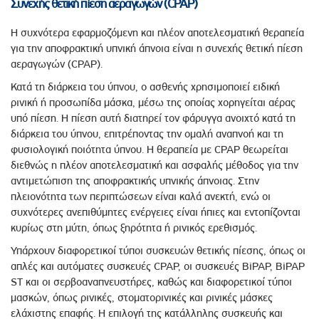
Συνεχής θετική πίεση αεραγωγών (CPAP)
Η συχνότερα εφαρμοζόμενη και πλέον αποτελεσματική θεραπεία
για την αποφρακτική υπνική άπνοια είναι η συνεχής θετική πίεση
αεραγωγών (CPAP).
Κατά τη διάρκεια του ύπνου, ο ασθενής χρησιμοποιεί ειδική
ρινική ή προσωπίδα μάσκα, μέσω της οποίας χορηγείται αέρας
υπό πίεση. Η πίεση αυτή διατηρεί τον φάρυγγα ανοιχτό κατά τη
διάρκεια του ύπνου, επιτρέποντας την ομαλή αναπνοή και τη
φυσιολογική ποιότητα ύπνου. Η θεραπεία με CPAP θεωρείται
διεθνώς η πλέον αποτελεσματική και ασφαλής μέθοδος για την
αντιμετώπιση της αποφρακτικής υπνικής άπνοιας. Στην
πλειονότητα των περιπτώσεων είναι καλά ανεκτή, ενώ οι
συχνότερες ανεπιθύμητες ενέργειες είναι ήπιες και εντοπίζονται
κυρίως στη μύτη, όπως ξηρότητα ή ρινικός ερεθισμός.
Υπάρχουν διαφορετικοί τύποι συσκευών θετικής πίεσης, όπως οι
απλές και αυτόματες συσκευές CPAP, οι συσκευές BiPAP, BiPAP
ST και οι σερβοαναπνευστήρες, καθώς και διαφορετικοί τύποι
μασκών, όπως ρινικές, στοματορινικές και ρινικές μάσκες
ελάχιστης επαφής. Η επιλογή της κατάλληλης συσκευής και