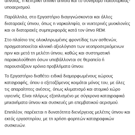
άπνοιας, η κεντρική υπνική άπνοια και το σύνδρομο παχυσαρκίας-
υποαερισμού.
Παράλληλα, στο Εργαστήριο διαγιγνώσκονται και άλλες
διαταραχές ύπνου, όπως η ναρκοληψία, οι νυχτερινές μυοκλονίες
και οι διαταραχές συμπεριφοράς κατά τον ύπνο REM.
Στο πλαίσιο της ολοκληρωμένης φροντίδας των ασθενών,
πραγματοποιείται κλινική αξιολόγηση των νεοπροσερχόμενων
πριν και μετά τη μελέτη ύπνου, καθώς και συστηματική
παρακολούθηση όσων υποβάλλονται σε θεραπεία ή
παρουσιάζουν χρόνια προβλήματα ύπνου.
Το Εργαστήριο διαθέτει ειδικά διαμορφωμένους χώρους
καταγραφής, όπου ο εξεταζόμενος κοιμάται μόνος του, με όλες
τις απαραίτητες ανέσεις, όπως κλιματισμό και ατομικό χώρο
υγιεινής. Είναι πλήρως εξοπλισμένο με σύγχρονα καταγραφικά
μηχανήματα ύπνου και συσκευές μη επεμβατικού αερισμού.
Επιπλέον, παρέχεται η δυνατότητα διενέργειας μελέτης ύπνου και
εκτός εργαστηρίου, με τη χρήση φορητών καταγραφικών
συσκευών.