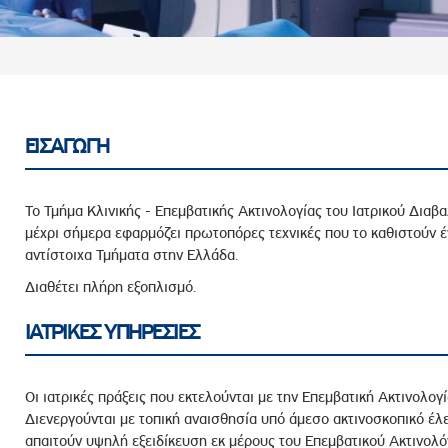
ροσωπικού, Στελεχών και Συνεργατών
ληροφοριών
ικαιωμάτων
 Υποψηφιοτήτων
Αποδοχών - Υποψηφιοτήτων
ΕΙΣΑΓΩΓΗ
 Επιτροπής Ελέγχου
Το Τμήμα Κλινικής - Επεμβατικής Ακτινολογίας του Ιατρικού Δια
λέγχου Κανονισμός Λειτουργίας
μέχρι σήμερα εφαρμόζει πρωτοπόρες τεχνικές που το καθιστούν 
αντίστοιχα Τμήματα στην Ελλάδα.
τυξης 2023
Διαθέτει πλήρη εξοπλισμό.
τυξης 2024
λειας Τρίτων Μερών
ΙΑΤΡΙΚΕΣ ΥΠΗΡΕΣΙΕΣ
Προστασίας και Προαγωγής των Δικαιωμάτων των
Οι ιατρικές πράξεις που εκτελούνται με την Επεμβατική Ακτινολογί
Διενεργούνται με τοπική αναισθησία υπό άμεσο ακτινοσκοπικό έλ
απαιτούν υψηλή εξειδίκευση εκ μέρους του Επεμβατικού Ακτινολ