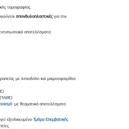
κής τομογραφίας.
ργούνται
σπονδυλοπλαστικές
για την
ι εντυπωσιακά αποτελέσματα:
απείας με λιπιοδόλη και μικροσφαιρίδια
E)
 (TARE)
ριασμό
με θεαματικά αποτελέσματα
ργεί εξειδικευμένο
Τμήμα Επεμβατικής
πείες.