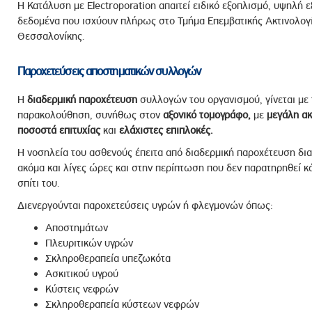
Η Κατάλυση με Electroporation απαιτεί ειδικό εξοπλισμό, υψηλή ε
δεδομένα που ισχύουν πλήρως στο Τμήμα Επεμβατικής Ακτινολογί
Θεσσαλονίκης.
Παροχετεύσεις αποστηματικών συλλογών
Η
διαδερμική
παροχέτευση
συλλογών του οργανισμού, γίνεται με 
παρακολούθηση, συνήθως στον
αξονικό
τομογράφο
,
με
μεγάλη
ακ
ποσοστά
επιτυχίας
και
ελάχιστες
επιπλοκές
.
Η νοσηλεία του ασθενούς έπειτα από διαδερμική παροχέτευση δια
ακόμα και λίγες ώρες και στην περίπτωση που δεν παρατηρηθεί κ
σπίτι του.
Διενεργούνται παροχετεύσεις υγρών ή φλεγμονών όπως:
Αποστημάτων
Πλευριτικών υγρών
Σκληροθεραπεία υπεζωκότα
Ασκιτικού υγρού
Κύστεις νεφρών
Σκληροθεραπεία κύστεων νεφρών