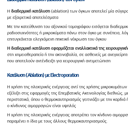
Η
διαδερμική
κατάλυση
(ablation) των όγκων αποτελεί μία σύγχρο
με εξαιρετικά αποτελέσματα
Με την κατεύθυνση του αξονικού τομογράφου εισάγεται διαδερμικ
ραδιοσυχνότητες ή μικροκύματα πάνω στον όγκο με συνέπεια, λό
επιτυγχάνεται ελεγχόμενη πηκτική νέκρωση του όγκου
Η διαδερμική
κατάλυση εφαρμόζεται εναλλακτικά της χειρουργική
στη χημειοθεραπεία ή την ακτινοβολία, σε ασθενείς με ανεγχείρη
που αποτελούν αντένδειξη για χειρουργική αντιμετώπιση
Κατάλυση (Ablation) με Electroporation
Η χρήση της ηλεκτρικής ενέργειας αντί της χρήσης μικροκυμάτων
εξέλιξη στις εφαρμογές της Επεμβατικής Ακτινολογίας διεθνώς, μ
περιστατικά, όπου ο θερμοκαυτηριασμός γειτνιάζει με την καρδιά 
ο κίνδυνος αιμορραγιών είναι υψηλός
Η χρήση της ηλεκτρικής ενέργειας αποτρέπει τον κίνδυνο αιμορρ
παραμένει η ίδια με τους άλλους θερμοκαυτηριασμούς.