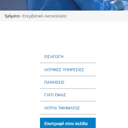
Πολιτική Προσλήψεων Π
Πολιτικές Ασφάλειας Π
Τμήματα
Επεμβατική Ακτινολογία
Πολιτική Ανθρώπινων Δ
Επιτροπή Αποδοχών και
Κανονισμός Επιτροπής 
Επιτροπή Ελέγχου
Κανονισμός Λειτουργίας
ΕΙΣΑΓΩΓΗ
Διεύθυνση Εσωτερικού Ε
ΙΑΤΡΙΚΕΣ ΥΠΗΡΕΣΙΕΣ
Έκθεσης Βιώσιμης Ανάπ
ΠΑΘΗΣΕΙΣ
Έκθεση Βιώσιμης Ανάπ
Πολιτική Δέουσας Επιμέ
ΓΙΑΤΙ ΕΜΑΣ
Πολιτική Αναγνώρισης 
Ασθενών
ΙΑΤΡΟΙ ΤΜΗΜΑΤΟΣ
Ειδική Ετήσια Έκθεση
Επιστροφή στην σελίδα