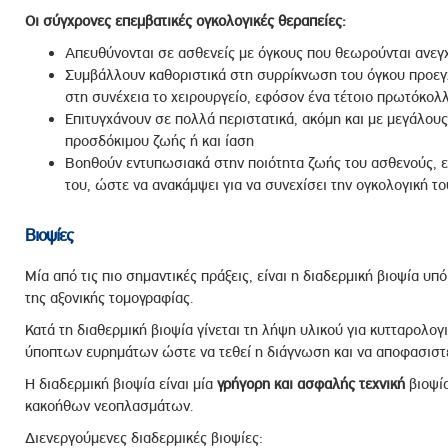
Οι σύγχρονες επεμβατικές ογκολογικές θεραπείες:
Απευθύνονται σε ασθενείς με όγκους που θεωρούνται ανεγχ
Συμβάλλουν καθοριστικά στη συρρίκνωση του όγκου προεγχ
στη συνέχεια το χειρουργείο, εφόσον ένα τέτοιο πρωτόκολλ
Επιτυγχάνουν σε πολλά περιστατικά, ακόμη και με μεγάλους
προσδόκιμου ζωής ή και ίαση
Βοηθούν εντυπωσιακά στην ποιότητα ζωής του ασθενούς, 
του, ώστε να ανακάμψει για να συνεχίσει την ογκολογική τ
Βιοψίες
Μία από τις πιο σημαντικές πράξεις, είναι η διαδερμική βιοψία υ
της αξονικής τομογραφίας.
Κατά τη διαθερμική βιοψία γίνεται τη λήψη υλικού για κυτταρολογ
ύποπτων ευρημάτων ώστε να τεθεί η διάγνωση και να αποφασιστε
Η διαδερμική βιοψία είναι μία
γρήγορη και ασφαλής τεχνική
βιοψία
κακοήθων νεοπλασμάτων.
Διενεργούμενες διαδερμικές βιοψίες: