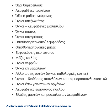
Όζοι θυρεοειδούς
Λεμφαδένες τραχήλου
Όζοι ή μάζες πνεύμονος
Όγκοι υπεζωκώτος
Όγκοι – λεμφαδένες μεσαυλίου
Όγκοι ήπατος
Όγκοι παγκρέατος
Οπισθοπεριτοναϊκοί λεμφαδένες
Οπισθοπεριτοναϊκές μάζες
Εμφυτεύσεις περιτοναίου
Μάζες κοιλίας
Όγκοι νεφρών
Όγκοι επινεφριδίων
Αλλοιώσεις οστών (όγκοι, παθολογικές εστίες)
Όγκοι – διηθήσεις σπονδύλων και της παρασπονδυλικής χ
Όγκοι έσω γεννητικών οργάνων
Λεμφαδένες ελάσσονος πυέλου
Βλάβες μαστών και μασχαλιαίων λεμφαδένων
Διαδερμική κατάλυση (ablation) των όγκων