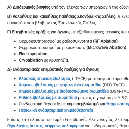
Α) Διαδερμικές βιοψίες
υπό τον έλεγχο των υπερήχων ή της αξονι
Β) Καλοήθεις και κακοήθεις παθήσεις Σπονδυλικής Στήλης:
Διενε
αποκατάσταση βλαβών της Σπονδυλικής Στήλης
Γ) Επεμβατικές πράξεις για όγκους
με εξειδικευμένες τεχνικές κα
Θερμοκαυτηριασμοί με ραδιοσυχνότητα
(RF Ablation)
Θερμοκαυτηριασμοί με μικροκύματα
(Microwave Ablation)
Electroporation
Cryoablation
με κρυοπηξία.
Δ) Ενδαρτηριακές επεμβατικές πράξεις για όγκους
Κλασικός χημειοεμβολισμός
(cTACE) με χορήγηση χημειοθερ
Χημειοεμβολισμός με φορτωμένα σωματίδια
(DEB-TACE)
Χημειοεμβολισμός με βιοδιασπώμενα σωματίδια
(DSM-TAC
Ραδιοεμβολισμός με σωματίδια
ρητίνης ή γυαλιού με Y-90
Συνδυαστική θεραπεία με
χημειοεμβολισμό και
θερμοκαυτη
Περιοχική ενδαρτηριακή χημειοθεραπεία
Επίσης, στο πλαίσιο του Τομέα Επεμβατικής Ακτινολογίας, λειτου
Ογκολογίας ήπατος, νεφρών, χοληφόρων
για ενδαρτηριακές θερα