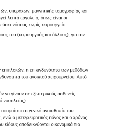
ιών, υπερήχων, μαγνητικής τομογραφίας και
εί λεπτά εργαλεία, όπως είναι οι
εύσει νόσους χωρίς χειρουργείο.
υς του (χειρουργούς και άλλους), για την
ων επιπλοκών, η επικινδυνότητα των μεθόδων
ινδυνότητα του ανοικτού χειρουργείου. Αυτό
ύν να γίνουν σε εξωτερικούς ασθενείς
ά νοσηλείας).
 απαραίτητη η γενική αναισθησία του
 ενώ ο μετεγχειρητικός πόνος και ο χρόνος
ου είδους αποδεικνύονται οικονομικά πιο