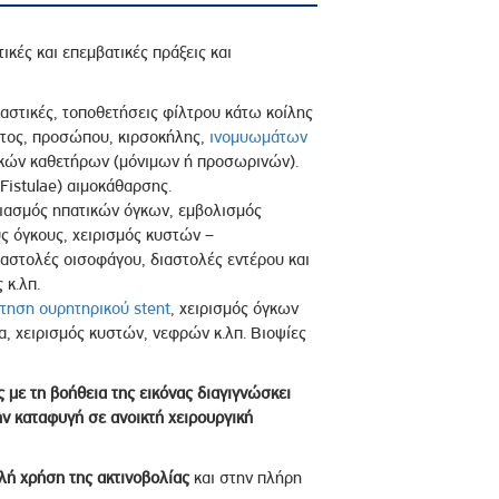
κές και επεμβατικές πράξεις και
αστικές, τοποθετήσεις φίλτρου κάτω κοίλης
τος, προσώπου, κιρσοκήλης,
ινομυωμάτων
ικών καθετήρων (μόνιμων ή προσωρινών).
istulae) αιμοκάθαρσης.
ριασμός ηπατικών όγκων, εμβολισμός
ύς όγκους, χειρισμός κυστών –
αστολές οισοφάγου, διαστολές εντέρου και
 κ.λπ.
τηση ουρητηρικού stent
, χειρισμός όγκων
, χειρισμός κυστών, νεφρών κ.λπ. Βιοψίες
ς με τη βοήθεια της εικόνας διαγιγνώσκει
ην καταφυγή σε ανοικτή χειρουργική
ή χρήση της ακτινοβολίας
και στην πλήρη