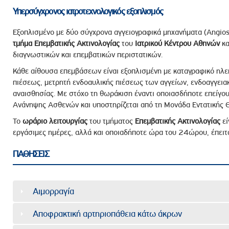
Υπερσύγχρονος ιατροτεχνολογικός εξοπλισμός
Εξοπλισμένο με δύο σύγχρονα αγγειογραφικά μηχανήματα (Angiost
τμήμα Επεμβατικής Ακτινολογίας
του
Ιατρικού Κέντρου Αθηνών
κα
διαγνωστικών και επεμβατικών περιστατικών.
Κάθε αίθουσα επεμβάσεων είναι εξοπλισμένη με καταγραφικό ηλε
πιέσεως, μετρητή ενδοαυλικής πιέσεως των αγγείων, ενδοαγγεια
αναισθησίας. Με στόχο τη θωράκιση έναντι οποιασδήποτε επείγου
Ανάνηψης Ασθενών και υποστηρίζεται από τη Μονάδα Εντατικής Θ
Το
ωράριο λειτουργίας
του τμήματος
Επεμβατικής Ακτινολογίας
εί
εργάσιμες ημέρες, αλλά και οποιαδήποτε ώρα του 24ώρου, έπειτ
ΠΑΘΗΣΕΙΣ
Αιμορραγία
Αποφρακτική αρτηριοπάθεια κάτω άκρων