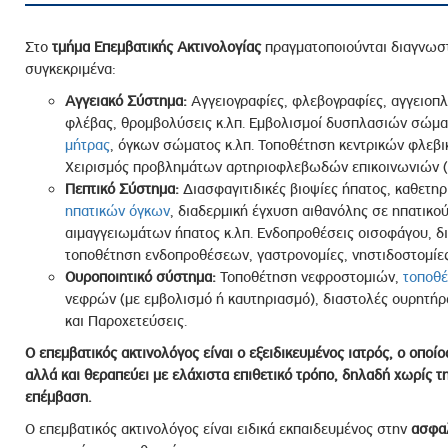
Στο
τμήμα Επεμβατικής Ακτινολογίας
πραγματοποιούνται διαγνωστι
συγκεκριμένα:
Αγγειακό Σύστημα:
Αγγειογραφίες, φλεβογραφίες, αγγειοπλ
φλέβας, θρομβολύσεις κ.λπ. Εμβολισμοί δυσπλασιών σώμα
μήτρας
, όγκων σώματος κ.λπ. Τοποθέτηση κεντρικών φλεβ
Χειρισμός προβλημάτων αρτηριοφλεβωδών επικοινωνιών (F
Πεπτικό Σύστημα:
Διασφαγιτιδικές βιοψίες ήπατος, καθετη
ηπατικών όγκων
, διαδερμική έγχυση αιθανόλης σε ηπατικο
αιμαγγειωμάτων ήπατος κ.λπ. Ενδοπροθέσεις οισοφάγου, δι
τοποθέτηση ενδοπροθέσεων, γαστρονομίες, νηστιδοστομίες
Ουροποιητικό σύστημα:
Τοποθέτηση νεφροστομιών,
τοποθέ
νεφρών (με εμβολισμό ή καυτηριασμό), διαστολές ουρητήρα
και Παροχετεύσεις.
Ο επεμβατικός ακτινολόγος είναι ο εξειδικευμένος ιατρός, ο οποίο
αλλά και θεραπεύει με ελάχιστα επιθετικό τρόπο, δηλαδή χωρίς τ
επέμβαση.
Ο επεμβατικός ακτινολόγος είναι ειδικά εκπαιδευμένος στην
ασφαλ