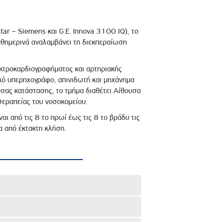
ar – Siemens και G.E. Innova 3100 IQ), το
θημερινά αναλαμβάνει τη διεκπεραίωση
κτροκαρδιογραφήματος και αρτηριακής
κό υπερηχογράφο, απινιδωτή και μηχάνημα
σας κατάστασης, το τμήμα διαθέτει Αίθουσα
εραπείας του νοσοκομείου.
ναι από τις 8 το πρωί έως τις 8 το βράδυ τις
α από έκτακτη κλήση.