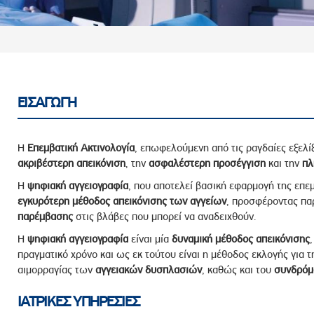
ροσωπικού, Στελεχών και Συνεργατών
ληροφοριών
ικαιωμάτων
 Υποψηφιοτήτων
Αποδοχών - Υποψηφιοτήτων
ΕΙΣΑΓΩΓΗ
 Επιτροπής Ελέγχου
Η
Επεμβατική Ακτινολογία
, επωφελούμενη από τις ραγδαίες εξελίξ
λέγχου Κανονισμός Λειτουργίας
ακριβέστερη απεικόνιση
, την
ασφαλέστερη προσέγγιση
και την
πλ
τυξης 2023
Η
ψηφιακή αγγειογραφία
, που αποτελεί βασική εφαρμογή της επε
εγκυρότερη μέθοδος απεικόνισης των αγγείων
, προσφέροντας π
τυξης 2024
παρέμβασης
στις βλάβες που μπορεί να αναδειχθούν.
λειας Τρίτων Μερών
Η
ψηφιακή αγγειογραφία
είναι μία
δυναμική μέθοδος απεικόνισης
Προστασίας και Προαγωγής των Δικαιωμάτων των
πραγματικό χρόνο και ως εκ τούτου είναι η μέθοδος εκλογής για 
αιμορραγίας των
αγγειακών δυσπλασιών
, καθώς και του
συνδρόμ
ΙΑΤΡΙΚΕΣ ΥΠΗΡΕΣΙΕΣ