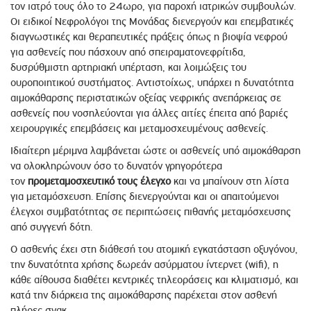
τον ιατρό τους όλο το 24ωρο, για παροχή ιατρικών συμβουλών.
Οι ειδικοί Νεφρολόγοι της Μονάδας διενεργούν και επεμβατικές
διαγνωστικές και θεραπευτικές πράξεις όπως η βιοψία νεφρού
για ασθενείς που πάσχουν από σπειραματονεφρίτιδα,
δυσρύθμιστη αρτηριακή υπέρταση, και λοιμώξεις του
ουροποιητικού συστήματος. Αντιστοίχως, υπάρχει η δυνατότητα
αιμοκάθαρσης περιστατικών οξείας νεφρικής ανεπάρκειας σε
ασθενείς που νοσηλεύονται για άλλες αιτίες έπειτα από βαριές
χειρουργικές επεμβάσεις και μεταμοσχευμένους ασθενείς.
Ιδιαίτερη μέριμνα λαμβάνεται ώστε οι ασθενείς υπό αιμοκάθαρση
να ολοκληρώνουν όσο το δυνατόν γρηγορότερα
τον
προμεταμοσχευτικό τους έλεγχο
και να μπαίνουν στη λίστα
για μεταμόσχευση. Επίσης διενεργούνται και οι απαιτούμενοι
έλεγχοι συμβατότητας σε περιπτώσεις πιθανής μεταμόσχευσης
από συγγενή δότη.
Ο ασθενής έχει στη διάθεσή του ατομική εγκατάσταση οξυγόνου,
την δυνατότητα χρήσης δωρεάν ασύρματου ίντερνετ (wifi), η
κάθε αίθουσα διαθέτει κεντρικές τηλεοράσεις και κλιματισμό, και
κατά την διάρκεια της αιμοκάθαρσης παρέχεται στον ασθενή
πλήρες σνακ.