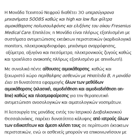
Η Μονάδα Τεχνητού Νεφρού διαθέτει 30
υπερσύγχρονα
μηχανήματα 5008S καθώς και high και low flux φίλτρα
αιμοκάθαρσης πολυσουλφόνης και ελιξόνης του οίκου Fresenius
Medical Care.
Επιπλέον, η Μονάδα είναι πλήρως εξοπλισμένη με
συστήματα αντιμετώπισης εκτάκτων περιστατικών (καρδιολογικά
monitors, ηλεκτροκαρδιογράφο, μηχάνημα αναρρόφησης,
οξύμετρα, οξυγόνο και πιεσόμετρα, ηλεκτρονικούς ζυγούς καθώς
και τροχήλατο ανακοπής πλήρως εξοπλισμένο με απινιδωτή).
Με συνολικά πέντε
αίθουσες αιμοκάθαρσης
, καθώς και
ξεχωριστό χώρο
περίθαλψης ασθενών με Ηπατίτιδα Β, η μονάδα
έχει τη
δυνατότητα εφαρμογής
όλων των μεθόδων
αιμοκάθαρσης (κλασική, αιμοδιήθηση και αιμοδιαδιήθηση on-
line)
καθώς και πλασμαφαίρεσης
για την θεραπευτική
αντιμετώπιση ανοσολογικών και αιματολογικών νοσημάτων.
Η λειτουργία της μονάδας εντός του Ιατρικού Διαβαλκανικού
Θεσσαλονίκης, παρέχει δυνατότητα κάλυψης
από ιατρούς όλων
των ειδικοτήτων και άμεση κλήση τους
σε περίπτωση έκτακτων
περιστατικών, ενώ οι ασθενείς μπορούν να επικοινωνήσουν με