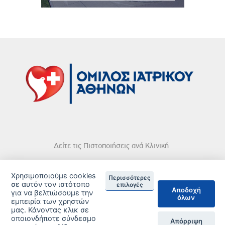
Δείτε τις Πιστοποιήσεις ανά Κλινική
Χρησιμοποιούμε cookies
Περισσότερες
σε αυτόν τον ιστότοπο
επιλογές
Αποδοχή
για να βελτιώσουμε την
όλων
DISCLAIMER
εμπειρία των χρηστών
μας. Κάνοντας κλικ σε
οποιονδήποτε σύνδεσμο
© 2026 Copyright © Iatriko.gr | Powered by Aboutnet
Απόρριψη