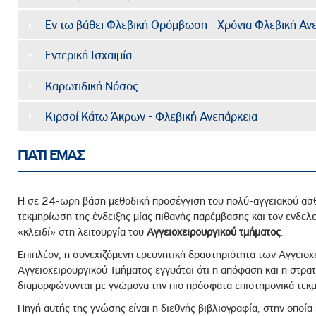
Εν τω βάθει Φλεβική Θρόμβωση - Χρόνια Φλεβική Ανε
Εντερική Ισχαιμία
Καρωτιδική Νόσος
Κιρσοί Κάτω Άκρων - Φλεβική Ανεπάρκεια
ΓΙΑΤΙ ΕΜΑΣ
Η σε 24-ωρη βάση μεθοδική προσέγγιση του πολύ-αγγειακού ασθε
τεκμηρίωση της ένδειξης μίας πιθανής παρέμβασης και τον ενδελ
«κλειδί» στη λειτουργία του
Αγγειοχειρουργικού
τμήματος
.
Επιπλέον, η συνεχιζόμενη ερευνητική δραστηριότητα των Αγγειο
Αγγειοχειρουργικού Τμήματος εγγυάται ότι η απόφαση και η στρα
διαμορφώνονται με γνώμονα την πιο πρόσφατα επιστημονικά τεκ
Πηγή αυτής της γνώσης είναι η διεθνής βιβλιογραφία, στην οποί