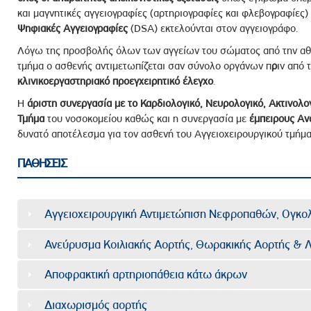
και μαγνητικές αγγειογραφίες (αρτηριογραφίες και φλεβογραφίες)
Ψηφιακές Αγγειογραφίες
(DSA) εκτελούνται στον αγγειογράφο.
Λόγω της προσβολής όλων των αγγείων του σώματος από την αθ
τμήμα ο ασθενής αντιμετωπίζεται σαν σύνολο οργάνων π
ρ
ιν από 
κλινικοεργαστηριακό προεγχειρητικό έλεγχο
.
Η
άριστη συνεργασία με το Καρδιολογικό, Νευρολογικό, Ακτινολο
Τμήμα
του νοσοκομείου καθώς και η συνεργασία με
έμπειρους Αν
δυνατό αποτέλεσμα για τον ασθενή του Αγγειοχειρουργικού τμήμα
ΠΑΘΗΣΕΙΣ
Αγγειοχειρουργική Αντιμετώπιση Νεφροπαθών, Ογκο
Ανεύρυσμα Κοιλιακής Αορτής, Θωρακικής Αορτής & 
Αποφρακτική αρτηριοπάθεια κάτω άκρων
Διαχωρισμός αορτής