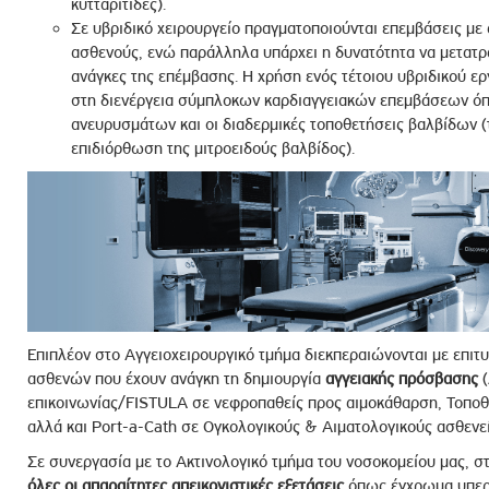
κυτταρίτιδες).
Σε υβριδικό χειρουργείο πραγματοποιούνται επεμβάσεις με
ασθενούς, ενώ παράλληλα υπάρχει η δυνατότητα να μετατραπ
ανάγκες της επέμβασης. Η χρήση ενός τέτοιου υβριδικού ερ
στη διενέργεια σύμπλοκων καρδιαγγειακών επεμβάσεων όπ
ανευρυσμάτων και οι διαδερμικές τοποθετήσεις βαλβίδων (
επιδιόρθωση της μιτροειδούς βαλβίδος).
Επιπλέον στο Αγγειοχειρουργικό τμήμα διεκπεραιώνονται με επιτυ
ασθενών που έχουν ανάγκη τη δημιουργία
αγγειακής πρόσβασης
(
επικοινωνίας/FISTULA σε νεφροπαθείς προς αιμοκάθαρση, Τοπο
αλλά και Port-a-Cath σε Ογκολογικούς & Αιματολογικούς ασθενεί
Σε συνεργασία με το Ακτινολογικό τμήμα του νοσοκομείου μας, σ
όλες οι απαραίτητες απεικονιστικές εξετάσεις
όπως έγχρωμα υπερη