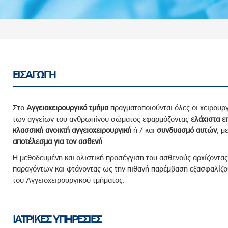
ροσωπικού, Στελεχών και Συνεργατών
ληροφοριών
ικαιωμάτων
 Υποψηφιοτήτων
Αποδοχών - Υποψηφιοτήτων
ΕΙΣΑΓΩΓΗ
 Επιτροπής Ελέγχου
Στο
Αγγειοχειρουργικό
τμήμα
πραγματοποιούνται όλες οι χειρουρ
λέγχου Κανονισμός Λειτουργίας
των αγγείων του ανθρωπίνου σώματος εφαρμόζοντας
ελάχιστα ε
κλασσική ανοικτή αγγειοχειρουργική
ή / και
συνδυασμό αυτών
, μ
τυξης 2023
αποτέλεσμα για τον ασθενή
.
τυξης 2024
Η μεθοδευμένη και ολιστική προσέγγιση του ασθενούς αρχίζοντα
λειας Τρίτων Μερών
παραγόντων και φτάνοντας ως την πιθανή παρέμβαση εξασφαλίζου
Προστασίας και Προαγωγής των Δικαιωμάτων των
του Αγγειοχειρουργικού τμήματος.
ΙΑΤΡΙΚΕΣ ΥΠΗΡΕΣΙΕΣ