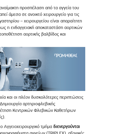
 αναίμακτη προσπέλαση από τα αγγεία του
εί άμεσα σε ανοικτό χειρουργείο για τις
γαστηρίου – χειρουργείου είναι απαραίτητη
ως η ενδαγγειακή αποκαταστάση αορτικών
τοποθέτηση αορτικής βαλβίδος και
χία και οι πλέον δυσκολότερες περιπτώσεις
Δημιουργία αρτηριοφλεβικής
θέτηση Κεντρικών Φλεβικών Καθετήρων
ς).
το Αγγειοχειρουργικό τμήμα
διενεργούνται
χογραφήματα αγγείων (TRIPLEX), αξονικές