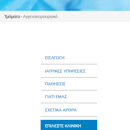
Πολιτική Προσλήψεων Π
Πολιτικές Ασφάλειας Π
Τμήματα
Αγγειοχειρουργικό
Πολιτική Ανθρώπινων Δ
Επιτροπή Αποδοχών και
Κανονισμός Επιτροπής 
Επιτροπή Ελέγχου
Κανονισμός Λειτουργίας
ΕΙΣΑΓΩΓΗ
Διεύθυνση Εσωτερικού Ε
ΙΑΤΡΙΚΕΣ ΥΠΗΡΕΣΙΕΣ
Έκθεσης Βιώσιμης Ανάπ
ΠΑΘΗΣΕΙΣ
Έκθεση Βιώσιμης Ανάπ
Πολιτική Δέουσας Επιμέ
ΓΙΑΤΙ ΕΜΑΣ
Πολιτική Αναγνώρισης 
Ασθενών
ΣΧΕΤΙΚΑ ΑΡΘΡΑ
Ειδική Ετήσια Έκθεση
ΕΠΙΛΕΞΤΕ ΚΛΙΝΙΚΗ