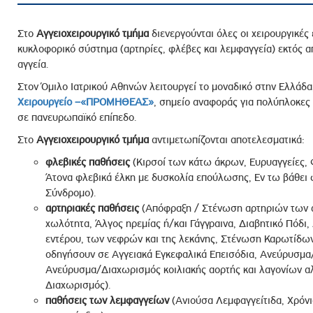
Στο
Αγγειοχειρουργικό
τμήμα
διενεργούνται όλες οι χειρουργικέ
κυκλοφορικό σύστημα (αρτηρίες, φλέβες και λεμφαγγεία) εκτός απ
αγγεία.
Στον Όμιλο Ιατρικού Αθηνών λειτουργεί το μοναδικό στην Ελλάδα
Χειρουργείο –«ΠΡΟΜΗΘΕΑΣ»
, σημείο αναφοράς για πολύπλοκες 
σε πανευρωπαϊκό επίπεδο.
Στο
Αγγειοχειρουργικό
τμήμα
αντιμετωπίζονται αποτελεσματικά:
φλεβικές παθήσεις
(Κιρσοί των κάτω άκρων, Ευρυαγγείες, 
Άτονα φλεβικά έλκη με δυσκολία επούλωσης, Εν τω βάθε
Σύνδρομο).
αρτηριακές παθήσεις
(Απόφραξη / Στένωση αρτηριών των 
χωλότητα, Άλγος ηρεμίας ή/και Γάγγραινα, Διαβητικό Πόδ
εντέρου, των νεφρών και της λεκάνης, Στένωση Καρωτίδων
οδηγήσουν σε Αγγειακά Εγκεφαλικά Επεισόδια, Ανεύρυσμα
Ανεύρυσμα/Διαχωρισμός κοιλιακής αορτής και λαγονίων α
Διαχωρισμός).
παθήσεις των λεμφαγγείων
(Ανιούσα Λεμφαγγείτιδα, Χρόν