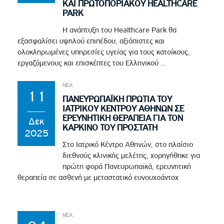
ΚΑΙ ΠΡΩΤΟΠΟΡΙΑΚΟΥ HEALTHCARE
PARK
Η ανάπτυξη του Healthcare Park θα
εξασφαλίσει υψηλού επιπέδου, αξιόπιστες και
ολοκληρωμένες υπηρεσίες υγείας για τους κατοίκους,
εργαζόμενους και επισκέπτες του Ελληνικού ...
ΝΕΑ
11
ΠΑΝΕΥΡΩΠΑΪΚΗ ΠΡΩΤΙΑ ΤΟΥ
ΙΑΤΡΙΚΟΥ ΚΕΝΤΡΟΥ ΑΘΗΝΩΝ ΣΕ
ΕΡΕΥΝΗΤΙΚΗ ΘΕΡΑΠΕΙΑ ΓΙΑ ΤΟΝ
Δεκ
ΚΑΡΚΙΝΟ ΤΟΥ ΠΡΟΣΤΑΤΗ
2025
Στο Ιατρικό Κέντρο Αθηνών, στο πλαίσιο
διεθνούς κλινικής μελέτης, χορηγήθηκε για
πρώτη φορά Πανευρωπαϊκά, ερευνητική
θεραπεία σε ασθενή με μεταστατικό ευνουχοάντοχ
ΝΕΑ