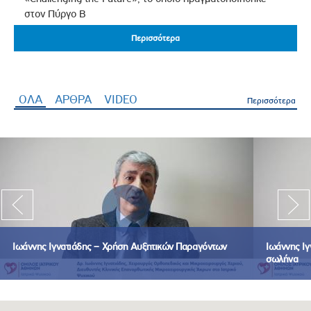
στον Πύργο Β
Περισσότερα
Περισσότερα
ΟΛΑ
(ενεργή καρτέλα)
ΑΡΘΡΑ
VIDEO
Περισσότερα
Ιωάννης Ιγνατιάδης – Χρήση Αυξητικών Παραγόντων
Ιωάννης Ιγ
σωλήνα