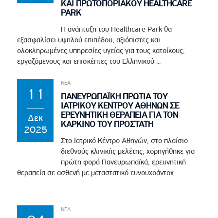
ΚΑΙ ΠΡΩΤΟΠΟΡΙΑΚΟΥ HEALTHCARE
PARK
Η ανάπτυξη του Healthcare Park θα
εξασφαλίσει υψηλού επιπέδου, αξιόπιστες και
ολοκληρωμένες υπηρεσίες υγείας για τους κατοίκους,
εργαζόμενους και επισκέπτες του Ελληνικού ...
ΝΕΑ
11
ΠΑΝΕΥΡΩΠΑΪΚΗ ΠΡΩΤΙΑ ΤΟΥ
ΙΑΤΡΙΚΟΥ ΚΕΝΤΡΟΥ ΑΘΗΝΩΝ ΣΕ
ΕΡΕΥΝΗΤΙΚΗ ΘΕΡΑΠΕΙΑ ΓΙΑ ΤΟΝ
Δεκ
ΚΑΡΚΙΝΟ ΤΟΥ ΠΡΟΣΤΑΤΗ
2025
Στο Ιατρικό Κέντρο Αθηνών, στο πλαίσιο
διεθνούς κλινικής μελέτης, χορηγήθηκε για
πρώτη φορά Πανευρωπαϊκά, ερευνητική
θεραπεία σε ασθενή με μεταστατικό ευνουχοάντοχ
ΝΕΑ