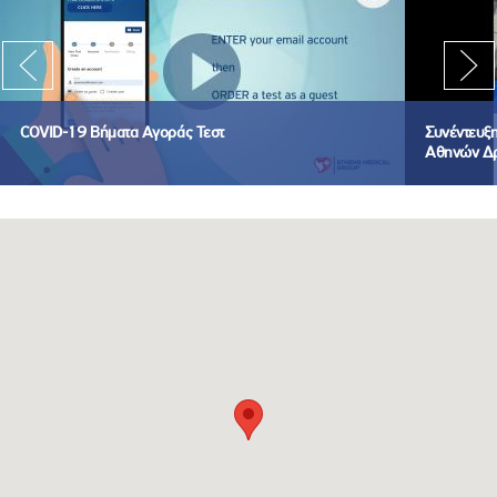
COVID-19 Βήματα Αγοράς Τεστ
Συνέντευξ
Αθηνών Δρ. 