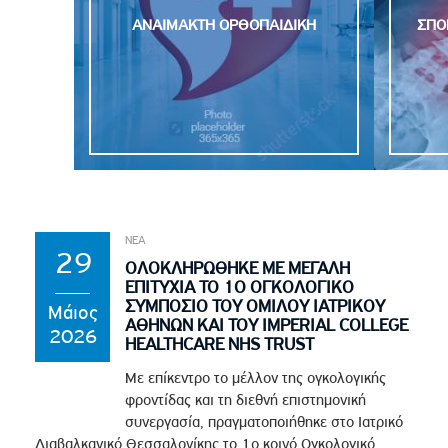
ΑΝΑΙΜΑΚΤΗ OΡΘΟΠΑΙΔΙΚΗ
ΣΠΟ
ΝΕΑ
29
ΟΛΟΚΛΗΡΩΘΗΚΕ ΜΕ ΜΕΓΑΛΗ
ΕΠΙΤΥΧΙΑ ΤΟ 1Ο ΟΓΚΟΛΟΓΙΚΟ
ΣΥΜΠΟΣΙΟ ΤΟΥ ΟΜΙΛΟΥ ΙΑΤΡΙΚΟΥ
Μάιος
ΑΘΗΝΩΝ ΚΑΙ ΤΟΥ IMPERIAL COLLEGE
2026
HEALTHCARE NHS TRUST
Με επίκεντρο το μέλλον της ογκολογικής
φροντίδας και τη διεθνή επιστημονική
συνεργασία, πραγματοποιήθηκε στο Ιατρικό
Διαβαλκανικό Θεσσαλονίκης το 1ο κοινό Ογκολογικό