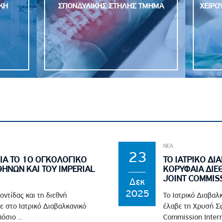
ΚΗ
ΣΠΟΝΔΥΛΙΚΗΣ ΣΤΗΛΗΣ ΤΜΗΜΑ
ΧΕΙΡΟ
ΝΕΑ
23
ΙΑ ΤΟ 1Ο ΟΓΚΟΛΟΓΙΚΟ
ΤΟ ΙΑΤΡΙΚΟ Δ
ΘΗΝΩΝ ΚΑΙ ΤΟΥ IMPERIAL
ΚΟΡΥΦΑΙΑ ΔΙΕ
JOINT COMMISS
Δεκ
2025
οντίδας και τη διεθνή
Το Ιατρικό Διαβαλ
ε στο Ιατρικό Διαβαλκανικό
έλαβε τη Χρυσή Σφ
σιο ...
Commission Interna