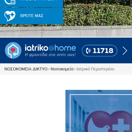
Πολιτική Προσλήψεων Π
Πολιτικές Ασφάλειας Π
ΒΡΕΙΤΕ ΜΑΣ
Πολιτική Ανθρώπινων Δ
Επιτροπή Αποδοχών και
Κανονισμός Επιτροπής 
Επιτροπή Ελέγχου
Κανονισμός Λειτουργίας
Διεύθυνση Εσωτερικού Ε
ΝΟΣΟΚΟΜΕΙΑ ΔΙΚΤΥΟ
Νοσοκομεία
Ιατρικό Περιστερίου
Έκθεσης Βιώσιμης Ανάπ
Έκθεση Βιώσιμης Ανάπ
Πολιτική Δέουσας Επιμέ
Πολιτική Αναγνώρισης 
Ασθενών
Ειδική Ετήσια Έκθεση