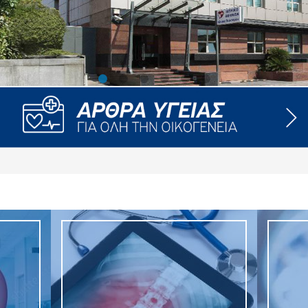
ροσωπικού, Στελεχών και Συνεργατών
ληροφοριών
ικαιωμάτων
 Υποψηφιοτήτων
Αποδοχών - Υποψηφιοτήτων
 Επιτροπής Ελέγχου
λέγχου Κανονισμός Λειτουργίας
τυξης 2023
τυξης 2024
λειας Τρίτων Μερών
Προστασίας και Προαγωγής των Δικαιωμάτων των