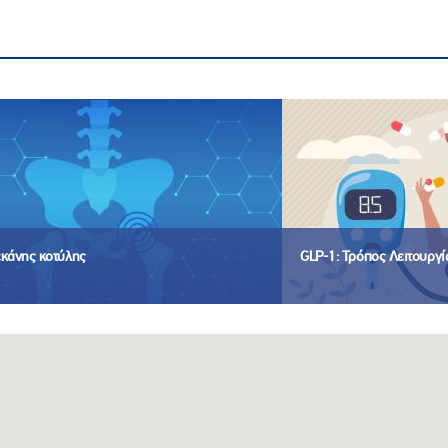
εκάνης κοτύλης
GLP-1: Τρόπος Λειτουργ