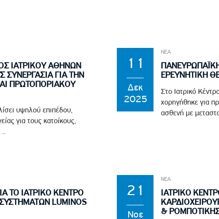
ΝΕΑ
11
ΟΣ ΙΑΤΡΙΚΟΥ ΑΘΗΝΩΝ
ΠΑΝΕΥΡΩΠΑΪΚΗ
 ΣΥΝΕΡΓΑΣΙΑ ΓΙΑ ΤΗΝ
ΕΡΕΥΝΗΤΙΚΗ ΘΕ
ΑΙ ΠΡΩΤΟΠΟΡΙΑΚΟΥ
Δεκ
Στο Ιατρικό Κέντρ
2025
χορηγήθηκε για π
λίσει υψηλού επιπέδου,
ασθενή με μεταστ
είας για τους κατοίκους,
..
ΝΕΑ
21
Α ΤΟ ΙΑΤΡΙΚΟ ΚΕΝΤΡΟ
ΙΑΤΡΙΚΟ ΚΕΝΤΡ
 ΣΥΣΤΗΜΑΤΩΝ LUMINOS
ΚΑΡΔΙΟΧΕΙΡΟΥ
& ΡΟΜΠΟΤΙΚΗΣ
Νοε