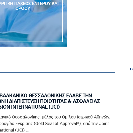
ΥΡΓΙΚΗ ΠΑΧΕΟΣ ΕΝΤΕΡΟΥ ΚΑΙ
ΟΡΘΟΥ
Π
Π
ΙΑΒΑΛΚΑΝΙΚΟ ΘΕΣΣΑΛΟΝΙΚΗΣ ΕΛΑΒΕ ΤΗΝ
ΘΝΗ ΔΙΑΠΙΣΤΕΥΣΗ ΠΟΙΟΤΗΤΑΣ & ΑΣΦΑΛΕΙΑΣ
ION INTERNATIONAL (JCI)
κανικό Θεσσαλονίκης, μέλος του Ομίλου Ιατρικού Αθηνών,
ραγίδα Έγκρισης (Gold Seal of Approval®), από την Joint
tional (JCI) ...