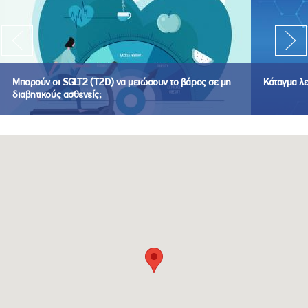
Μπορούν οι SGLT2 (T2D) να μειώσουν το βάρος σε μη
Κάταγμα λ
διαβητικούς ασθενείς;