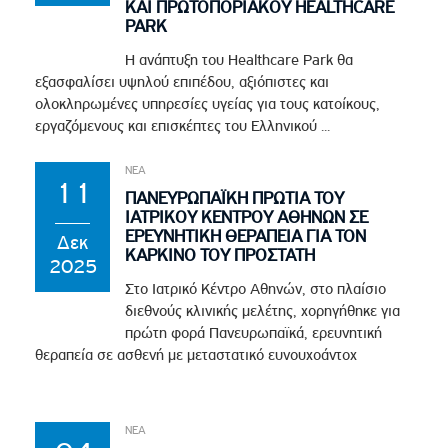
ΚΑΙ ΠΡΩΤΟΠΟΡΙΑΚΟΥ HEALTHCARE
PARK
Η ανάπτυξη του Healthcare Park θα
εξασφαλίσει υψηλού επιπέδου, αξιόπιστες και
ολοκληρωμένες υπηρεσίες υγείας για τους κατοίκους,
εργαζόμενους και επισκέπτες του Ελληνικού ...
ΝΕΑ
11
ΠΑΝΕΥΡΩΠΑΪΚΗ ΠΡΩΤΙΑ ΤΟΥ
ΙΑΤΡΙΚΟΥ ΚΕΝΤΡΟΥ ΑΘΗΝΩΝ ΣΕ
ΕΡΕΥΝΗΤΙΚΗ ΘΕΡΑΠΕΙΑ ΓΙΑ ΤΟΝ
Δεκ
ΚΑΡΚΙΝΟ ΤΟΥ ΠΡΟΣΤΑΤΗ
2025
Στο Ιατρικό Κέντρο Αθηνών, στο πλαίσιο
διεθνούς κλινικής μελέτης, χορηγήθηκε για
πρώτη φορά Πανευρωπαϊκά, ερευνητική
θεραπεία σε ασθενή με μεταστατικό ευνουχοάντοχ
ΝΕΑ