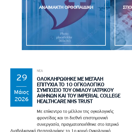
ΑΝΑΙΜΑΚΤΗ OΡΘΟΠΑΙΔΙΚΗ
ΣΠΟ
ΝΕΑ
29
ΟΛΟΚΛΗΡΩΘΗΚΕ ΜΕ ΜΕΓΑΛΗ
ΕΠΙΤΥΧΙΑ ΤΟ 1Ο ΟΓΚΟΛΟΓΙΚΟ
ΣΥΜΠΟΣΙΟ ΤΟΥ ΟΜΙΛΟΥ ΙΑΤΡΙΚΟΥ
Μάιος
ΑΘΗΝΩΝ ΚΑΙ ΤΟΥ IMPERIAL COLLEGE
2026
HEALTHCARE NHS TRUST
Με επίκεντρο το μέλλον της ογκολογικής
φροντίδας και τη διεθνή επιστημονική
συνεργασία, πραγματοποιήθηκε στο Ιατρικό
Διαβαλκανικό Θεσσαλονίκης το 1ο κοινό Ογκολογικό