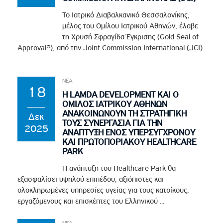
Το Ιατρικό Διαβαλκανικό Θεσσαλονίκης,
μέλος του Ομίλου Ιατρικού Αθηνών, έλαβε
τη Χρυσή Σφραγίδα Έγκρισης (Gold Seal of
Approval®), από την Joint Commission International (JCI)
...
ΝΕΑ
18
Η LAMDA DEVELOPMENT ΚΑΙ Ο
ΟΜΙΛΟΣ ΙΑΤΡΙΚΟΥ ΑΘΗΝΩΝ
ΑΝΑΚΟΙΝΩΝΟΥΝ ΤΗ ΣΤΡΑΤΗΓΙΚΗ
Δεκ
ΤΟΥΣ ΣΥΝΕΡΓΑΣΙΑ ΓΙΑ ΤΗΝ
2025
ΑΝΑΠΤΥΞΗ ΕΝΟΣ ΥΠΕΡΣΥΓΧΡΟΝΟΥ
ΚΑΙ ΠΡΩΤΟΠΟΡΙΑΚΟΥ HEALTHCARE
PARK
Η ανάπτυξη του Healthcare Park θα
εξασφαλίσει υψηλού επιπέδου, αξιόπιστες και
ολοκληρωμένες υπηρεσίες υγείας για τους κατοίκους,
εργαζόμενους και επισκέπτες του Ελληνικού ...
ΝΕΑ