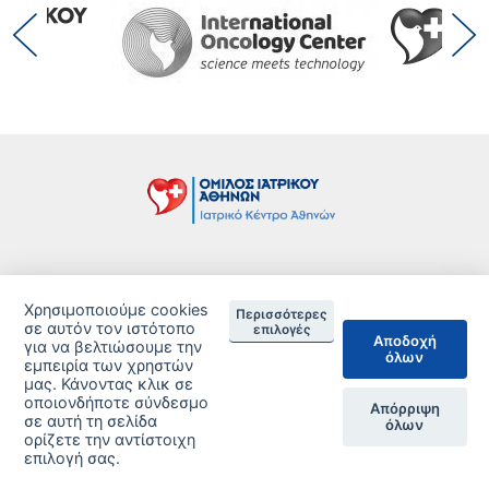
Τιμοκατάλογος
Χρησιμοποιούμε cookies
Περισσότερες
Δείτε τις Πιστοποιήσεις ανά Κλινική
σε αυτόν τον ιστότοπο
επιλογές
Αποδοχή
για να βελτιώσουμε την
όλων
DISCLAIMER
εμπειρία των χρηστών
μας. Κάνοντας κλικ σε
οποιονδήποτε σύνδεσμο
© 2026 Copyright © Iatriko.gr | Powered by Aboutnet
Απόρριψη
σε αυτή τη σελίδα
όλων
ορίζετε την αντίστοιχη
επιλογή σας.
ΔΙΑΧΕΙΡΙΣΗ ΠΡΟΤΙΜΗΣΕΩΝ