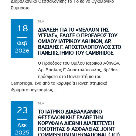
Διαβαλκανικό Θεσσαλονίκης το 1ο κοινό Ογκολογικό
Συμπόσιο ...
ΝΕΑ
18
ΔΙΑΛΕΞΗ ΓΙΑ ΤΟ «ΜΕΛΛΟΝ ΤΗΣ
ΥΓΕΙΑΣ», ΕΔΩΣΕ Ο ΠΡΟΕΔΡΟΣ ΤΟΥ
ΟΜΙΛΟΥ ΙΑΤΡΙΚΟΥ ΑΘΗΝΩΝ, ΔΡ.
Φεβ
ΒΑΣΙΛΗΣ Γ. ΑΠΟΣΤΟΛΟΠΟΥΛΟΣ ΣΤΟ
2026
ΠΑΝΕΠΙΣΤΗΜΙΟ ΤΟΥ CAMBRIDGE
Ο Πρόεδρος του Ομίλου Ιατρικού Αθηνών,
Δρ. Βασίλης Γ. Αποστολόπουλος, βρέθηκε
πρόσφατα στο Πανεπιστήμιο του
Cambridge, ένα από τα κορυφαία Πανεπιστημιακά
ιδρύματα παγκοσμίως ...
ΝΕΑ
23
ΤΟ ΙΑΤΡΙΚΟ ΔΙΑΒΑΛΚΑΝΙΚΟ
ΘΕΣΣΑΛΟΝΙΚΗΣ ΕΛΑΒΕ ΤΗΝ
ΚΟΡΥΦΑΙΑ ΔΙΕΘΝΗ ΔΙΑΠΙΣΤΕΥΣΗ
Δεκ
ΠΟΙΟΤΗΤΑΣ & ΑΣΦΑΛΕΙΑΣ JOINT
2025
COMMISSION INTERNATIONAL (JCI)