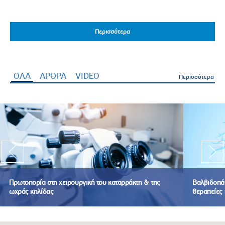
Περισσότερα
Περισσότερα
ΟΛΑ
(ενεργή καρτέλα)
ΑΡΘΡΑ
VIDEO
Περισσότερα
Πρωτοπορία στη χειρουργική του καταρράκτη & της
Βαλβιδοπάθ
ωχράς κηλίδας
θεραπείες