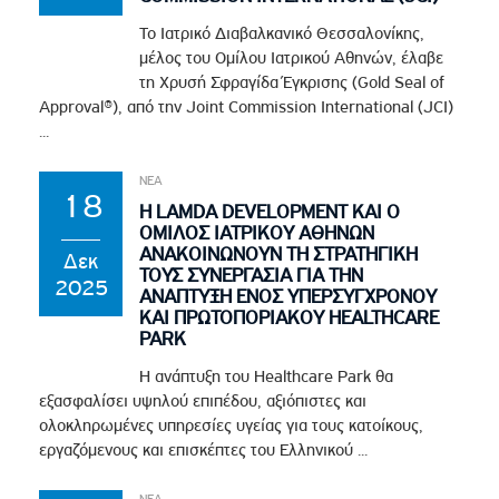
Το Ιατρικό Διαβαλκανικό Θεσσαλονίκης,
μέλος του Ομίλου Ιατρικού Αθηνών, έλαβε
τη Χρυσή Σφραγίδα Έγκρισης (Gold Seal of
Approval®), από την Joint Commission International (JCI)
...
ΝΕΑ
18
Η LAMDA DEVELOPMENT ΚΑΙ Ο
ΟΜΙΛΟΣ ΙΑΤΡΙΚΟΥ ΑΘΗΝΩΝ
ΑΝΑΚΟΙΝΩΝΟΥΝ ΤΗ ΣΤΡΑΤΗΓΙΚΗ
Δεκ
ΤΟΥΣ ΣΥΝΕΡΓΑΣΙΑ ΓΙΑ ΤΗΝ
2025
ΑΝΑΠΤΥΞΗ ΕΝΟΣ ΥΠΕΡΣΥΓΧΡΟΝΟΥ
ΚΑΙ ΠΡΩΤΟΠΟΡΙΑΚΟΥ HEALTHCARE
PARK
Η ανάπτυξη του Healthcare Park θα
εξασφαλίσει υψηλού επιπέδου, αξιόπιστες και
ολοκληρωμένες υπηρεσίες υγείας για τους κατοίκους,
εργαζόμενους και επισκέπτες του Ελληνικού ...
ΝΕΑ