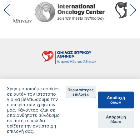
Τιμοκατάλογος
Χρησιμοποιούμε cookies
Περισσότερες
Δείτε τις Πιστοποιήσεις ανά Κλινική
σε αυτόν τον ιστότοπο
επιλογές
Αποδοχή
για να βελτιώσουμε την
όλων
DISCLAIMER
εμπειρία των χρηστών
μας. Κάνοντας κλικ σε
οποιονδήποτε σύνδεσμο
© 2026 Copyright © Iatriko.gr | Powered by Aboutnet
Απόρριψη
σε αυτή τη σελίδα
όλων
ορίζετε την αντίστοιχη
επιλογή σας.
ΔΙΑΧΕΙΡΙΣΗ ΠΡΟΤΙΜΗΣΕΩΝ