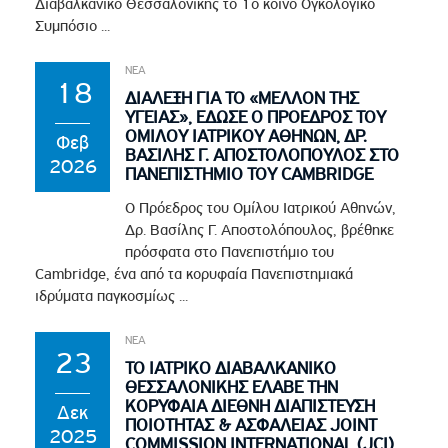
Διαβαλκανικό Θεσσαλονίκης το 1ο κοινό Ογκολογικό
Συμπόσιο ...
ΝΕΑ
18
ΔΙΑΛΕΞΗ ΓΙΑ ΤΟ «ΜΕΛΛΟΝ ΤΗΣ
ΥΓΕΙΑΣ», ΕΔΩΣΕ Ο ΠΡΟΕΔΡΟΣ ΤΟΥ
ΟΜΙΛΟΥ ΙΑΤΡΙΚΟΥ ΑΘΗΝΩΝ, ΔΡ.
Φεβ
ΒΑΣΙΛΗΣ Γ. ΑΠΟΣΤΟΛΟΠΟΥΛΟΣ ΣΤΟ
2026
ΠΑΝΕΠΙΣΤΗΜΙΟ ΤΟΥ CAMBRIDGE
Ο Πρόεδρος του Ομίλου Ιατρικού Αθηνών,
Δρ. Βασίλης Γ. Αποστολόπουλος, βρέθηκε
πρόσφατα στο Πανεπιστήμιο του
Cambridge, ένα από τα κορυφαία Πανεπιστημιακά
ιδρύματα παγκοσμίως ...
ΝΕΑ
23
ΤΟ ΙΑΤΡΙΚΟ ΔΙΑΒΑΛΚΑΝΙΚΟ
ΘΕΣΣΑΛΟΝΙΚΗΣ ΕΛΑΒΕ ΤΗΝ
ΚΟΡΥΦΑΙΑ ΔΙΕΘΝΗ ΔΙΑΠΙΣΤΕΥΣΗ
Δεκ
ΠΟΙΟΤΗΤΑΣ & ΑΣΦΑΛΕΙΑΣ JOINT
2025
COMMISSION INTERNATIONAL (JCI)