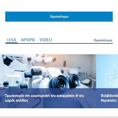
Περισσότερα
Περισσότερα
ΟΛΑ
(ενεργή καρτέλα)
ΑΡΘΡΑ
VIDEO
Περισσότερα
Πρωτοπορία στη χειρουργική του καταρράκτη & της
Βαλβιδοπάθ
ωχράς κηλίδας
θεραπείες