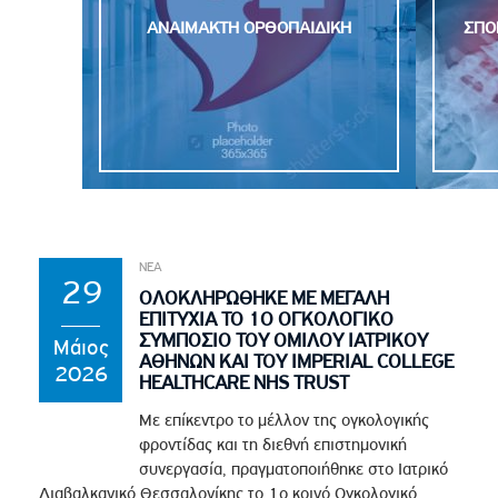
ΑΝΑΙΜΑΚΤΗ OΡΘΟΠΑΙΔΙΚΗ
ΣΠΟ
ΝΕΑ
29
ΟΛΟΚΛΗΡΩΘΗΚΕ ΜΕ ΜΕΓΑΛΗ
ΕΠΙΤΥΧΙΑ ΤΟ 1Ο ΟΓΚΟΛΟΓΙΚΟ
ΣΥΜΠΟΣΙΟ ΤΟΥ ΟΜΙΛΟΥ ΙΑΤΡΙΚΟΥ
Μάιος
ΑΘΗΝΩΝ ΚΑΙ ΤΟΥ IMPERIAL COLLEGE
2026
HEALTHCARE NHS TRUST
Με επίκεντρο το μέλλον της ογκολογικής
φροντίδας και τη διεθνή επιστημονική
συνεργασία, πραγματοποιήθηκε στο Ιατρικό
Διαβαλκανικό Θεσσαλονίκης το 1ο κοινό Ογκολογικό