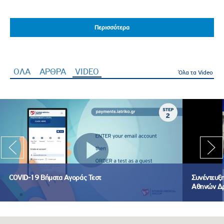
Περισσότερα
Περισσότερα
ΟΛΑ
ΑΡΘΡΑ
VIDEO
(ενεργή καρτέλα)
Όλα τα Video
COVID-19 Βήματα Αγοράς Τεστ
Συνέντευξ
Αθηνών Δρ. 