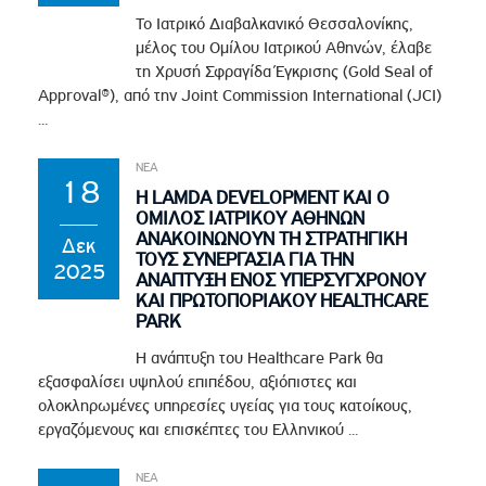
Το Ιατρικό Διαβαλκανικό Θεσσαλονίκης,
μέλος του Ομίλου Ιατρικού Αθηνών, έλαβε
τη Χρυσή Σφραγίδα Έγκρισης (Gold Seal of
Approval®), από την Joint Commission International (JCI)
...
ΝΕΑ
18
Η LAMDA DEVELOPMENT ΚΑΙ Ο
ΟΜΙΛΟΣ ΙΑΤΡΙΚΟΥ ΑΘΗΝΩΝ
ΑΝΑΚΟΙΝΩΝΟΥΝ ΤΗ ΣΤΡΑΤΗΓΙΚΗ
Δεκ
ΤΟΥΣ ΣΥΝΕΡΓΑΣΙΑ ΓΙΑ ΤΗΝ
2025
ΑΝΑΠΤΥΞΗ ΕΝΟΣ ΥΠΕΡΣΥΓΧΡΟΝΟΥ
ΚΑΙ ΠΡΩΤΟΠΟΡΙΑΚΟΥ HEALTHCARE
PARK
Η ανάπτυξη του Healthcare Park θα
εξασφαλίσει υψηλού επιπέδου, αξιόπιστες και
ολοκληρωμένες υπηρεσίες υγείας για τους κατοίκους,
εργαζόμενους και επισκέπτες του Ελληνικού ...
ΝΕΑ