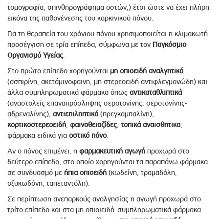
τομογραφία, σπινθηρογράφημα οστών,) έτσι ώστε να έχει πλήρη
εικόνα της παθογένεσης του καρκινικού πόνου.
Για τη θεραπεία του χρόνιου πόνου χρησιμοποιείται η κλιμακωτή
προσέγγιση σε τρία επίπεδα, σύμφωνα με τον
Παγκόσμιο
Οργανισμό Υγείας
.
Στο πρώτο επίπεδο χορηγούνται
μη οπιοειδή αναλγητικά
(ασπιρίνη, ακετάμινοφαινη, μη στερεοειδή αντιφλεγμονώδη) και
άλλα συμπληρωματικά φάρμακα όπως
αντικαταθλιπτικά
(αναστολείς επαναπρόσληψης σεροτονίνης, σεροτονίνης-
αδρεναλίνης),
αντιεπιληπτικά
(πρεγκαμπαλίνη),
κορτικοστερεοειδή
,
φαινοθειαζίδες
,
τοπικά αναισθητικα
,
φάρμακα ειδικά για
οστικό πόνο
.
Αν ο πόνος επιμένει, η
φαρμακευτική αγωγή
προχωρά στο
δεύτερο επίπεδο, στο οποίο χορηγούνται τα παραπάνω φάρμακα
σε συνδυασμό με
ήπια οπιοειδή
(κωδεΐνη, τραμαδόλη,
οξυκωδόνη, ταπεταντόλη).
Σε περίπτωση ανεπαρκούς αναλγησίας η αγωγή προχωρά στο
τρίτο επίπεδο και στα μη οπιοιειδή-συμπληρωματικά φάρμακα