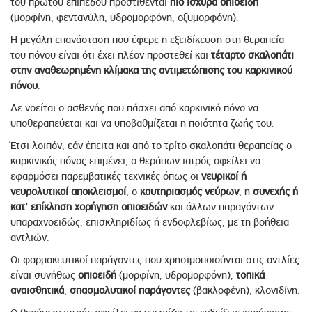
του πρώτου επιπέδου προστίθενται
πιο ισχυρά οπιοειδή
(μορφίνη, φεντανύλη, υδρομορφόνη, οξυμορφόνη).
Η μεγάλη επανάσταση που έφερε η εξειδίκευση στη θεραπεία
του πόνου είναι ότι έχει πλέον προστεθεί και
τέταρτο σκαλοπάτι
στην αναθεωρημένη κλίμακα της αντιμετώπισης του καρκινικού
πόνου
.
Δε νοείται ο ασθενής που πάσχει από καρκινικό πόνο να
υποθεραπεύεται και να υποβαθμίζεται η ποιότητα ζωής του.
Έτσι λοιπόν, εάν έπειτα και από το τρίτο σκαλοπάτι θεραπείας ο
καρκινικός πόνος επιμένει, ο θεράπων ιατρός οφείλει να
εφαρμόσει παρεμβατικές τεχνικές όπως οι
νευρικοί ή
νευρολυτικοί αποκλεισμοί
, ο
καυτηριασμός νεύρων
, η
συνεχής ή
κατ' επίκληση χορήγηση οπιοειδών
και άλλων παραγόντων
υπαραχνοειδώς, επισκληριδίως ή ενδοφλεβίως, με τη βοήθεια
αντλιών.
Οι φαρμακευτικοί παράγοντες που χρησιμοποιούνται στις αντλίες
είναι συνήθως
οπιοειδή
(μορφίνη, υδρομορφόνη),
τοπικά
αναισθητικά
,
σπασμολυτικοί παράγοντες
(βακλοφένη), κλονιδίνη.