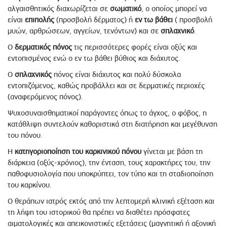
αλγαισθητικός διαχωρίζεται σε
σωματικό
, ο οποίος μπορεί να
είναι
επιπολής
(προσβολή δέρματος) ή
εν τω βάθει
( προσβολή
μυών, αρθρώσεων, αγγείων, τενόντων) και σε
σπλαχνικό
.
Ο
δερματικός πόνος
τις περισσότερες φορές είναι οξύς και
εντοπισμένος ενώ ο εν τω βάθει βύθιος και διάχυτος.
Ο
σπλαχνικός
πόνος είναι διάχυτος και πολύ δύσκολα
εντοπιζόμενος, καθώς προβάλλει και σε δερματικές περιοχές
(αναφερόμενος πόνος).
Ψυχοσυναισθηματικοί παράγοντες όπως το άγχος, ο φόβος, η
κατάθλιψη συντελούν καθοριστικά στη διατήρηση και μεγέθυνση
του πόνου.
Η
κατηγοριοποίηση του καρκινικού πόνου
γίνεται με βάση τη
διάρκεια (οξύς-χρόνιος), την ένταση, τους χαρακτήρες του, την
παθοφυσιολογία που υποκρύπτει, τον τύπο και τη σταδιοποίηση
του καρκίνου.
Ο θεράπων ιατρός εκτός από την λεπτομερή κλινική εξέταση και
τη λήψη του ιστορικού θα πρέπει να διαθέτει πρόσφατες
αιματολογικές και απεικονιστικές εξετάσεις (μαγνητική ή αξονική