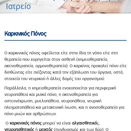
Ιατρείο
Καρκινικός Πόνος
Ο καρκινικός πόνος οφείλεται είτε στην ίδια τη νόσο είτε στη
θεραπεία που χορηγείται στον ασθενή (χημειοθεραπεία,
ακτινοθεραπεία, ορμονοθεραπεία). Ο καρκίνος προκαλεί πόνο είτε
διηθώντας είτε πιέζοντας κατά την εξάπλωση του όργανα, οστά,
στοιχεία του νευρικού ή άλλες δομές του οργανισμού.
Παράλληλα, η χημειοθεραπεία ενοχοποιείται για περιφερική
νευροπάθεια και μυϊκό πόνο, η ακτινοθεραπεία για
οστεονέκρωση, μυελοπάθεια, νευροπάθεια, νευρική
πλεγματοπάθεια και μετακτινική ίνωση, και η ανοσοθεραπεία για
πόνο μυών και αρθρώσεων.
Ο
καρκινικός πόνος
μπορεί να είναι
αλγαισθητικό
ς,
νευροπαθητικός
ή
μεικτός
(συνδυασμός και των δύο). Ο