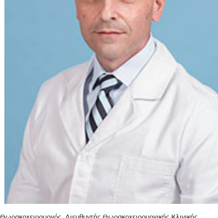
Θωρακοχειρουργός, Διευθυντής Θωρακοχειρουργικής Κλινικής,