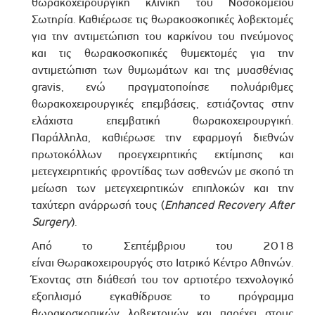
θωρακοχειρουργική κλινική του Νοσοκομείου
Σωτηρία. Καθιέρωσε τις θωρακοσκοπικές λοβεκτομές
για την αντιμετώπιση του καρκίνου του πνεύμονος
και τις θωρακοσκοπικές θυμεκτομές για την
αντιμετώπιση των θυμωμάτων και της μυασθένιας
gravis
, ενώ πραγματοποίησε πολυάριθμες
θωρακοχειρουργικές επεμβάσεις, εστιάζοντας στην
ελάχιστα επεμβατική θωρακοχειρουργική.
Παράλληλα, καθιέρωσε την εφαρμογή διεθνών
πρωτοκόλλων προεγχειρητικής εκτίμησης και
μετεγχειρητικής φροντίδας των ασθενών με σκοπό τη
μείωση των μετεγχειρητικών επιπλοκών και την
ταχύτερη ανάρρωσή τους (
Enhanced
Recovery
After
Surgery
).
Από το Σεπτέμβριου του 2018
είναι Θωρακοχειρουργός στο Ιατρικό Κέντρο Αθηνών.
Έχοντας στη διάθεσή του τον αρτιοτέρο τεχνολογικό
εξοπλισμό εγκαθίδρυσε το πρόγραμμα
θωρακοσκοπικών λοβεκτομών και παρέχει στους