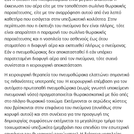
έκκενωση του αέρα είτε με την τοποθέτηση σωλήνα θωρακικής
παροχέτευσης, είτε με την αναρρόφηση αυτού από ένα λεπτό
καθετήρα που εισάγεται στην υπεζωκοτική κοιλότητα. Στην
περίπτωση που η έκπτυξη του πνεύμονα δεν είναι πλήρης, τότε
είναι απαραίτητη η παραμονή του σωλήνα θωρακικής
παροχέτευσης και η νοσηλεία του ασθενούς έως ότου
σταματήσει η διαφυγή αέρα και εκπτυχθεί πλήρως ο πνεύμονας.
Εάν ο πνευμοθώρακας δεν αποκατασταθεί ή εάν υπάρχει
παρατεταμένη διαφυγή αέρα από τον πνεύμονα, τότε συχνά
συνίσταται η χειρουργική αποκατάσταση.
Η χειρουργική θεραπεία του πνευμοθώρακα ελαττώνει σημαντικά
τις πιθανότητες υποτροπής του. Η χειρουργική επέμβαση για τον
αυτόματο πρωτοπαθή πνευμοθώρακα (χωρίς γνωστή υποκείμενη
πνευμονική νόσο) πραγματοποιείται θωρακοσκοπικά με δύο οπές
στο πλάγιο θωρακικό τοιχώμα. Εκτέμνονται οι αερώδεις κύστεις
που βρίσκονται στην επιφάνεια του πνεύμονα (συνήθως στην
κορυφή αυτού) και στη συνέχεια για την προαγωγή της
δημιουργίας συμφύσεων εκτέμνεται το μεγαλύτερο τμήμα του
τοιχωματικού υπεζωκότα (μεμβράνη που επενδύει την εσωτερική
επιφάνεια του θωρακικού τοιχώματος). Η διάρκεια νοσηλείας