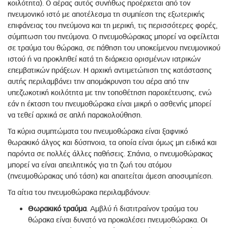
κοιλότητα). Ο αέρας αυτός συνήθως προέρχεται από τον
πνευμονικό ιστό με αποτέλεσμα τη συμπίεση της εξωτερικής
επιφάνειας του πνεύμονα και τη μερική, τις περισσότερες φορές,
σύμπτωση του πνεύμονα. Ο πνευμοθώρακας μπορεί να οφείλεται
σε τραύμα του θώρακα, σε πάθηση του υποκείμενου πνευμονικού
ιστού ή να προκληθεί κατά τη διάρκεια ορισμένων ιατρικών
επεμβατικών πράξεων. Η αρχική αντιμετώπιση της κατάστασης
αυτής περιλαμβάνει την απομάκρυνση του αέρα από την
υπεζωκοτική κοιλότητα με την τοποθέτηση παροχέτευσης, ενώ
εάν η έκταση του πνευμοθώρακα είναι μικρή ο ασθενής μπορεί
να τεθεί αρχικά σε απλή παρακολούθηση.
Τα κύρια συμπτώματα του πνευμοθώρακα είναι ξαφνικό
θωρακικό άλγος και δύσπνοια, τα οποία είναι όμως μη ειδικά και
παρόντα σε πολλές άλλες παθήσεις. Σπάνια, ο πνευμοθώρακας
μπορεί να είναι απειλητικός για τη ζωή του ατόμου
(πνευμοθώρακας υπό τάση) και απαιτείται άμεση αποσυμπίεση.
Τα αίτια του πνευμοθώρακα περιλαμβάνουν:
Θωρακικό τραύμα
. Αμβλύ ή διατιτραίνον τραύμα του
θώρακα είναι δυνατό να προκαλέσει πνευμοθώρακα. Οι