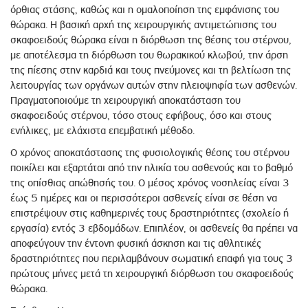
όρθιας στάσης, καθώς και η ομαλοποίηση της εμφάνισης του
θώρακα. Η βασική αρχή της χειρουργικής αντιμετώπισης του
σκαφοειδούς θώρακα είναι η διόρθωση της θέσης του στέρνου,
με αποτέλεσμα τη διόρθωση του θωρακικού κλωβού, την άρση
της πίεσης στην καρδιά και τους πνεύμονες και τη βελτίωση της
λειτουργίας των οργάνων αυτών στην πλειοψηφία των ασθενών.
Πραγματοποιούμε τη χειρουργική αποκατάσταση του
σκαφοειδούς στέρνου, τόσο στους εφήβους, όσο και στους
ενήλικες, με ελάχιστα επεμβατική μέθοδο.
Ο χρόνος αποκατάστασης της φυσιολογικής θέσης του στέρνου
ποικίλει και εξαρτάται από την ηλικία του ασθενούς και το βαθμό
της οπίσθιας απώθησής του. Ο μέσος χρόνος νοσηλείας είναι 3
έως 5 ημέρες και οι περισσότεροι ασθενείς είναι σε θέση να
επιστρέψουν στις καθημερινές τους δραστηριότητες (σχολείο ή
εργασία) εντός 3 εβδομάδων. Επιπλέον, οι ασθενείς θα πρέπει να
αποφεύγουν την έντονη φυσική άσκηση και τις αθλητικές
δραστηριότητες που περιλαμβάνουν σωματική επαφή για τους 3
πρώτους μήνες μετά τη χειρουργική διόρθωση του σκαφοειδούς
θώρακα.