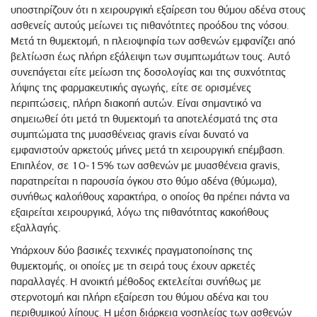
υποστηρίζουν ότι η χειρουργική εξαίρεση του θύμου αδένα στους
ασθενείς αυτούς μείωνει τις πιθανότητες προόδου της νόσου.
Μετά τη θυμεκτομή, η πλειοψηφία των ασθενών εμφανίζει από
βελτίωση έως πλήρη εξάλειψη των συμπτωμάτων τους. Αυτό
συνεπάγεται είτε μείωση της δοσολογίας και της συχνότητας
λήψης της φαρμακευτικής αγωγής, είτε σε ορισμένες
περιπτώσεις, πλήρη διακοπή αυτών. Είναι σημαντικό να
σημειωθεί ότι μετά τη θυμεκτομή τα αποτελέσματά της στα
συμπτώματα της μυασθένειας gravis είναι δυνατό να
εμφανιστούν αρκετούς μήνες μετά τη χειρουργική επέμβαση.
Επιπλέον, σε 10-15% των ασθενών με μυασθένεια gravis,
παρατηρείται η παρουσία όγκου στο θύμο αδένα (θύμωμα),
συνήθως καλοήθους χαρακτήρα, ο οποίος θα πρέπει πάντα να
εξαιρείται χειρουργικά, λόγω της πιθανότητας κακοήθους
εξαλλαγής.
Υπάρχουν δύο βασικές τεχνικές πραγματοποίησης της
θυμεκτομής, οι οποίες με τη σειρά τους έχουν αρκετές
παραλλαγές. Η ανοικτή μέθοδος εκτελείται συνήθως με
στερνοτομή και πλήρη εξαίρεση του θύμου αδένα και του
περιθυμικού λίπους. Η μέση διάρκεια νοσηλείας των ασθενών