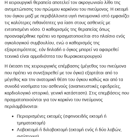
Η χειρουργική θεραπεία αποτελεί τον ακρογωνιαίο λίθο της
αντιμετώπισης του πρώιμου καρκίνου του πνεύμονος. Η εκτομή
του όγκου μαζί με περιβάλλοντα υγιή πνευμονικό ιστό εμφανίζει
τις καλύτερες πιθανότητες για ίαση στους ασθενείς με
εντοπισμένη νόσο. Ο καθορισμός της θεραπείας όπως
προαναφέρθηκε πρέπει να πραγματοποιείται στο πλαίσιο ενός
ογκολογικού συμβουλίου, ενώ ο καθορισμός της
εξαιρεσιμότητας, εάν δηλαδή ο όγκος μπορεί να αφαιρεθεί
τεχνικά είναι αρμοδιότητα του θωρακοχειρουργού
Η έκταση της χειρουργικής επέμβασης (μέγεθος του πνεύμονα
που πρέπει να συνεξαιρεθεί με τον όγκο) εξαρτάται από το
μέγεθος και την ανατομική θέση του όγκου καθώς και από τα
συνοδά νοσήματα του ασθενούς (αναπνευστικές εφεδρείες,
καρδιολογικό ιστορικό, γενική κατάσταση). Στις επεμβάσεις που
πραγματοποιούνται για τον καρκίνο του πνεύμονος
περιλαμβάνονται:
Περιορισμένες εκτομές (σφηνοειδής εκτομή ή
τμηματεκτομή)
Λοβεκτομή ή διλοβεκτομή (εκτομή ενός ή δύο λοβών,
αντίστοιχα)