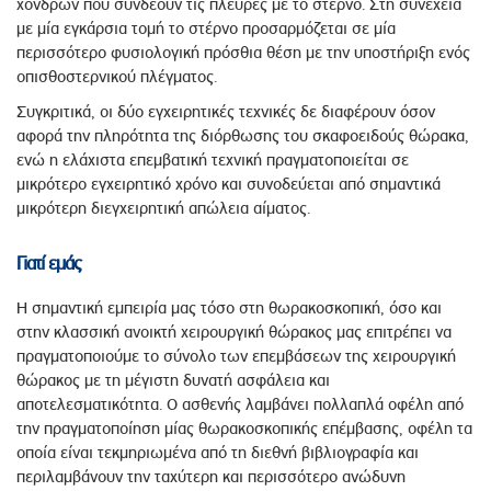
χόνδρων που συνδέουν τις πλευρές με το στέρνο. Στη συνέχεια
με μία εγκάρσια τομή το στέρνο προσαρμόζεται σε μία
περισσότερο φυσιολογική πρόσθια θέση με την υποστήριξη ενός
οπισθοστερνικού πλέγματος.
Συγκριτικά, οι δύο εγχειρητικές τεχνικές δε διαφέρουν όσον
αφορά την πληρότητα της διόρθωσης του σκαφοειδούς θώρακα,
ενώ η ελάχιστα επεμβατική τεχνική πραγματοποιείται σε
μικρότερο εγχειρητικό χρόνο και συνοδεύεται από σημαντικά
μικρότερη διεγχειρητική απώλεια αίματος.
Γιατί εμάς
Η σημαντική εμπειρία μας τόσο στη θωρακοσκοπική, όσο και
στην κλασσική ανοικτή χειρουργική θώρακος μας επιτρέπει να
πραγματοποιούμε το σύνολο των επεμβάσεων της χειρουργική
θώρακος με τη μέγιστη δυνατή ασφάλεια και
αποτελεσματικότητα. Ο ασθενής λαμβάνει πολλαπλά οφέλη από
την πραγματοποίηση μίας θωρακοσκοπικής επέμβασης, οφέλη τα
οποία είναι τεκμηριωμένα από τη διεθνή βιβλιογραφία και
περιλαμβάνουν την ταχύτερη και περισσότερο ανώδυνη