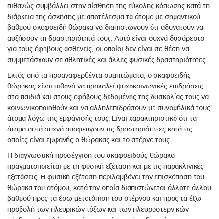
πιθανώς συμβάλλει στην αίσθηση της εύκολης κόπωσης κατά τη
διάρκεια της άσκησης με αποτέλεσμα τα άτομα με σημαντικού
βαθμού σκαφοειδή θώρακα να διαπιστώνουν ότι αδυνατούν να
αυξήσουν τη δραστηριότητά τους. Αυτό είναι συχνά δυσάρεστο
για τους έφηβους ασθενείς, οι οποίοι δεν είναι σε θέση να
συμμετάσχουν σε αθλητικές και άλλες φυσικές δραστηριότητες.
Εκτός από τα προαναφερθέντα συμπτώματα, ο σκαφοειδής
θώρακας είναι πιθανό να προκαλεί ψυχοκοινωνικές επιδράσεις
στα παιδιά και στους εφήβους δεδομένης της δυσκολίας τους να
κοινωνικοποιηθούν και να αλληλεπιδράσουν με συνομήλικά τους
άτομα λόγω της εμφάνισής τους. Είναι χαρακτηριστικό ότι τα
άτομα αυτά συχνά αποφεύγουν τις δραστηριότητες κατά τις
οποίες είναι εμφανής ο θώρακας και το στέρνο τους.
Η διαγνωστική προσέγγιση του σκαφοειδούς θώρακα
πραγματοποιείται με τη φυσική εξέταση και με τις παρακλινικές
εξετάσεις. Η φυσική εξέταση περιλαμβάνει την επισκόπηση του
θώρακα του ατόμου, κατά την οποία διαπιστώνεται άλλοτε άλλου
βαθμού προς τα έσω μετατόπιση του στέρνου και προς τα έξω
προβολή των πλευρικών τόξων και των πλευροστερνικών