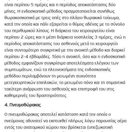
είναι περίπου 5 ημέρες και η περίοδος αποκατάστασης δύο
μήνες. Η ενδοσκοπική μέθοδος πραγματοποιείται συνήθως
θωρακοσκοπικά με τρεις οπές στο πλάγιο θωρακικό τοίχωμα,
κατά την οποία και πάλι εξαιρείται ο θύμος αδένας με το σύνολο
του περιθυμικού λίπους. Η διάρκεια του χειρουργείου είναι
περίπου 2 ώρες και η μέση διάρκεια νοσηλείας 3 ημέρες, ενώ η
περίοδος αποκατάστασης του ασθενούς μετά το χειρουργείο
είναι συντομότερη συγκριτικά με την ανοικτή μέθοδο και διαρκεί
περίπου 2-4 εβδομάδες. Τόσο η ανοικτή, όσο και η ενδοσκοπική
μέθοδος εμφανίζουν συγκρίσιμα αποτελέσματα ελέγχου των
συμπτωμάτων, ενώ τα πλεονεκτήματα της ενδοσκοπικής
μεθόδου περιλαμβάνουν τη μειωμένη συχνότητα
μετεγχειρητικών επιπλοκών, το μειωμένο πόνο και τη σημαντικά
ταχύτερη ανάρρωση του ασθενούς και επιστροφή του στις
καθημερινές του δραστηριότητες.
4. Πνευμοθώρακας
Ο πνευμοθώρακας αποτελεί κατάσταση κατά την οποία ο
πνεύμονας αδυνατεί να εκπτυχθεί πλήρως λόγω παρουσίας αέρα
εντός του ανατομικού χώρου που βρίσκεται (υπεζωκοτική