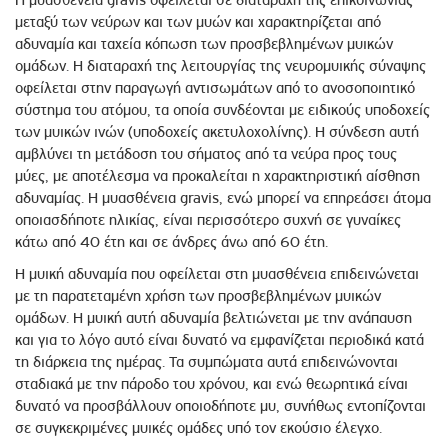
μεταξύ των νεύρων και των μυών και χαρακτηρίζεται από
αδυναμία και ταχεία κόπωση των προσβεβλημένων μυικών
ομάδων. Η διαταραχή της λειτουργίας της νευρομυικής σύναψης
οφείλεται στην παραγωγή αντισωμάτων από το ανοσοποιητικό
σύστημα του ατόμου, τα οποία συνδέονται με ειδικούς υποδοχείς
των μυικών ινών (υποδοχείς ακετυλοχολίνης). Η σύνδεση αυτή
αμβλύνει τη μετάδοση του σήματος από τα νεύρα προς τους
μύες, με αποτέλεσμα να προκαλείται η χαρακτηριστική αίσθηση
αδυναμίας. Η μυασθένεια gravis, ενώ μπορεί να επηρεάσει άτομα
οποιασδήποτε ηλικίας, είναι περισσότερο συχνή σε γυναίκες
κάτω από 40 έτη και σε άνδρες άνω από 60 έτη.
Η μυική αδυναμία που οφείλεται στη μυασθένεια επιδεινώνεται
με τη παρατεταμένη χρήση των προσβεβλημένων μυικών
ομάδων. Η μυική αυτή αδυναμία βελτιώνεται με την ανάπαυση
και για το λόγο αυτό είναι δυνατό να εμφανίζεται περιοδικά κατά
τη διάρκεια της ημέρας. Τα συμπώματα αυτά επιδεινώνονται
σταδιακά με την πάροδο του χρόνου, και ενώ θεωρητικά είναι
δυνατό να προσβάλλουν οποιοδήποτε μυ, συνήθως εντοπίζονται
σε συγκεκριμένες μυικές ομάδες υπό τον εκούσιο έλεγχο.