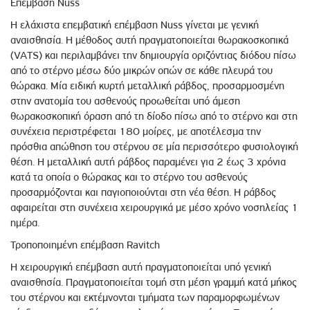
Επέμβαση Nuss
Η ελάχιστα επεμβατική επέμβαση Nuss γίνεται με γενική
αναισθησία. Η μέθοδος αυτή πραγματοποιείται θωρακοσκοπικά
(VATS) και περιλαμβάνει την δημιουργία οριζόντιας διόδου πίσω
από το στέρνο μέσω δύο μικρών οπών σε κάθε πλευρά του
θώρακα. Μία ειδική κυρτή μεταλλική ράβδος, προσαρμοσμένη
στην ανατομία του ασθενούς προωθείται υπό άμεση
θωρακοσκοπική όραση από τη δίοδο πίσω από το στέρνο και στη
συνέχεια περιστρέφεται 180 μοίρες, με αποτέλεσμα την
πρόσθια απώθηση του στέρνου σε μία περισσότερο φυσιολογική
θέση. Η μεταλλική αυτή ράβδος παραμένει για 2 έως 3 χρόνια
κατά τα οποία ο θώρακας και το στέρνο του ασθενούς
προσαρμόζονται και παγιοποιούνται στη νέα θέση. Η ράβδος
αφαιρείται στη συνέχεια χειρουργικά με μέσο χρόνο νοσηλείας 1
ημέρα.
Τροποποιημένη επέμβαση Ravitch
Η χειρουργική επέμβαση αυτή πραγματοποιείται υπό γενική
αναισθησία. Πραγματοποιείται τομή στη μέση γραμμή κατά μήκος
του στέρνου και εκτέμνονται τμήματα των παραμορφωμένων