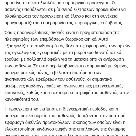
προτείνεται η καταλληλότερη χειρουργική προσέγγιση. Ο
ασθενής υποβάλλεται σε μία σειρά εξετάσεων προκειμένου να
ολοκληρώσει τον προεγχειρητικό έλεγχο και στη συνέχεια
προγραμματίζεται η ημερομηνία της χειρουργικής επέμβασης.
Όπως προαναφέρθηκε, σκοπός είναι η πραγματοποίηση της
πλειοψηφίας των επεμβάσεων θωρακοσκοπικά. Αυτό
εξασφαλίζει το συνδυασμό της βέλτιστης εφαρμογής των αρχών
της ογκολογικής εγχειρητικής με το μικρότερο δυνατό ιστικό
τραύμα, με πολλαπλά οφέλη για τη μετεγχειρητική ανάρρωση
των ασθενών. Σε αυτά περιλαμβάνονται ο σημαντικά μειώμενος
μετεγχειρητικός πόνος, η βέλτιστη διατήρηση των
αναπνευστικών εφεδρειών του ασθενούς, οι σημαντικά
μειώμενες καρδιαγγειακές και αναπνευστικές μετεγχειρητικές
επιπλοκές, καθώς και η ταχύτερη επιστροφή του ασθενούς στην
κανονικότητά του.
Η προεγχειρητική εκτίμηση, η διεγχειρητική περίοδος και η
μετεγχειρητική πορεία του ασθενούς βασίζονται στην αυστηρή
εφαρμογή διεθνών πρωτοκόλλων, σκοπός των οποίων είναι η
ελαχιστοποίηση κινδύνου εμφάνισης επιπλοκών, της έγκαιρης
αναγνώρισής τους και της αποτελεσματικής αντιμετώπισής τους.