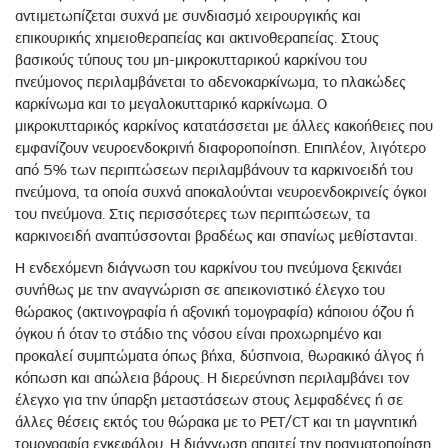
αντιμετωπίζεται συχνά με συνδιασμό χειρουργικής και
επικουρικής χημειοθεραπείας και ακτινοθεραπείας. Στους
βασικούς τύπους του μη-μικροκυτταρικού καρκίνου του
πνεύμονος περιλαμβάνεται το αδενοκαρκίνωμα, το πλακώδες
καρκίνωμα και το μεγαλοκυτταρικό καρκίνωμα. Ο
μικροκυτταρικός καρκίνος κατατάσσεται με άλλες κακοήθειες που
εμφανίζουν νευροενδοκρινή διαφοροποίηση. Επιπλέον, λιγότερο
από 5% των περιπτώσεων περιλαμβάνουν τα καρκινοειδή του
πνεύμονα, τα οποία συχνά αποκαλούνται νευροενδοκρινείς όγκοι
του πνεύμονα. Στις περισσότερες των περιπτώσεων, τα
καρκινοειδή αναπτύσσονται βραδέως και σπανίως μεθίστανται.
Η ενδεχόμενη διάγνωση του καρκίνου του πνεύμονα ξεκινάει
συνήθως με την αναγνώριση σε απεικονιστικό έλεγχο του
θώρακος (ακτινογραφία ή αξονική τομογραφία) κάποιου όζου ή
όγκου ή όταν το στάδιο της νόσου είναι προχωρημένο και
προκαλεί συμπτώματα όπως βήχα, δύσπνοια, θωρακικό άλγος ή
κόπωση και απώλεια βάρους. Η διερεύνηση περιλαμβάνει τον
έλεγχο για την ύπαρξη μεταστάσεων στους λεμφαδένες ή σε
άλλες θέσεις εκτός του θώρακα με το PET/CT και τη μαγνητική
τομογραφία εγκεφάλου. Η διάγνωση απαιτεί την πραγματοποίηση