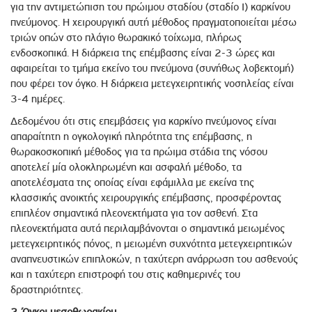
για την αντιμετώπιση του πρώιμου σταδίου (σταδίο Ι) καρκίνου
πνεύμονος. Η χειρουργική αυτή μέθοδος πραγματοποιείται μέσω
τριών οπών στο πλάγιο θωρακικό τοίχωμα, πλήρως
ενδοσκοπικά. Η διάρκεια της επέμβασης είναι 2-3 ώρες και
αφαιρείται το τμήμα εκείνο του πνεύμονα (συνήθως λοβεκτομή)
που φέρει τον όγκο. Η διάρκεια μετεγχειρητικής νοσηλείας είναι
3-4 ημέρες.
Δεδομένου ότι στις επεμβάσεις για καρκίνο πνεύμονος είναι
απαραίτητη η ογκολογική πληρότητα της επέμβασης, η
θωρακοσκοπική μέθοδος για τα πρώιμα στάδια της νόσου
αποτελεί μία ολοκληρωμένη και ασφαλή μέθοδο, τα
αποτελέσματα της οποίας είναι εφάμιλλα με εκείνα της
κλασσικής ανοικτής χειρουργικής επέμβασης, προσφέροντας
επιπλέον σημαντικά πλεονεκτήματα για τον ασθενή. Στα
πλεονεκτήματα αυτά περιλαμβάνονται ο σημαντικά μειωμένος
μετεγχειρητικός πόνος, η μειωμένη συχνότητα μετεγχειρητικών
αναπνευστικών επιπλοκών, η ταχύτερη ανάρρωση του ασθενούς
και η ταχύτερη επιστροφή του στις καθημερινές του
δραστηριότητες.
2. Όγκοι μεσοθωρακίου