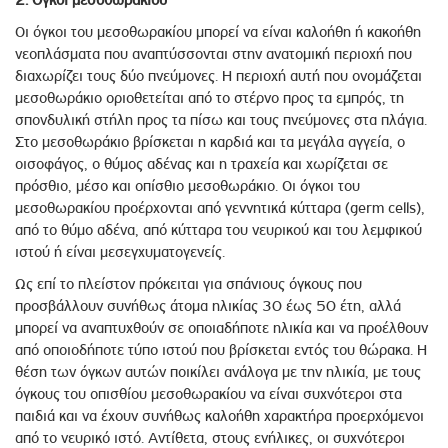
Οι όγκοι του μεσοθωρακίου μπορεί να είναι καλοήθη ή κακοήθη
νεοπλάσματα που αναπτύσσονται στην ανατομική περιοχή που
διαχωρίζει τους δύο πνεύμονες. Η περιοχή αυτή που ονομάζεται
μεσοθωράκιο οριοθετείται από το στέρνο προς τα εμπρός, τη
σπονδυλική στήλη προς τα πίσω και τους πνεύμονες στα πλάγια.
Στο μεσοθωράκιο βρίσκεται η καρδιά και τα μεγάλα αγγεία, ο
οισοφάγος, ο θύμος αδένας και η τραχεία και χωρίζεται σε
πρόσθιο, μέσο και οπίσθιο μεσοθωράκιο. Οι όγκοι του
μεσοθωρακίου προέρχονται από γεννητικά κύτταρα (germ cells),
από το θύμο αδένα, από κύτταρα του νευρικού και του λεμφικού
ιστού ή είναι μεσεγχυματογενείς.
Ως επί το πλείστον πρόκειται για σπάνιους όγκους που
προσβάλλουν συνήθως άτομα ηλικίας 30 έως 50 έτη, αλλά
μπορεί να αναπτυχθούν σε οποιαδήποτε ηλικία και να προέλθουν
από οποιοδήποτε τύπο ιστού που βρίσκεται εντός του θώρακα. Η
θέση των όγκων αυτών ποικίλει ανάλογα με την ηλικία, με τους
όγκους του οπισθίου μεσοθωρακίου να είναι συχνότεροι στα
παιδιά και να έχουν συνήθως καλοήθη χαρακτήρα προερχόμενοι
από το νευρικό ιστό. Αντίθετα, στους ενήλικες, οι συχνότεροι