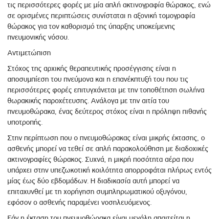
τις περισσότερες φορές με μία απλή ακτινογραφία θώρακος, ενώ
σε ορισμένες περιπτώσεις συνίσταται η αξονική τομογραφία
θώρακος για τον καθορισμό της ύπαρξης υποκείμενης
πνευμονικής νόσου.
Αντιμετώπιση
Στόχος της αρχικής θεραπευτικής προσέγγισης είναι η
αποσυμπίεση του πνεύμονα και η επανέκπτυξή του που τις
περισσότερες φορές επιτυγχάνεται με την τοποθέτηση σωλήνα
θωρακικής παροχέτευσης. Ανάλογα με την αιτία του
πνευμοθώρακα, ένας δεύτερος στόχος είναι η πρόληψη πιθανής
υποτροπής.
Στην περίπτωση που ο πνευμοθώρακας είναι μικρής έκτασης, ο
ασθενής μπορεί να τεθεί σε απλή παρακολούθηση με διαδοχικές
ακτινογραφίες θώρακος. Συχνά, η μικρή ποσότητα αέρα που
υπάρχει στην υπεζωκοτική κοιλότητα απορροφάται πλήρως εντός
μίας έως δύο εβδομάδων. Η διαδικασία αυτή μπορεί να
επιταχυνθεί με τη χορήγηση συμπληρωματικού οξυγόνου,
εφόσον ο ασθενής παραμένει νοσηλευόμενος.
Εάν η έκταση του πνευμοθώρακα είναι μεγάλη απαιτείται η