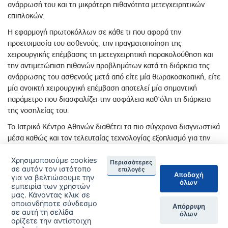
ανάρρωσή του και τη μικρότερη πιθανότητα μετεγχειρητικών
επιπλοκών.
Η εφαρμογή πρωτοκόλλων σε κάθε τι που αφορά την
προετοιμασία του ασθενούς, την πραγματοποίηση της
χειρουργικής επέμβασης τη μετεγχειρητική παρακολούθηση και
την αντιμετώπιση πιθανών προβλημάτων κατά τη διάρκεια της
ανάρρωσης του ασθενούς μετά από είτε μία θωρακοσκοπική, είτε
μία ανοικτή χειρουργική επέμβαση αποτελεί μία σημαντική
παράμετρο που διασφαλίζει την ασφάλεια καθ’όλη τη διάρκεια
της νοσηλείας του.
Το Ιατρικό Κέντρο Αθηνών διαθέτει τα πιο σύγχρονα διαγνωστικά
μέσα καθώς και τον τελευταίας τεχνολογίας εξοπλισμό για την
επιτυχή πραγματοποίηση απαιτητικών ενδοσκοπικών
Χρησιμοποιούμε cookies
επεμβάσεων, καθώς και κλασσικών ανοικτών χειρουργείων. Το
Περισσότερες
σε αυτόν τον ιστότοπο
επιλογές
ανθρώπινο δυναμικό και η υλικοτεχνική δομή του νοσοκομείου
Αποδοχή
για να βελτιώσουμε την
εξασφαλίζουν με τον καλύτερο δυνατό τρόπο την αντιμετώπιση
όλων
εμπειρία των χρηστών
των παθήσεων της ειδικότητάς μας, ενώ η εμπειρία του
μας. Κάνοντας κλικ σε
οποιονδήποτε σύνδεσμο
ασθενούς είναι αυτή ενός ολοκληρωμένου συστήματος έτοιμου
Απόρριψη
σε αυτή τη σελίδα
όλων
να υποστηρίξει οποιαδήποτε ανάγκη του.
ορίζετε την αντίστοιχη