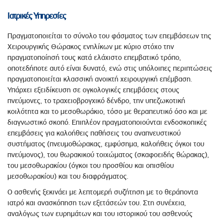
Ιατρικές Υπηρεσίες
Πραγματοποιείται το σύνολο του φάσματος των επεμβάσεων της
Χειρουργικής Θώρακος ενηλίκων με κύριο στόχο την
πραγματοποίησή τους κατά ελάχιστο επεμβατικό τρόπο,
οποτεδήποτε αυτό είναι δυνατό, ενώ στις υπόλοιπες περιπτώσεις
πραγματοποιείται κλασσική ανοικτή χειρουργική επέμβαση.
Υπάρχει εξειδίκευση σε ογκολογικές επεμβάσεις στους
πνεύμονες, το τραχειοβρογχικό δένδρο, την υπεζωκοτική
κοιλότητα και το μεσοθωράκιο, τόσο με θεραπευτικό όσο και με
διαγνωστικό σκοπό. Επιπλέον πραγματοποιούνται ενδοσκοπικές
επεμβάσεις για καλοήθεις παθήσεις του αναπνευστικού
συστήματος (πνευμοθώρακας, εμφύσημα, καλοήθεις όγκοι του
πνεύμονος), του θωρακικού τοιχώματος (σκαφοειδής θώρακας),
του μεσοθωρακίου (όγκοι του προσθίου και οπισθίου
μεσοθωρακίου) και του διαφράγματος.
Ο ασθενής ξεκινάει με λεπτομερή συζήτηση με το θεράποντα
ιατρό και ανασκόπηση των εξετάσεών του. Στη συνέχεια,
αναλόγως των ευρημάτων και του ιστορικού του ασθενούς