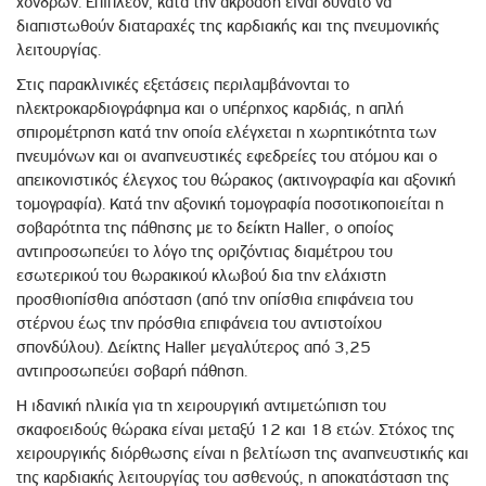
χόνδρων. Επιπλέον, κατά την ακρόαση είναι δυνατό να
διαπιστωθούν διαταραχές της καρδιακής και της πνευμονικής
λειτουργίας.
Στις παρακλινικές εξετάσεις περιλαμβάνονται το
ηλεκτροκαρδιογράφημα και ο υπέρηχος καρδιάς, η απλή
σπιρομέτρηση κατά την οποία ελέγχεται η χωρητικότητα των
πνευμόνων και οι αναπνευστικές εφεδρείες του ατόμου και ο
απεικονιστικός έλεγχος του θώρακος (ακτινογραφία και αξονική
τομογραφία). Κατά την αξονική τομογραφία ποσοτικοποιείται η
σοβαρότητα της πάθησης με το δείκτη Haller, ο οποίος
αντιπροσωπεύει το λόγο της οριζόντιας διαμέτρου του
εσωτερικού του θωρακικού κλωβού δια την ελάχιστη
προσθιοπίσθια απόσταση (από την οπίσθια επιφάνεια του
στέρνου έως την πρόσθια επιφάνεια του αντιστοίχου
σπονδύλου). Δείκτης Haller μεγαλύτερος από 3,25
αντιπροσωπεύει σοβαρή πάθηση.
Η ιδανική ηλικία για τη χειρουργική αντιμετώπιση του
σκαφοειδούς θώρακα είναι μεταξύ 12 και 18 ετών. Στόχος της
χειρουργικής διόρθωσης είναι η βελτίωση της αναπνευστικής και
της καρδιακής λειτουργίας του ασθενούς, η αποκατάσταση της