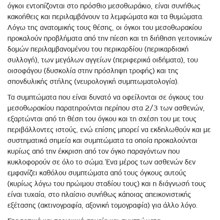
όγκοι εντοπίζονται στο πρόσθιο μεσοθωράκιο, είναι συνήθως
κακοήθεις και περιλαμβάνουν τα λεμφώματα και τα θυμώματα.
Λόγω της ανατομικής τους θέσης, οι όγκοι του μεσοθωρακίου
προκαλούν προβλήματα από την πίεση και τη διήθηση γειτονικών
δομών περιλαμβανομένου του περικαρδίου (περικαρδιακή
συλλογή), των μεγάλων αγγείων (περιφερικά οιδήματα), του
οισοφάγου (δυσκολία στην πρόσληψη τροφής) και της
σπονδυλικής στήλης (νευρολογική συμπτωματολογία).
Τα συμπτώματα που είναι δυνατό να οφείλονται σε όγκους του
μεσοθωρακίου παρατηρούνται περίπου στα 2/3 των ασθενών,
εξαρτώνται από τη θέση του όγκου και τη σχέση του με τους
περιβάλλοντες ιστούς, ενώ επίσης μπορεί να εκδηλωθούν και με
συστηματικά σημεία και συμπτώματα τα οποία προκαλούνται
κυρίως από την έκκριση από τον όγκο παραγόντων που
κυκλοφορούν σε όλο το σώμα. Ένα μέρος των ασθενών δεν
εμφανίζει καθόλου συμπτώματα από τους όγκους αυτούς
(κυρίως λόγω του πρώιμου σταδίου τους) και η διάγνωσή τους
είναι τυχαία, στο πλαίσιο συνήθως κάποιας απεικονιστικής
εξέτασης (ακτινογραφία, αξονική τομογραφία) για άλλο λόγο.