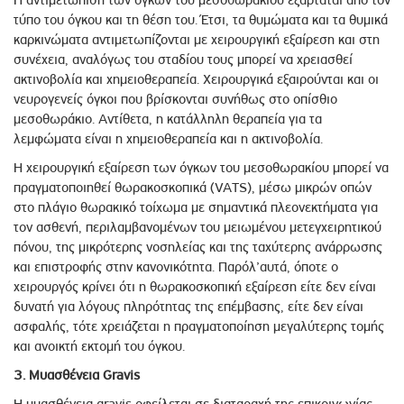
τύπο του όγκου και τη θέση του. Έτσι, τα θυμώματα και τα θυμικά
καρκινώματα αντιμετωπίζονται με χειρουργική εξαίρεση και στη
συνέχεια, αναλόγως του σταδίου τους μπορεί να χρειασθεί
ακτινοβολία και χημειοθεραπεία. Χειρουργικά εξαιρούνται και οι
νευρογενείς όγκοι που βρίσκονται συνήθως στο οπίσθιο
μεσοθωράκιο. Αντίθετα, η κατάλληλη θεραπεία για τα
λεμφώματα είναι η χημειοθεραπεία και η ακτινοβολία.
Η χειρουργική εξαίρεση των όγκων του μεσοθωρακίου μπορεί να
πραγματοποιηθεί θωρακοσκοπικά (VATS), μέσω μικρών οπών
στο πλάγιο θωρακικό τοίχωμα με σημαντικά πλεονεκτήματα για
τον ασθενή, περιλαμβανομένων του μειωμένου μετεγχειρητικού
πόνου, της μικρότερης νοσηλείας και της ταχύτερης ανάρρωσης
και επιστροφής στην κανονικότητα. Παρόλ’αυτά, όποτε ο
χειρουργός κρίνει ότι η θωρακοσκοπική εξαίρεση είτε δεν είναι
δυνατή για λόγους πληρότητας της επέμβασης, είτε δεν είναι
ασφαλής, τότε χρειάζεται η πραγματοποίηση μεγαλύτερης τομής
και ανοικτή εκτομή του όγκου.
3. Μυασθένεια
Gravis
Η μυασθένεια gravis οφείλεται σε διαταραχή της επικοινωνίας