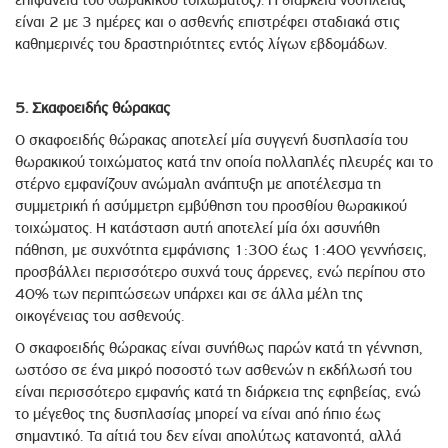
είναι 2 με 3 ημέρες και ο ασθενής επιστρέφει σταδιακά στις
καθημερινές του δραστηριότητες εντός λίγων εβδομάδων.
5. Σκαφοειδής θώρακας
Ο σκαφοειδής θώρακας αποτελεί μία συγγενή δυσπλασία του
θωρακικού τοιχώματος κατά την οποία πολλαπλές πλευρές και το
στέρνο εμφανίζουν ανώμαλη ανάπτυξη με αποτέλεσμα τη
συμμετρική ή ασύμμετρη εμβύθηση του προσθίου θωρακικού
τοιχώματος. Η κατάσταση αυτή αποτελεί μία όχι ασυνήθη
πάθηση, με συχνότητα εμφάνισης 1:300 έως 1:400 γεννήσεις,
προσβάλλει περισσότερο συχνά τους άρρενες, ενώ περίπου στο
40% των περιπτώσεων υπάρχει και σε άλλα μέλη της
οικογένειας του ασθενούς.
Ο σκαφοειδής θώρακας είναι συνήθως παρών κατά τη γέννηση,
ωστόσο σε ένα μικρό ποσοστό των ασθενών η εκδήλωσή του
είναι περισσότερο εμφανής κατά τη διάρκεια της εφηβείας, ενώ
το μέγεθος της δυσπλασίας μπορεί να είναι από ήπιο έως
σημαντικό. Τα αίτιά του δεν είναι απολύτως κατανοητά, αλλά