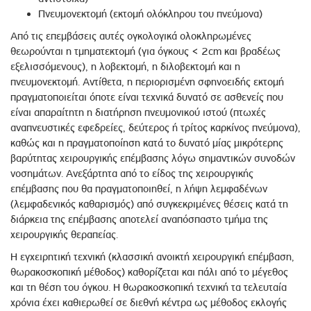
Πνευμονεκτομή (εκτομή ολόκληρου του πνεύμονα)
Από τις επεμβάσεις αυτές ογκολογικά ολοκληρωμένες
θεωρούνται η τμηματεκτομή (για όγκους < 2cm και βραδέως
εξελισσόμενους), η λοβεκτομή, η διλοβεκτομή και η
πνευμονεκτομή. Αντίθετα, η περιορισμένη σφηνοειδής εκτομή
πραγματοποιείται όποτε είναι τεχνικά δυνατό σε ασθενείς που
είναι απαραίτητη η διατήρηση πνευμονικού ιστού (πτωχές
αναπνευστικές εφεδρείες, δεύτερος ή τρίτος καρκίνος πνεύμονα),
καθώς και η πραγματοποίηση κατά το δυνατό μίας μικρότερης
βαρύτητας χειρουργικής επέμβασης λόγω σημαντικών συνοδών
νοσημάτων. Ανεξάρτητα από το είδος της χειρουργικής
επέμβασης που θα πραγματοποιηθεί, η λήψη λεμφαδένων
(λεμφαδενικός καθαρισμός) από συγκεκριμένες θέσεις κατά τη
διάρκεια της επέμβασης αποτελεί αναπόσπαστο τμήμα της
χειρουργικής θεραπείας.
Η εγχειρητική τεχνική (κλασσική ανοικτή χειρουργική επέμβαση,
θωρακοσκοπική μέθοδος) καθορίζεται και πάλι από το μέγεθος
και τη θέση του όγκου. Η θωρακοσκοπική τεχνική τα τελευταία
χρόνια έχει καθιερωθεί σε διεθνή κέντρα ως μέθοδος εκλογής