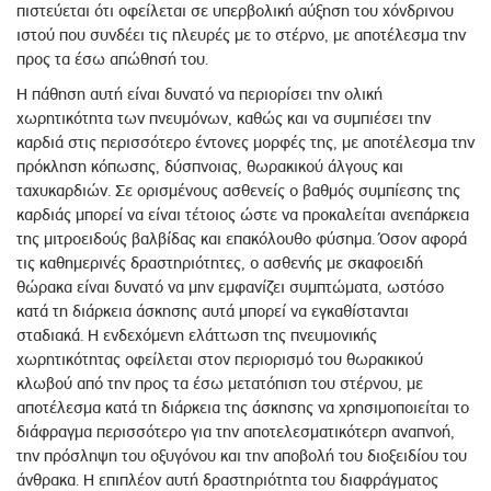
πιστεύεται ότι οφείλεται σε υπερβολική αύξηση του χόνδρινου
ιστού που συνδέει τις πλευρές με το στέρνο, με αποτέλεσμα την
προς τα έσω απώθησή του.
Η πάθηση αυτή είναι δυνατό να περιορίσει την ολική
χωρητικότητα των πνευμόνων, καθώς και να συμπιέσει την
καρδιά στις περισσότερο έντονες μορφές της, με αποτέλεσμα την
πρόκληση κόπωσης, δύσπνοιας, θωρακικού άλγους και
ταχυκαρδιών. Σε ορισμένους ασθενείς ο βαθμός συμπίεσης της
καρδιάς μπορεί να είναι τέτοιος ώστε να προκαλείται ανεπάρκεια
της μιτροειδούς βαλβίδας και επακόλουθο φύσημα. Όσον αφορά
τις καθημερινές δραστηριότητες, ο ασθενής με σκαφοειδή
θώρακα είναι δυνατό να μην εμφανίζει συμπτώματα, ωστόσο
κατά τη διάρκεια άσκησης αυτά μπορεί να εγκαθίστανται
σταδιακά. Η ενδεχόμενη ελάττωση της πνευμονικής
χωρητικότητας οφείλεται στον περιορισμό του θωρακικού
κλωβού από την προς τα έσω μετατόπιση του στέρνου, με
αποτέλεσμα κατά τη διάρκεια της άσκησης να χρησιμοποιείται το
διάφραγμα περισσότερο για την αποτελεσματικότερη αναπνοή,
την πρόσληψη του οξυγόνου και την αποβολή του διοξειδίου του
άνθρακα. Η επιπλέον αυτή δραστηριότητα του διαφράγματος