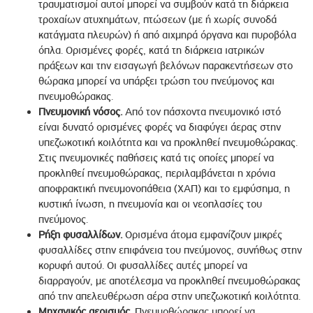
τραυματισμοί αυτοί μπορεί να συμβούν κατά τη διάρκεια
τροχαίων ατυχημάτων, πτώσεων (με ή χωρίς συνοδά
κατάγματα πλευρών) ή από αιχμηρά όργανα και πυροβόλα
όπλα. Ορισμένες φορές, κατά τη διάρκεια ιατρικών
πράξεων και την εισαγωγή βελόνων παρακεντήσεων στο
θώρακα μπορεί να υπάρξει τρώση του πνεύμονος και
πνευμοθώρακας.
Πνευμονική νόσος.
Από τον πάσχοντα πνευμονικό ιστό
είναι δυνατό ορισμένες φορές να διαφύγει άερας στην
υπεζωκοτική κοιλότητα και να προκληθεί πνευμοθώρακας.
Στις πνευμονικές παθήσεις κατά τις οποίες μπορεί να
προκληθεί πνευμοθώρακας, περιλαμβάνεται η χρόνια
αποφρακτική πνευμονοπάθεια (ΧΑΠ) και το εμφύσημα, η
κυστική ίνωση, η πνευμονία και οι νεοπλασίες του
πνεύμονος.
Ρήξη φυσαλλίδων.
Ορισμένα άτομα εμφανίζουν μικρές
φυσαλλίδες στην επιφάνεια του πνεύμονος, συνήθως στην
κορυφή αυτού. Οι φυσαλλίδες αυτές μπορεί να
διαρραγούν, με αποτέλεσμα να προκληθεί πνευμοθώρακας
από την απελευθέρωση αέρα στην υπεζωκοτική κοιλότητα.
Μηχανικός αερισμός.
Πνευμοθώρακας μπορεί να