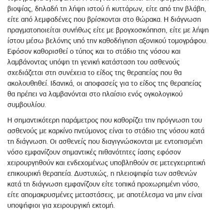
βιοψίας, δηλαδή τη λήψη ιστού ή κυττάρων, είτε από την βλάβη,
είτε από λεμφαδένες που βρίσκονται στο θώρακα. Η διάγνωση
πραγματοποιείται συνήθως είτε με βρογχοσκόπηση, είτε με λήψη
ίστου μέσω βελόνης υπό την καθοδήγηση αξονικού τομογράφου.
Εφόσον καθορισθεί ο τύπος και το στάδιο της νόσου και
λαμβάνοντας υπόψη τη γενική κατάσταση του ασθενούς
σχεδιάζεται στη συνέχεια το είδος της θεραπείας που θα
ακολουθηθεί. Ιδανικά, οι αποφασείς για το είδος της θεραπείας
θα πρέπει να λαμβανόνται στο πλαίσιο ενός ογκολογικού
συμβουλίου.
Η σημαντικότερη παράμετρος που καθορίζει την πρόγνωση του
ασθενούς με καρκίνο πνεύμονος είναι το στάδιο της νόσου κατά
τη διάγνωση. Οι ασθενείς που διαγιγνώσκονται με εντοπισμένη
νόσο εμφανίζουν σημαντικές πιθανότητες ίασης εφόσον
χειρουργηθούν και ενδεχομένως υποβληθούν σε μετεγχειρητική
επικουρική θεραπεία. Δυστυχώς, η πλειοψηφία των ασθενών
κατά τη διάγνωση εμφανίζουν είτε τοπικά προχωρημένη νόσο,
είτε απομακρυσμένες μεταστάσεις, με αποτέλεσμα να μην είναι
υποψήφιοι για χειρουργική εκτομή.