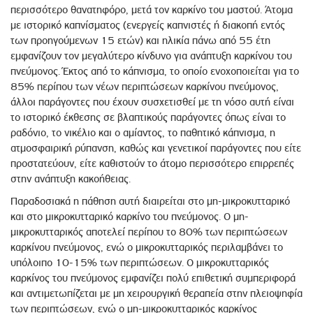
περισσότερο θανατηφόρο, μετά τον καρκίνο του μαστού. Άτομα
με ιστορικό καπνίσματος (ενεργείς καπνιστές ή διακοπή εντός
των προηγούμενων 15 ετών) και ηλικία πάνω από 55 έτη
εμφανίζουν τον μεγαλύτερο κίνδυνο για ανάπτυξη καρκίνου του
πνεύμονος. Έκτος από το κάπνισμα, το οποίο ενοχοποιείται για το
85% περίπου των νέων περιπτώσεων καρκίνου πνεύμονος,
άλλοι παράγοντες που έχουν συσχετισθεί με τη νόσο αυτή είναι
το ιστορικό έκθεσης σε βλαπτικούς παράγοντες όπως είναι το
ραδόνιο, το νικέλιο και ο αμίαντος, το παθητικό κάπνισμα, η
ατμοσφαιρική ρύπανση, καθώς και γενετικοί παράγοντες που είτε
προστατεύουν, είτε καθιστούν το άτομο περισσότερο επιρρεπές
στην ανάπτυξη κακοήθειας.
Παραδοσιακά η πάθηση αυτή διαιρείται στο μη-μικροκυτταρικό
και στο μικροκυτταρικό καρκίνο του πνεύμονος. Ο μη-
μικροκυτταρικός αποτελεί περίπου το 80% των περιπτώσεων
καρκίνου πνεύμονος, ενώ ο μικροκυτταρικός περιλαμβάνει το
υπόλοιπο 10-15% των περιπτώσεων. Ο μικροκυτταρικός
καρκίνος του πνεύμονος εμφανίζει πολύ επιθετική συμπεριφορά
και αντιμετωπίζεται με μη χειρουργική θεραπεία στην πλειοψηφία
των περιπτώσεων, ενώ ο μη-μικροκυτταρικός καρκίνος