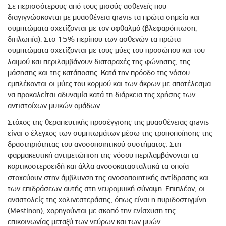
Σε περισσότερους από τους μισούς ασθενείς που
διαγιγνώσκονται με μυασθένεια gravis τα πρώτα σημεία και
συμπτώματα σχετίζονται με τον οφθαλμό (βλεφαρόπτωση,
διπλωπία). Στο 15% περίπου των ασθενών τα πρώτα
συμπτώματα σχετίζονται με τους μύες του προσώπου και του
λαιμού και περιλαμβάνουν διαταραχές της φώνησης, της
μάσησης και της κατάποσης. Κατά την πρόοδο της νόσου
εμπλέκονται οι μύες του κορμού και των άκρων με αποτέλεσμα
να προκαλείται αδυναμία κατά τη διάρκεια της χρήσης των
αντιστοίχων μυικών ομάδων.
Στόχος της θεραπευτικής προσέγγισης της μυασθένειας gravis
είναι ο έλεγχος των συμπτωμάτων μέσω της τροποποίησης της
δραστηριότητας του ανοσοποιητικού συστήματος. Στη
φαρμακευτική αντιμετώπιση της νόσου περιλαμβάνονται τα
κορτικοστεροειδή και άλλα ανοσοκατασταλτικά τα οποία
στοχεύουν στην άμβλυνση της ανοσοποιητικής αντίδρασης και
των επιδράσεων αυτής στη νευρομυική σύναψη. Επιπλέον, οι
αναστολείς της χολινεστεράσης, όπως είναι η πυριδοστιγμίνη
(Mestinon), χορηγούνται με σκοπό την ενίσχυση της
επικοινωνίας μεταξύ των νεύρων και των μυών.