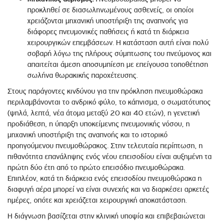
προκληθεί σε διασωληνωμένους ασθενείς, οι οποίοι
χρειάζονται μηχανική υποστήριξη της αναπνοής για
διάφορες πνευμονικές παθήσεις ή κατά τη διάρκεια
χειρουργικών επεμβάσεων. Η κατάσταση αυτή είναι πολύ
σοβαρή λόγω της πλήρους σύμπτωσης του πνεύμονος και
απαιτείται άμεση αποσυμπίεση με επείγουσα τοποθέτηση
σωλήνα θωρακικής παροχέτευσης.
Στους παράγοντες κινδύνου για την πρόκληση πνευμοθώρακα
περιλαμβάνονται το ανδρικό φύλο, το κάπνισμα, ο σωματότυπος
(ψηλά, λεπτά, νέα άτομα μεταξύ 20 και 40 ετών), η γενετική
προδιάθεση, η ύπαρξη υποκείμενης πνευμονικής νόσου, η
μηχανική υποστήριξη της αναπνοής και το ιστορικό
προηγούμενου πνευμοθώρακος. Στην τελευταία περίπτωση, η
πιθανότητα επανάληψης ενός νέου επεισοδίου είναι αυξημένη τα
πρώτη δύο έτη από το πρώτο επεισόδιο πνευμοθώρακα.
Επιπλέον, κατά τη διάρκεια ενός επεισοδίου πνευμοθώρακα η
διαφυγή αέρα μπορεί να είναι συνεχής και να διαρκέσει αρκετές
ημέρες, οπότε και χρειάζεται χειρουργική αποκατάσταση.
Η διάγνωση βασίζεται στην κλινική υποψία και επιβεβαιώνεται