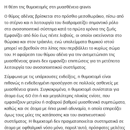
Η θέση της θυμεκτομής στη μυασθένεια gravis
Ο θύμος αδένας βρίσκεται στο πρόσθιο μεσοθωράκιο, πίσω από
το στέρνο και η λειτουργία του διαδραματίζει σημαντικό ρόλο
στο ανοσοποιητικό σύστημα κατά τα πρώτα χρόνια της ζωής.
Εμφανίζει από δύο έως πέντε λοβούς, οι οποίοι εκτείνονται στο
θώρακα και στον τράχηλο, ενώ υπολείμματα θυμικού ιστού
μπορεί να βρεθούν στο λίπος που περιβάλλει το κυρίως σώμα
του. Η αφαίρεση του θύμου αδένα για την αντιμετώπιση της
μυασθένειας gravis δεν εμφανίζει επιπτώσεις για τη μετέπειτα
λειτουργία του ανοσοποιητικού συστήματος.
Σύμφωνα με τις υπάρχουσες ενδείξεις, η θυμεκτομή είναι
πιθανώς η ενδεδειγμένη προσέγγιση σε πολλούς ασθενείς με
μυασθένεια gravis. Συγκεκριμένα, η θυμεκτομή συνίσταται για
άτομα έως 60 έτη ή και μεγαλύτερης ηλικίας ενίοτε, που
εμφανίζουν μετρίου ή σοβαρού βαθμού μυασθενικά συμπτώματα,
καθώς και σε άτομα με ήπια μυική αδυναμία, η οποία επηρεάζει
όμως τους μύες της κατάποσης και του αναπνευστικού
συστήματος. Η θυμεκτομή δεν πραγματοποιείται συστηματικά σε
άτομα με οφθαλμική νόσο μόνο, παρολ’αυτά, πρόσφατες μελέτες