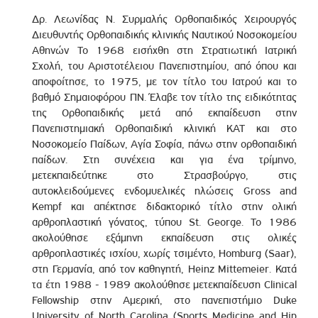
Δρ. Λεωνίδας Ν. Συρμαλής Ορθοπαιδικός Χειρουργός
Διευθυντής Ορθοπαιδικής κλινικής Ναυτικού Νοσοκομείου
Αθηνών Το 1968 εισήχθη στη Στρατιωτική Ιατρική
Σχολή, του Αριστοτέλειου Πανεπιστημίου, από όπου και
αποφοίτησε, το 1975, με τον τίτλο του Ιατρού και το
βαθμό Σημαιοφόρου ΠΝ. Έλαβε τον τίτλο της ειδικότητας
της Ορθοπαιδικής μετά από εκπαίδευση στην
Πανεπιστημιακή Ορθοπαιδική κλινική ΚΑΤ και στο
Νοσοκομείο Παίδων, Αγία Σοφία, πάνω στην ορθοπαιδική
παίδων. Στη συνέχεια και για ένα τρίμηνο,
μετεκπαιδεύτηκε στο Στρασβούργο, στις
αυτοκλειδούμενες ενδομυελικές ηλώσεις Gross and
Kempf και απέκτησε διδακτορικό τίτλο στην ολική
αρθροπλαστική γόνατος, τύπου St. George. Το 1986
ακολούθησε εξάμηνη εκπαίδευση στις ολικές
αρθροπλαστικές ισχίου, χωρίς τσιμέντο, Homburg (Saar),
στη Γερμανία, από τον καθηγητή, Heinz Mittemeier. Κατά
τα έτη 1988 - 1989 ακολούθησε μετεκπαίδευση Clinical
Fellowship στην Αμερική, στο πανεπιστήμιο Duke
University of North Carolina (Sports Medicine and Hip