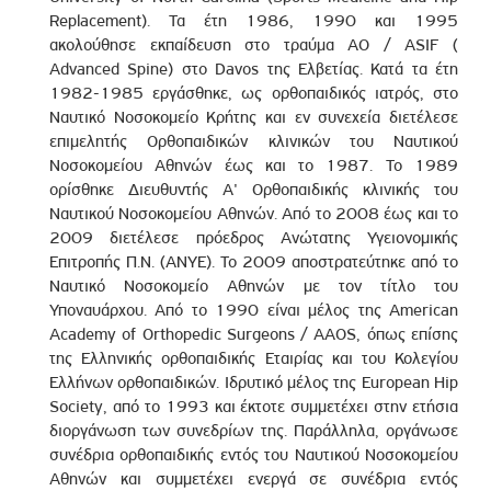
Replacement). Τα έτη 1986, 1990 και 1995
ακολούθησε εκπαίδευση στο τραύμα ΑΟ / ASIF (
Advanced Spine) στο Davos της Ελβετίας. Κατά τα έτη
1982-1985 εργάσθηκε, ως ορθοπαιδικός ιατρός, στο
Ναυτικό Νοσοκομείο Κρήτης και εν συνεχεία διετέλεσε
επιμελητής Ορθοπαιδικών κλινικών του Ναυτικού
Νοσοκομείου Αθηνών έως και το 1987. Το 1989
ορίσθηκε Διευθυντής Α' Ορθοπαιδικής κλινικής του
Ναυτικού Νοσοκομείου Αθηνών. Από το 2008 έως και το
2009 διετέλεσε πρόεδρος Ανώτατης Υγειονομικής
Επιτροπής Π.Ν. (ΑΝΥΕ). Το 2009 αποστρατεύτηκε από το
Ναυτικό Νοσοκομείο Αθηνών με τον τίτλο του
Υποναυάρχου. Από το 1990 είναι μέλος της American
Academy of Orthopedic Surgeons / AAOS, όπως επίσης
της Ελληνικής ορθοπαιδικής Εταιρίας και του Κολεγίου
Ελλήνων ορθοπαιδικών. Ιδρυτικό μέλος της European Hip
Society, από το 1993 και έκτοτε συμμετέχει στην ετήσια
διοργάνωση των συνεδρίων της. Παράλληλα, οργάνωσε
συνέδρια ορθοπαιδικής εντός του Ναυτικού Νοσοκομείου
Αθηνών και συμμετέχει ενεργά σε συνέδρια εντός