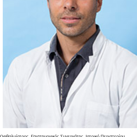
Οφθαλμίατρος, Επιστημονικός Συνεργάτης, Ιατρικό Περιστερίου