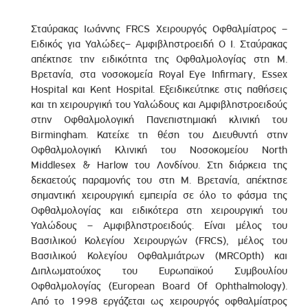
Σταύρακας Ιωάννης FRCS Χειρουργός Οφθαλμίατρος –
Ειδικός για Υαλώδες– Αμφιβληστροειδή Ο Ι. Σταύρακας
απέκτησε την ειδικότητα της Οφθαλμολογίας στη Μ.
Βρετανία, στα νοσοκομεία Royal Eye Infirmary, Essex
Hospital και Kent Hospital. Εξειδικεύτηκε στις παθήσεις
και τη χειρουργική του Υαλώδους και Αμφιβληστροειδούς
στην Οφθαλμολογική Πανεπιστημιακή κλινική του
Birmingham. Κατείχε τη θέση του Διευθυντή στην
Οφθαλμολογική Κλινική του Νοσοκομείου North
Middlesex & Harlow του Λονδίνου. Στη διάρκεια της
δεκαετούς παραμονής του στη Μ. Βρετανία, απέκτησε
σημαντική χειρουργική εμπειρία σε όλο το φάσμα της
Οφθαλμολογίας και ειδικότερα στη χειρουργική του
Υαλώδους – Αμφιβληστροειδούς. Είναι μέλος του
Βασιλικού Κολεγίου Χειρουργών (FRCS), μέλος του
Βασιλικού Κολεγίου Οφθαλμιάτρων (MRCOpth) και
Διπλωματούχος του Ευρωπαϊκού Συμβουλίου
Οφθαλμολογίας (European Board Of Ophthalmology).
Από το 1998 εργάζεται ως χειρουργός οφθαλμίατρος