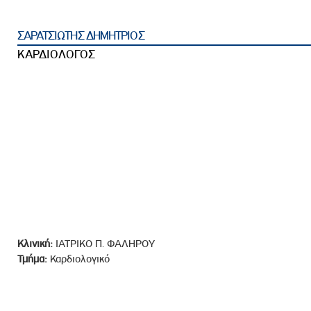
ροσωπικού, Στελεχών και Συνεργατών
ληροφοριών
ΣΑΡΑΤΣΙΩΤΗΣ ΔΗΜΗΤΡΙΟΣ
ικαιωμάτων
ΚΑΡΔΙΟΛΟΓΟΣ
 Υποψηφιοτήτων
Αποδοχών - Υποψηφιοτήτων
 Επιτροπής Ελέγχου
λέγχου Κανονισμός Λειτουργίας
τυξης 2023
τυξης 2024
λειας Τρίτων Μερών
Κλινική:
ΙΑΤΡΙΚΟ Π. ΦΑΛΗΡΟΥ
Προστασίας και Προαγωγής των Δικαιωμάτων των
Τμήμα:
Καρδιολογικό