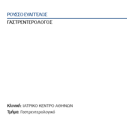
ροσωπικού, Στελεχών και Συνεργατών
ληροφοριών
ΡΟΥΣΣΟ ΕΥΑΓΓΕΛΟΣ
ικαιωμάτων
ΓΑΣΤΡΕΝΤΕΡΟΛΟΓΟΣ
 Υποψηφιοτήτων
Αποδοχών - Υποψηφιοτήτων
 Επιτροπής Ελέγχου
λέγχου Κανονισμός Λειτουργίας
τυξης 2023
τυξης 2024
λειας Τρίτων Μερών
Προστασίας και Προαγωγής των Δικαιωμάτων των
Κλινική:
ΙΑΤΡΙΚΟ ΚΕΝΤΡΟ ΑΘΗΝΩΝ
Τμήμα:
Γαστρεντερολογικό