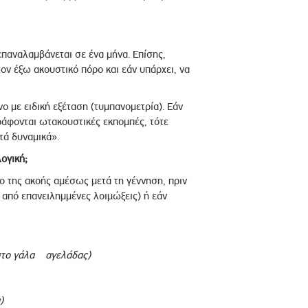
επαναλαμβάνεται σε ένα μήνα. Επίσης,
ον έξω ακουστικό πόρο και εάν υπάρχει, να
ο με ειδική εξέταση (τυμπανομετρία). Εάν
ράφονται ωτακουστικές εκπομπές, τότε
τά δυναμικά».
ογική;
ο της ακοής αμέσως μετά τη γέννηση, πριν
 από επανειλημμένες λοιμώξεις) ή εάν
 στο γάλα αγελάδας)
)