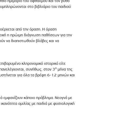
σθιο ημιμόριο του οφθαλμού και τον βυθό
υμπληρώνονται στο βιβλιάριο του παιδιού
οέρχεται από την όραση. Η όραση
ντική η πρώιμη διάγνωση παθήσεων για την
ούν να διαπιστωθούν βλάβες και να
επιβαρυμένο κληρονομικό ιστορικό είτε
ο
επανελέγχονται, συνήθως, στον 3
μήνα της
υστήνεται για όλα τα βρέφη 6-12 μηνών και
διά εμφανίζουν κάποιο πρόβλημα. Νεογνά με
 ικανότητα ομιλίας με παιδιά με φυσιολογική