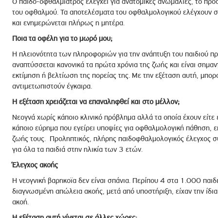
Ο παιδο-οφθαλμίατρος ελέγχει για ανατομικές ανωμαλίες, το πρό
του οφθαλμού. Τα αποτελέσματα του οφθαλμολογικού ελέγχουν σ
και ενημερώνεται πλήρως η μητέρα.
Ποια τα οφέλη για το μωρό μου;
Η πλειονότητα των πληροφοριών για την ανάπτυξη του παιδιού πρ
αναπτύσσεται κανονικά τα πρώτα χρόνια της ζωής και είναι σημα
εκτίμηση ή βελτίωση της πορείας της. Με την εξέταση αυτή, μπορ
αντιμετωπιστούν έγκαιρα.
Η εξέταση χρειάζεται να επαναληφθεί και στο μέλλον;
Νεογνά χωρίς κάποιο κλινικό πρόβλημα αλλά τα οποία έχουν είτε 
κάποιο εύρημα που εγείρει υποψίες για οφθαλμολογική πάθηση, 
ζωής τους. Προληπτικός, πλήρης παιδοφθαλμολογικός έλεγχος σ
για όλα τα παιδιά στην ηλικία των 3 ετών.
Έλεγχος ακοής
Η νεογνική βαρηκοϊα δεν είναι σπάνια. Περίπου 4 στα 1.000 παι
διαγνωσμένη απώλεια ακοής, μετά από υποστήριξη, είχαν την ίδια
ακοή.
Η εξέταση αυτή γίνεται σε άλλες χώρες;