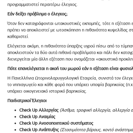
προγραμματιστεί περαιτέρω έλεγχος.
Εάν δείξει πρόβλημα ο έλεγχος;
Όταν δεν καταγράφονται ωτακουστικές εκπομπές, τότε η εξέταση 
πρέπει να αποκλειστεί με ωτοσκόπηση η πιθανότητα κυψελίδας στ
καθαριστεί.
Ελέγχεται ακόμη, η πιθανότητα ύπαρξης υγρού πίσω από το τύμπαν
αποκλειστούν τα δύο αυτά πιθανά προβλήματα και πάλι δεν καταγ
διενεργείται μία άλλη εξέταση που ονομάζεται «ακουστικά προκλη
Πότε επανελέγχεται η ακοή του μωρού εάν η εξέταση είναι φυσιολ
Η Πανελλήνια Ωτορινολαρυγγολογική Εταιρεία, συνιστά τον έλεγχ
το νηπιαγωγείο και κάθε φορά που υπάρχει υποψία βαρηκοϊας (π.χ
υπάρχει οικογενειακό ιστορικό βαρηκοϊας.
Παιδιατρικοί Έλεγχοι
Check
Up Αλλεργίας
(Άσθμα, τροφική αλλεργία, αλλεργία
Check
Up Αναιμίας
Check
Up Ανοσοποιητικού συστήματος
Check
Up Ανάπτυξης
(Στασιμότητα βάρους, κοντό ανάστημα