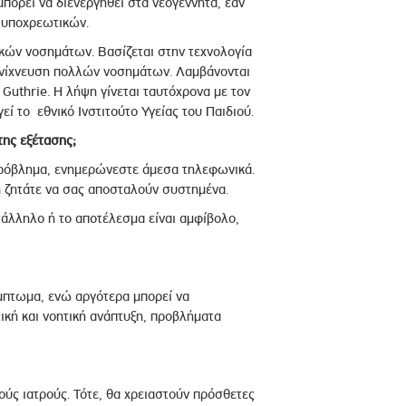
μπορεί να διενεργηθεί στα νεογέννητα, εάν
ν υποχρεωτικών.
λικών νοσημάτων. Βασίζεται στην τεχνολογία
 ανίχνευση πολλών νοσημάτων. Λαμβάνονται
Guthrie. Η λήψη γίνεται ταυτόχρονα με τον
 το εθνικό Ινστιτούτο Υγείας του Παιδιού.
ης εξέτασης;
πρόβλημα, ενημερώνεστε άμεσα τηλεφωνικά.
ή ζητάτε να σας αποσταλούν συστημένα.
ατάλληλο ή το αποτέλεσμα είναι αμφίβολο,
μπτωμα, ενώ αργότερα μπορεί να
ή και νοητική ανάπτυξη, προβλήματα
κούς ιατρούς. Τότε, θα χρειαστούν πρόσθετες