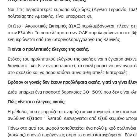
Ναι. Στις περισσότερες ευρωπαϊκές χώρες (Αγγλία, Γερμανία, Γαλλ
πολιτείας της Αμερικής, είναι υποχρεωτική.
Οι Ωτο - Ακουστικές Εκπομπές (ΩΑΕ) περιλαμβάνονται, πλέον, στις
στην Ελλάδα. Τα αποτελέσματα των ΩΑΕ συμπληρώνονται στο βιβλ
ενημερώνεται από τον ωτορινολαρυγγολόγο της Κλινικής.
Τι είναι ο προληπτικός έλεγχος της ακοής;
Στόχος του προληπτικού ελέγχου της ακοής είναι η έγκαιρη ανίχν
διαγνωστεί και δεν αντιμετωπιστεί, το παιδί μπορεί να μην αναπτύ
στο σχολείο και να παρουσιάσει συναισθηματικές διαταραχές.
Εφόσον οι γονείς δεν έχουν προβλήματα ακοής, γιατί να γίνει έλε
Διότι υπάρχει ένα ποσοστό βαρηκοϊας 30- 50% που δεν είναι κλ
Πώς γίνεται ο έλεγχος ακοής;
Η μέθοδος που εφαρμόζεται ονομάζεται «καταγραφή των ωτοακουσ
ανώδυνη εξέταση 1 λεπτού. Διενεργείται από εξειδικευμένο ωτορ
Πάνω στο αυτί του μωρού τοποθετείται ένα πολύ μικρό σωληνάκι 
(κοχλίας) απαντά παράγοντας σήμα το οποίο καταγράφεται. Εάν ο