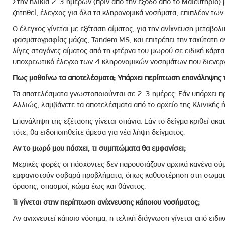
Στην ηλικία 2-3 ημερών (πριν από την έξοδο από το Μαιευτήριο) 
ζητηθεί, έλεγχος για όλα τα κληρονομικά νοσήματα, επιπλέον τω
Ο έλεγχος γίνεται με εξέταση αίματος, για την ανίχνευση μεταβο
φασματογραφίας μάζας, Tandem MS, και επιτρέπει την ταχύτατη
λίγες σταγόνες αίματος από τη φτέρνα του μωρού σε ειδική κάρτα 
υποχρεωτικό έλεγχο των 4 κληρονομικών νοσημάτων που διενεργεί
Πως μαθαίνω τα αποτελέσματα; Υπάρχει περίπτωση επανάληψης τ
Τα αποτελέσματα γνωστοποιούνται σε 2-3 ημέρες. Εάν υπάρχει 
Αλλιώς, λαμβάνετε τα αποτελέσματα από το αρχείο της Κλινικής 
Επανάληψη της εξέτασης γίνεται σπάνια. Εάν το δείγμα κριθεί ακ
τότε, θα ειδοποιηθείτε άμεσα για νέα λήψη δείγματος.
Αν το μωρό μου πάσχει, τι συμπτώματα θα εμφανίσει;
Μερικές φορές οι πάσχοντες δεν παρουσιάζουν αρχικά κανένα σύ
εμφανιστούν σοβαρά προβλήματα, όπως καθυστέρηση στη σωματικ
όρασης, σπασμοί, κώμα έως και θάνατος.
Τι γίνεται στην περίπτωση ανίχνευσης κάποιου νοσήματος;
Αν ανιχνευτεί κάποιο νόσημα, η τελική διάγνωση γίνεται από ειδι