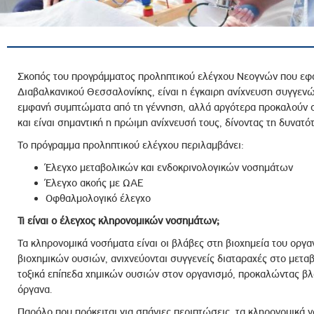
ροσωπικού, Στελεχών και Συνεργατών
ληροφοριών
ικαιωμάτων
 Υποψηφιοτήτων
Σκοπός του προγράμματος προληπτικού ελέγχου Νεογνών που εφαρ
Διαβαλκανικού Θεσσαλονίκης, είναι η έγκαιρη ανίχνευση συγγε
Αποδοχών - Υποψηφιοτήτων
εμφανή συμπτώματα από τη γέννηση, αλλά αργότερα προκαλούν σο
και είναι σημαντική η πρώιμη ανίχνευσή τους, δίνοντας τη δυνατό
 Επιτροπής Ελέγχου
Το πρόγραμμα προληπτικού ελέγχου περιλαμβάνει:
λέγχου Κανονισμός Λειτουργίας
Έλεγχο μεταβολικών και ενδοκρινολογικών νοσημάτων
τυξης 2023
Έλεγχο ακοής με ΩΑΕ
Οφθαλμολογικό έλεγχο
τυξης 2024
Τι είναι ο έλεγχος κληρονομικών νοσημάτων;
λειας Τρίτων Μερών
Τα κληρονομικά νοσήματα είναι οι βλάβες στη βιοχημεία του οργ
Προστασίας και Προαγωγής των Δικαιωμάτων των
βιοχημικών ουσιών, ανιχνεύονται συγγενείς διαταραχές στο μετα
τοξικά επίπεδα χημικών ουσιών στον οργανισμό, προκαλώντας βλ
όργανα.
Παρόλο που πρόκειται για σπάνιες περιπτώσεις, τα κληρονομικά ν