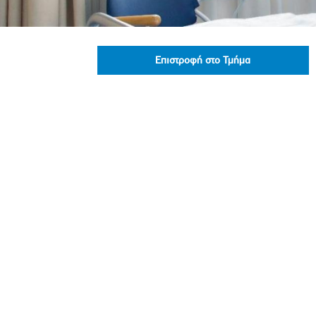
Πολιτική Προσλήψεων Π
Πολιτικές Ασφάλειας Π
Πολιτική Ανθρώπινων Δ
Επιστροφή στο Τμήμα
Επιτροπή Αποδοχών και
Κανονισμός Επιτροπής 
Επιτροπή Ελέγχου
Κανονισμός Λειτουργίας
Διεύθυνση Εσωτερικού Ε
Έκθεσης Βιώσιμης Ανάπ
Έκθεση Βιώσιμης Ανάπ
Πολιτική Δέουσας Επιμέ
Πολιτική Αναγνώρισης 
Ασθενών
Ειδική Ετήσια Έκθεση