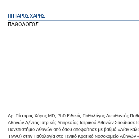
ροσωπικού, Στελεχών και Συνεργατών
ληροφοριών
ΠΙΤΤΑΡΟΣ ΧΑΡΗΣ
ικαιωμάτων
ΠΑΘΟΛΟΓΟΣ
 Υποψηφιοτήτων
Αποδοχών - Υποψηφιοτήτων
 Επιτροπής Ελέγχου
λέγχου Κανονισμός Λειτουργίας
τυξης 2023
τυξης 2024
λειας Τρίτων Μερών
Προστασίας και Προαγωγής των Δικαιωμάτων των
Δρ. Πίτταρος Χάρης MD, PhD Ειδικός Παθολόγος Διευθυντής Παθο
Αθηνών Δ/ντής Ιατρικής Υπηρεσίας Ιατρικού Αθηνών Σπούδασε Ια
Πανεπιστήμιο Αθηνών από όπου αποφοίτησε με βαθμό «Λίαν καλώς
1990) στην Παθολογία στο Γενικό Κρατικό Νοσοκομείο Αθηνών «