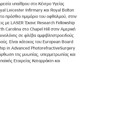
ρεσία υπαίθρου στο Κέντρο Υγείας
al Leicester Infirmary και Royal Bolton
 στο πρόσθιο ημιμόριο του οφθαλμού, στην
εις με LASER. Έκανε Research Fellowship
h Carolina στο Chapel Hill στην Αμερική
μκινολόνης σε φλέβα αμφιβληστροειδούς
ούς. Είναι κάτοχος του European Board
hip in Advanced PhotorefractiveSurgery
ιόρθωση της μυωπίας, υπερμετρωπίας και
παϊκής Εταιρείας Καταρράκτη και