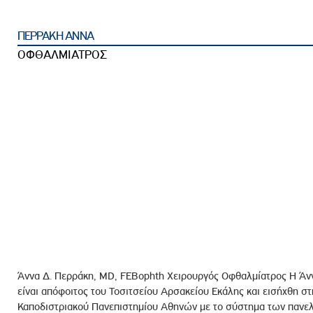
ροσωπικού, Στελεχών και Συνεργατών
ληροφοριών
ΠΕΡΡΑΚΗ ΑΝΝΑ
ικαιωμάτων
ΟΦΘΑΛΜΙΑΤΡΟΣ
 Υποψηφιοτήτων
Αποδοχών - Υποψηφιοτήτων
 Επιτροπής Ελέγχου
λέγχου Κανονισμός Λειτουργίας
τυξης 2023
τυξης 2024
λειας Τρίτων Μερών
Προστασίας και Προαγωγής των Δικαιωμάτων των
Άννα Δ. Περράκη, MD, FEBophth Χειρουργός Οφθαλμίατρος Η Άν
είναι απόφοιτος του Τοσιτσείου Αρσακείου Εκάλης και εισήχθη στ
Καποδιστριακού Πανεπιστημίου Αθηνών με το σύστημα των πανε