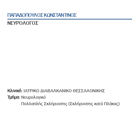
ροσωπικού, Στελεχών και Συνεργατών
ληροφοριών
ΠΑΠΑΔΟΠΟΥΛΟΣ ΚΩΝΣΤΑΝΤΙΝΟΣ
ικαιωμάτων
ΝΕΥΡΟΛΟΓΟΣ
 Υποψηφιοτήτων
Αποδοχών - Υποψηφιοτήτων
 Επιτροπής Ελέγχου
λέγχου Κανονισμός Λειτουργίας
τυξης 2023
τυξης 2024
Κλινική:
ΙΑΤΡΙΚΟ ΔΙΑΒΑΛΚΑΝΙΚΟ ΘΕΣΣΑΛΟΝΙΚΗΣ
λειας Τρίτων Μερών
Τμήμα:
Νευρολογικό
Πολλαπλής Σκλήρυνσης (Σκλήρυνσης κατά Πλάκας)
Προστασίας και Προαγωγής των Δικαιωμάτων των