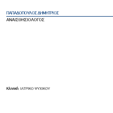
ροσωπικού, Στελεχών και Συνεργατών
ληροφοριών
ΠΑΠΑΔΟΠΟΥΛΟΣ ΔΗΜΗΤΡΙΟΣ
ικαιωμάτων
ΑΝΑΙΣΘΗΣΙΟΛΟΓΟΣ
 Υποψηφιοτήτων
Αποδοχών - Υποψηφιοτήτων
 Επιτροπής Ελέγχου
λέγχου Κανονισμός Λειτουργίας
τυξης 2023
τυξης 2024
λειας Τρίτων Μερών
Κλινική:
ΙΑΤΡΙΚΟ ΨΥΧΙΚΟΥ
Προστασίας και Προαγωγής των Δικαιωμάτων των