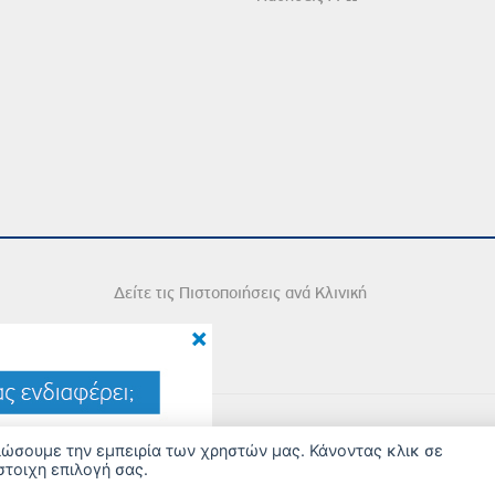
Δείτε τις Πιστοποιήσεις ανά Κλινική
×
2026 Copyright © Iatriko.gr | Powered by Aboutnet
τιώσουμε την εμπειρία των χρηστών μας. Κάνοντας κλικ σε
στοιχη επιλογή σας.
ΔΙΑΧΕΙΡΙΣΗ ΠΡΟΤΙΜΗΣΕΩΝ