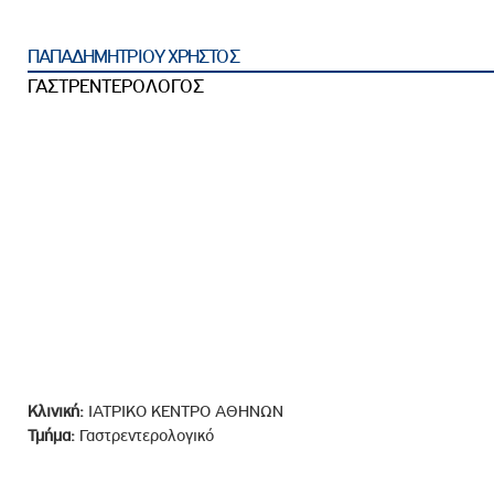
ροσωπικού, Στελεχών και Συνεργατών
ληροφοριών
ΠΑΠΑΔΗΜΗΤΡΙΟΥ ΧΡΗΣΤΟΣ
ικαιωμάτων
ΓΑΣΤΡΕΝΤΕΡΟΛΟΓΟΣ
 Υποψηφιοτήτων
Αποδοχών - Υποψηφιοτήτων
 Επιτροπής Ελέγχου
λέγχου Κανονισμός Λειτουργίας
τυξης 2023
τυξης 2024
λειας Τρίτων Μερών
Προστασίας και Προαγωγής των Δικαιωμάτων των
Κλινική:
ΙΑΤΡΙΚΟ ΚΕΝΤΡΟ ΑΘΗΝΩΝ
Τμήμα:
Γαστρεντερολογικό