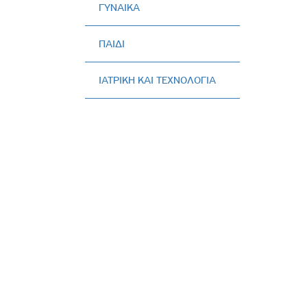
ΓΥΝΑΙΚΑ
Πολιτική Προσλήψεων Π
Πολιτικές Ασφάλειας Π
ΠΑΙΔΙ
Πολιτική Ανθρώπινων Δ
Επιτροπή Αποδοχών και
ΙΑΤΡΙΚΗ ΚΑΙ ΤΕΧΝΟΛΟΓΙΑ
Κανονισμός Επιτροπής 
Επιτροπή Ελέγχου
Κανονισμός Λειτουργίας
Διεύθυνση Εσωτερικού Ε
Έκθεσης Βιώσιμης Ανάπ
Έκθεση Βιώσιμης Ανάπ
Πολιτική Δέουσας Επιμέ
Πολιτική Αναγνώρισης 
Ασθενών
Ειδική Ετήσια Έκθεση