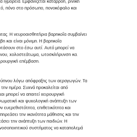
 ιγμόρεια. Εμφανίζεται καταρροή, ρινική
τό, πόνο στο πρόσωπο, πονοκέφαλο και
ητας. Η νευροαισθητήρια βαρηκοΐα συμβαίνει
βη και είναι μόνιμη. Η βαρηκοΐα
φτάσουν στο έσω αυτί. Αυτό μπορεί να
άνου, χολοστεάτωμα, ωτοσκλήρυνση κα.
ιρουργική επέμβαση.
ου ύπνου λόγω απόφραξης των αεραγωγών. Τα
την ημέρα. Συχνά προκαλείται από
αι μπορεί να απαιτεί χειρουργική
σωματική και ψυχολογική ανάπτυξη των
ν ευερεθιστότητα, επιθετικότητα και
πηρεάσει την ικανότητα μάθησης και την
άσει την ανάπτυξη των παιδιών. Η
ανοσοποιητικού συστήματος να καταπολεμά