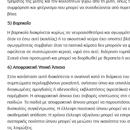
τμήματος της μύτης και την κοιλοτήτων γύρω από τη μύτη, όπως τα
συμφόρηση και φτέρνισμα που μπορεί να συνοδεύονται από πυρε
βήχα.
5) Βαρηκοΐα
Η βαρηκοΐα διακρίνεται κυρίως σε νευροαισθητήρια και αγωγιμότ
όταν το έσω αυτί (κοχλίας) ή το ακουστικό νεύρο έχει υποστεί βλά
αγωγιμότητας συμβαίνει όταν τα ηχητικά κύματα δεν μπορούν να 
οφείλεται σε συσσώρευση κεριού, υγρό στο αυτί, διάτρηση τυμπ
Συχνά είναι προσωρινή και μπορεί να διορθωθεί με θεραπεία ή χε
6) Αποφρακτική Υπνική Άπνοια
Στην κατάσταση αυτή διακόπτεται η αναπνοή κατά τη διάρκεια τ
συμπτώματα περιλαμβάνουν ροχαλητό, ανήσυχο ύπνο και υπνηλία 
διογκωμένες αμυγδαλές ή αδενοειδείς εκβλαστήσεις (κρεατάκια) κ
παρέμβαση. Η αποφρακτική άπνοια έχει σοβαρές επιπτώσεις στη 
παιδιών. Τα παιδιά με αποφρακτική άπνοια μπορεί να παρουσιάσου
δυσκολίες συγκέντρωσης. Η έλλειψη ποιοτικού ύπνου μπορεί να ε
ακαδημαϊκή απόδοση. Η χρόνια έλλειψη οξυγόνου μπορεί να επηρε
ανεπαρκής ποιότητα ύπνου μπορεί να μειώσει την ικανότητα του 
τις λοιμώξεις.