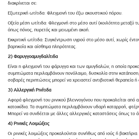
διακρίνεται σε:
Εξωτερική ωτίτιδα: Φλεγμονή του έξω ακουστικού πόρου.
Οξεία μέση ωτίτιδα: Φλεγμονή στο μέσο αυτί (κοιλότητα μεταξύ 
όπως πόνος, πυρετός και μειωμένη ακοή.
Εκκριτική ωτίτιδα: Συγκέντρωση υγρού στο μέσο αυτί, χωρίς έντ
βαρηκοΐα και αίσθημα πληρότητας.
2) Φαρυγγοαμυγδαλίτιδα
Είναι η φλεγμονή του φάρυγγα και των αμυγδαλών, η οποία προκα
συμπτώματα περιλαμβάνουν πονόλαιμο, δυσκολία στην κατάποση,
σοβαρές περιπτώσεις μπορεί να χρειαστεί αντιβιοτική θεραπεία ή
3) Αλλεργική Ρινίτιδα
Αφορά φλεγμονή του ρινικού βλεννογόνου που προκαλείται από αλ
κατοικίδια. Τα συμπτώματα περιλαμβάνουν υδαρή καταρροή, φτέρν
Μπορεί να συνδέεται με άλλες αλλεργικές καταστάσεις όπως το ά
4) Ρινικές Λοιμώξεις
Οι ρινικές λοιμώξεις προκαλούνται συνήθως από ιούς ή βακτήρι