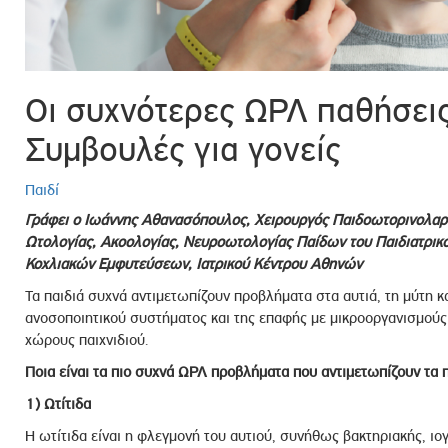
ροσωπικού, Στελεχών και Συνεργατών
ληροφοριών
ικαιωμάτων
Οι συχνότερες ΩΡΛ παθήσεις
 Υποψηφιοτήτων
Αποδοχών - Υποψηφιοτήτων
Συμβουλές για γονείς
Παιδί
 Επιτροπής Ελέγχου
Γράφει ο Ιωάννης Αθανασόπουλος, Χειρουργός Παιδοωτορινολαρ
λέγχου Κανονισμός Λειτουργίας
Ωτολογίας, Ακοολογίας, Νευροωτολογίας Παίδων του Παιδιατρικ
τυξης 2023
Κοχλιακών Εμφυτεύσεων, Ιατρικού Κέντρου Αθηνών
τυξης 2024
Τα παιδιά συχνά αντιμετωπίζουν προβλήματα στα αυτιά, τη μύτη κ
ανοσοποιητικού συστήματος και της επαφής με μικροοργανισμούς 
λειας Τρίτων Μερών
χώρους παιχνιδιού.
Προστασίας και Προαγωγής των Δικαιωμάτων των
Ποια είναι τα πιο συχνά ΩΡΛ προβλήματα που αντιμετωπίζουν τα π
1) Ωτίτιδα
Η ωτίτιδα είναι η φλεγμονή του αυτιού, συνήθως βακτηριακής, ιογ