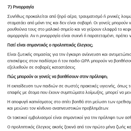
7) Ρινορραγία
Συνήθως προκαλείται από ξηρό αέρα, τραυματισμό ή ρινικές λοιμώ
σταματάει από μόνη της και δεν είναι σοβαρή. Οι γονείς μπορούν 
ρουθούνια τους στο μαλακό σημείο και να γείρουν ελαφρά το κεφά
αιμορραγία. Αν η ρινορραγία είναι συχνή ή παρατεταμένη, πρέπει 
Γιατί είναι σημαντικός ο προληπτικός έλεγχος;
Είναι ζωτικής σημασίας για την έγκαιρη ανίχνευση και αντιμετώπ
επισκέψεις στον παιδίατρο ή τον παιδο-ΩΡΛ μπορούν να βοηθήσο
εξελιχθούν σε σοβαρές καταστάσεις.
Πώς μπορούν οι γονείς να βοηθήσουν στην πρόληψη;
Η εκπαίδευση των παιδιών σε σωστές πρακτικές υγιεινής, όπως 
επαφής με άτομα που έχουν συμπτώματα λοίμωξης, μπορεί να μει
Η αποφυγή καπνίσματος στο σπίτι βοηθά στη μείωση των ερεθισ
και μειώνει τον κίνδυνο αναπνευστικών προβλημάτων.
Οι τακτικοί εμβολιασμοί είναι σημαντικοί για την πρόληψη των ασ
Ο προληπτικός έλεγχος ακοής ξεκινά από τον πρώτο μήνα ζωής και