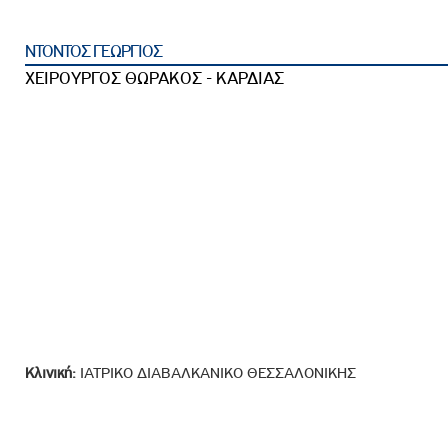
ροσωπικού, Στελεχών και Συνεργατών
ληροφοριών
ΝΤΟΝΤΟΣ ΓΕΩΡΓΙΟΣ
ικαιωμάτων
ΧΕΙΡΟΥΡΓΟΣ ΘΩΡΑΚΟΣ - ΚΑΡΔΙΑΣ
 Υποψηφιοτήτων
Αποδοχών - Υποψηφιοτήτων
 Επιτροπής Ελέγχου
λέγχου Κανονισμός Λειτουργίας
τυξης 2023
τυξης 2024
λειας Τρίτων Μερών
Προστασίας και Προαγωγής των Δικαιωμάτων των
Κλινική:
ΙΑΤΡΙΚΟ ΔΙΑΒΑΛΚΑΝΙΚΟ ΘΕΣΣΑΛΟΝΙΚΗΣ