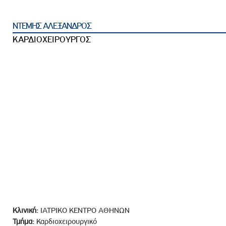
ροσωπικού, Στελεχών και Συνεργατών
ληροφοριών
ΝΤΕΜΗΣ ΑΛΕΞΑΝΔΡΟΣ
ικαιωμάτων
ΚΑΡΔΙΟΧΕΙΡΟΥΡΓΟΣ
 Υποψηφιοτήτων
Αποδοχών - Υποψηφιοτήτων
 Επιτροπής Ελέγχου
λέγχου Κανονισμός Λειτουργίας
τυξης 2023
τυξης 2024
λειας Τρίτων Μερών
Προστασίας και Προαγωγής των Δικαιωμάτων των
Κλινική:
ΙΑΤΡΙΚΟ ΚΕΝΤΡΟ ΑΘΗΝΩΝ
Τμήμα:
Καρδιοχειρουργικό