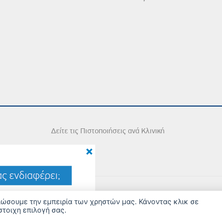
Δείτε τις Πιστοποιήσεις ανά Κλινική
×
2026 Copyright © Iatriko.gr | Powered by Aboutnet
τιώσουμε την εμπειρία των χρηστών μας. Κάνοντας κλικ σε
στοιχη επιλογή σας.
ΔΙΑΧΕΙΡΙΣΗ ΠΡΟΤΙΜΗΣΕΩΝ