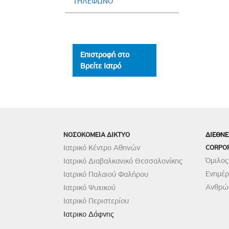
ΚΑΡΤΕΛΑ)
ΤΗΛΕΦΩΝΟ
Επιστροφή στο
Βρείτε Ιατρό
ΝΟΣΟΚΟΜΕΙΑ ΔΙΚΤΥΟ
ΔΙΕΘΝΕ
Ιατρικό Κέντρο Αθηνών
CORPO
Όμιλος
Ιατρικό Διαβαλκανικό Θεσσαλονίκης
Ενημέ
Ιατρικό Παλαιού Φαλήρου
Ανθρώπ
Ιατρικό Ψυχικού
Ιατρικό Περιστερίου
Ιατρικο Δάφνης