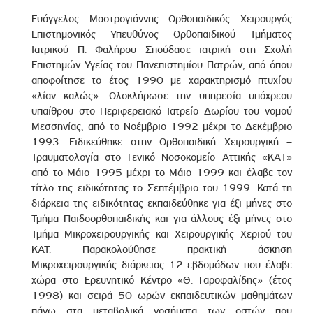
Ευάγγελος Μαστρογιάννης Ορθοπαιδικός Χειρουργός
Επιστημονικός Υπευθύνος Ορθοπαιδικού Τμήματος
Ιατρικού Π. Φαλήρου Σπούδασε ιατρική στη Σχολή
Επιστημών Υγείας του Πανεπιστημίου Πατρών, από όπου
αποφοίτησε το έτος 1990 με χαρακτηρισμό πτυχίου
«λίαν καλώς». Ολοκλήρωσε την υπηρεσία υπόχρεου
υπαίθρου στο Περιφερειακό Ιατρείο Δωρίου του νομού
Μεσσηνίας, από το Νοέμβριο 1992 μέχρι το Δεκέμβριο
1993. Ειδικεύθηκε στην Ορθοπαιδική Χειρουργική –
Τραυματολογία στο Γενικό Νοσοκομείο Αττικής «KAT»
από το Μάιο 1995 μέχρι το Μάιο 1999 και έλαβε τον
τίτλο της ειδικότητας το Σεπτέμβριο του 1999. Κατά τη
διάρκεια της ειδικότητας εκπαιδεύθηκε για έξι μήνες στο
Τμήμα Παιδοορθοπαιδικής και για άλλους έξι μήνες στο
Τμήμα Μικροχειρουργικής και Χειρουργικής Χεριού του
ΚΑΤ. Παρακολούθησε πρακτική άσκηση
Μικροχειρουργικής διάρκειας 12 εβδομάδων που έλαβε
χώρα στο Ερευνητικό Κέντρο «Θ. Γαροφαλίδης» (έτος
1998) και σειρά 50 ωρών εκπαιδευτικών μαθημάτων
πάνω στα μεταβολικά νοσήματα των οστών που