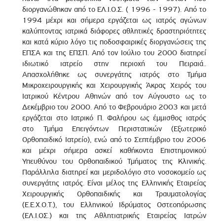
διοργανώθηκαν από το ΕΛ.Ι.Ο.Σ. ( 1996 - 1997). Από το
1994 μέχρι και σήμερα εργάζεται ως ιατρός αγώνων
καλύπτοντας ιατρικά διάφορες αθλητικές δραστηριότητες
και κατά κύριο λόγο τις ποδοσφαιρικές διοργανώσεις της
ΕΠΣΑ και της ΕΠΣΠ. Από τον Ιούλιο του 2000 διατηρεί
ιδιωτικό ιατρείο στην περιοχή του Πειραιά..
Απασχολήθηκε ως συνεργάτης ιατρός στο Τμήμα
Μικροχειρουργικής και Χειρουργικής Άκρας Χειρός του
Ιατρικού Κέντρου Αθηνών από τον Αύγουστο ως το
Δεκέμβριο του 2000. Από το Φεβρουάριο 2003 και μετά
εργάζεται στο Ιατρικό Π. Φαλήρου ως έμμισθος ιατρός
στο Τμήμα Επειγόντων Περιστατικών (Εξωτερικό
Ορθοπαιδικό Ιατρείο), ενώ από το Σεπτέμβριο του 2006
και μέχρι σήμερα ασκεί καθήκοντα Επιστημονικού
Υπευθύνου του Ορθοπαιδικού Τμήματος της Κλινικής.
Παράλληλα διατηρεί και μεριδολόγιο στο νοσοκομείο ως
συνεργάτης ιατρός. Είναι μέλος της Ελληνικής Εταιρείας
Χειρουργικής Ορθοπαιδικής και Τραυματολογίας
(Ε.Ε.Χ.Ο.Τ.), του Ελληνικού Ιδρύματος Οστεοπόρωσης
(ΕΛ.Ι.ΟΣ.) και της Αθλητιατρικής Εταιρείας Ιατρών