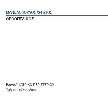
ροσωπικού, Στελεχών και Συνεργατών
ληροφοριών
ΜΑΝΩΛΟΠΟΥΛΟΣ ΧΡΗΣΤΟΣ
ικαιωμάτων
ΟΡΘΟΠΕΔΙΚΟΣ
 Υποψηφιοτήτων
Αποδοχών - Υποψηφιοτήτων
 Επιτροπής Ελέγχου
λέγχου Κανονισμός Λειτουργίας
τυξης 2023
τυξης 2024
λειας Τρίτων Μερών
Κλινική:
ΙΑΤΡΙΚΟ ΠΕΡΙΣΤΕΡΙΟΥ
Προστασίας και Προαγωγής των Δικαιωμάτων των
Τμήμα:
Ορθοπεδικό