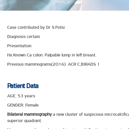
ροσωπικού, Στελεχών και Συνεργατών
ληροφοριών
ικαιωμάτων
Case contributed by Dr S.Potsi
 Υποψηφιοτήτων
Diagnosis certain
Αποδοχών - Υποψηφιοτήτων
Presentation
Hx:Known Ca colon. Palpable lump in left breast.
 Επιτροπής Ελέγχου
Previous mammograms(2016): ACR C,BIRADS 1
λέγχου Κανονισμός Λειτουργίας
τυξης 2023
τυξης 2024
Patient Data
λειας Τρίτων Μερών
AGE: 53 years
Προστασίας και Προαγωγής των Δικαιωμάτων των
GENDER: Female
Bilateral mammography
:a new cluster of suspicious microcalcifica
superior quadrant.