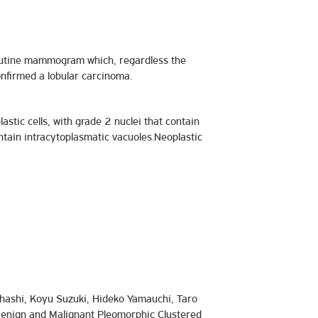
 routine mammogram which, regardless the
onfirmed a lobular carcinoma.
stic cells, with grade 2 nuclei that contain
ntain intracytoplasmatic vacuoles.Neoplastic
hashi, Koyu Suzuki, Hideko Yamauchi, Taro
 Benign and Malignant Pleomorphic Clustered