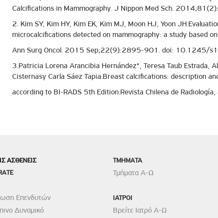
Calcifications in Mammography. J Nippon Med Sch. 2014;81(2)
2. Kim SY, Kim HY, Kim EK, Kim MJ, Moon HJ, Yoon JH.Evaluation o
microcalcifications detected on mammography: a study based on 
Ann Surg Oncol. 2015 Sep;22(9):2895-901. doi: 10.1245/
3.Patricia Lorena Arancibia Hernández*, Teresa Taub Estrada, A
Cisternasy Carla Sáez Tapia.Breast calcifications: description and
according to BI-RADS 5th Edition.Revista Chilena de Radiologí
ΙΣ ΑΣΘΕΝΕΙΣ
TMHMATA
RATE
Τμήματα Α-Ω
ρωση Επενδυτών
ΙΑΤΡΟΙ
ινο Δυναμικό
Βρείτε Ιατρό Α-Ω