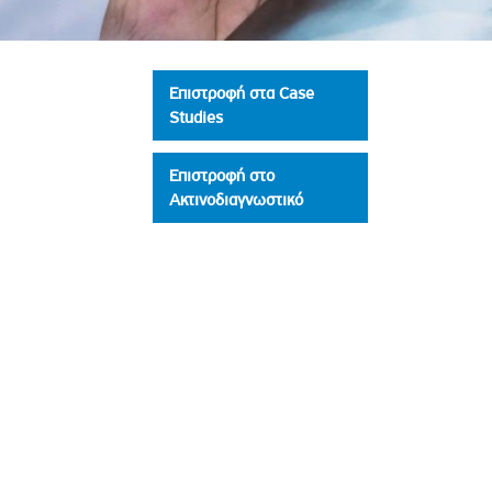
Πολιτική Προσλήψεων Π
Πολιτικές Ασφάλειας Π
Πολιτική Ανθρώπινων Δ
Επιστροφή στα Case
Επιτροπή Αποδοχών και
Studies
Κανονισμός Επιτροπής 
Επιστροφή στο
Επιτροπή Ελέγχου
Ακτινοδιαγνωστικό
Κανονισμός Λειτουργίας
Διεύθυνση Εσωτερικού Ε
Έκθεσης Βιώσιμης Ανάπ
Έκθεση Βιώσιμης Ανάπ
Πολιτική Δέουσας Επιμέ
Πολιτική Αναγνώρισης 
Ασθενών
Ειδική Ετήσια Έκθεση