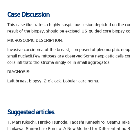
Case Discussion
This case illustrates a highly suspicious lesion depicted on the
result of the biopsy, should be excised. US-guided core biopsy c
MICROSCOPIC DESCRIPTION:
Invasive carcinoma of the breast, composed of pleomorphic neopla
small nucleoli.Few mitoses are observed.Some neoplastic cells co
cells infiltrate the stroma singly or in small aggregates.
DIAGNOSIS:
Left breast biopsy, 2 o'clock: Lobular carcinoma.
Suggested articles
1. Mari Kikuchi, Hiroko Tsunoda, Tadashi Kaneshiro, Osamu Taka
Ichikawa, Shin-ichiro Kumita. A New Method for Differentiating