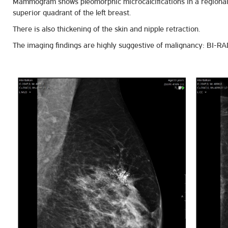
Mammogram shows pleomorphic microcalcifications in a regional 
superior quadrant of the left breast.
There is also thickening of the skin and nipple retraction.
The imaging findings are highly suggestive of malignancy: BI-RA