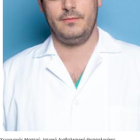
Χειρουργός Μαστού, Ιατρικό Διαβαλκανικό Θεσσαλονίκης