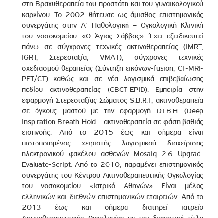
στη Βραχυθεραπεία του προστάτη και του γυναικολογικού
καρκίνου. Το 2002 θήτευσε ως άμισθος επιστημονικός
συνεργάτης στην Α’ Παθολογική – Ογκολογική Κλινική
του νοσοκομείου «Ο Άγιος Σάββας». Έχει εξειδικευτεί
πάνω σε σύγχρονες τεχνικές ακτινοθεραπείας (IMRT,
IGRT, Στερεοταξία, VMAT), σύγχρονες τεχνικές
σχεδιασμού θεραπείας (Σύντηξη εικόνων-fusion, CT-MRI-
PET/CT) καθώς και σε νέα λογισμικά επιβεβαίωσης
πεδίου ακτινοθεραπείας (CBCT-EPID). Εμπειρία στην
εφαρμογή Στερεοταξίας Σώματος S.B.R.T, ακτινοθεραπεία
σε όγκους μαστού με την εφαρμογή D.I.B.H. (Deep
Inspiration Breath Hold – ακτινοθεραπεία σε φάση βαθιάς
εισπνοής. Από το 2015 έως και σήμερα είναι
πιστοποιημένος χειριστής λογισμικού διαχείρισης
ηλεκτρονικού φακέλου ασθενών Mosaiq 2.6 Upgrad-
Evaluate-Script. Από το 2010, παραμένει επιστημονικός
συνεργάτης του Κέντρου Ακτινοθεραπευτικής Ογκολογίας
του νοσοκομείου «Ιατρικό Αθηνών» Είναι μέλος
ελληνικών και διεθνών επιστημονικών εταιρειών. Από το
2013 έως και σήμερα διατηρεί ιατρείο
Ακτινοθεραπευτικής Ογκολογίας με τον διακριτικό τίτλο