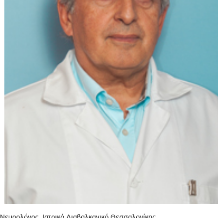
Νευρολόγος, Ιατρικό Διαβαλκανικό Θεσσαλονίκης