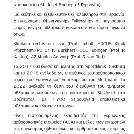
Νοσοκομείου St. Josef Βούπερταλ Γερμανίας.
Ειδικεύτηκε και εξειδικεύτηκε εξ' ολοκλήρου στη Γερμανία.
Διεκπεραίωσε Observeships Fellowships σε παγκοσμίου
φήμης κέντρα αθλητικών κακώσεων και ώμου αγκώνα
όπως:
Klinikum rechts der Isar (Prof. Imhoff, ARCUS Klinik
Pforzheim (PD Dr. K. Burkhart), OCC Tubingen (Prof. P.
Kasten), AZ Monica Antwerp (Prof. R. van Riet).
Το 2017 διετέλεσε επιμελητής στη Sportklinik Duisburg
και το 2018 ανέλαβε ως υπεύθυνος του αρθροσκοπικού
τομέα του Ευαγγελικού νοσοκομείου του Mettmann. Το
2022 ανέλαβε τη θέση του διευθυντή του τμήματος
αθλητικών κακώσεων του νοσοκομείου St Josef στο
Βούπερταλ, με 1.700 χειρουργεία αποκλειστικά
αθλητικών κακώσεων το χρόνο.
Είναι πιστοποιημένος εκπαιδευτής της γερμανικής
αρθροσκοπικής εταιρείας (AGA) και μέλος των επιτροπών
της παγκόσμιας ορθοπεδικής και αρθροσκοπικής εταιρείας