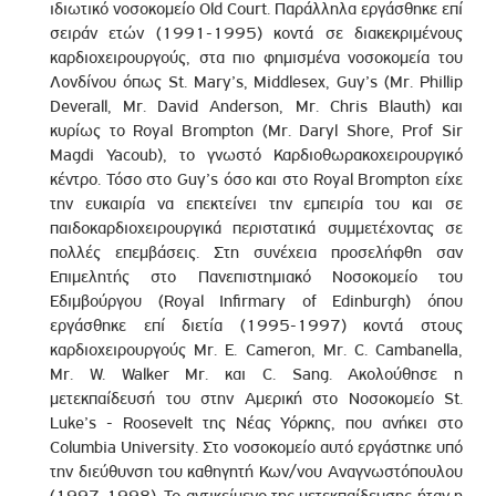
ιδιωτικό νοσοκομείο Old Court. Παράλληλα εργάσθηκε επί
σειράν ετών (1991-1995) κοντά σε διακεκριμένους
καρδιοχειρουργούς, στα πιο φημισμένα νοσοκομεία του
Λονδίνου όπως St. Mary’s, Middlesex, Guy’s (Mr. Phillip
Deverall, Mr. David Anderson, Mr. Chris Blauth) και
κυρίως το Royal Brompton (Mr. Daryl Shore, Prof Sir
Magdi Yacoub), το γνωστό Καρδιοθωρακοχειρουργικό
κέντρο. Τόσο στο Guy’s όσο και στο Royal Brompton είχε
την ευκαιρία να επεκτείνει την εμπειρία του και σε
παιδοκαρδιοχειρουργικά περιστατικά συμμετέχοντας σε
πολλές επεμβάσεις. Στη συνέχεια προσελήφθη σαν
Επιμελητής στο Πανεπιστημιακό Νοσοκομείο του
Εδιμβούργου (Royal Infirmary of Edinburgh) όπου
εργάσθηκε επί διετία (1995-1997) κοντά στους
καρδιοχειρουργούς Mr. E. Cameron, Mr. C. Cambanella,
Mr. W. Walker Mr. και C. Sang. Ακολούθησε η
μετεκπαίδευσή του στην Αμερική στο Νοσοκομείο St.
Luke’s - Roosevelt της Νέας Υόρκης, που ανήκει στο
Columbia University. Στο νοσοκομείο αυτό εργάστηκε υπό
την διεύθυνση του καθηγητή Κων/νου Αναγνωστόπουλου