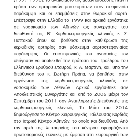
(1997-1998). Το αντικείμενο της μετεκπαίδευσης ήταν η
χρήση των αρτηριακών μοσχευμάτων στην στεφανιαία
παράκαμψη και οι επεμβάσεις στην θωρακική αορτή.
Επέστρεψε στην Ελλάδα το 1999 και αρχικά εργάστηκε
σε νοσοκομείο των Αθηνών ως συνεργάτης του
διευθυντή της Β’ Καρδιοχειρουργικής κλινικής κ. Σ.
Παττακού όπου και βοήθησε στην καθιέρωση της
κερκιδικής αρτηρίας σαν μόσχευμα αορτοστεφανιαίας
παράκαμψης. Οι επιστημονικές του ανησυχίες τον
οδήγησαν να αποδεχθεί την πρόταση του Προέδρου του
Ελληνικού Ερυθρού Σταυρού, κ. Α. Μαρτίνη, και, υπό την
διεύθυνση του κ. Σωτήρη Πράπα, να βοηθήσει στην
οργάνωση της καρδιοχειρουργικής κλινικής σε
νοσοκομείο των Αθηνών. Αρχικά εργάσθηκε σαν
Αποκλειστικός Συνεργάτης και από το 2006 μέχρι τον
Σεπτέμβρη του 2011 σαν Αναπληρωτής Διευθυντής της
καρδιοχειρουργικής κλινικής. Το Μάιο του 2014
δημιούργησε το Κέντρο Χειρουργικής Πάλλουσας Καρδιάς
στο Ιατρικό Κέντρο Αθηνών, το οποίο και διευθύνει. Από
την αρχή της λειτουργίας του κέντρου εφαρμόζονται
πρωτοποριακές τεχνικές με έμφαση στη χειρουργική των