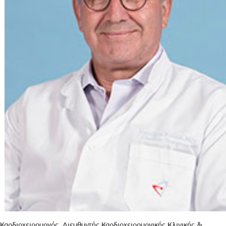
Καρδιοχειρουργός, Διευθυντής Καρδιοχειρουργικής Κλινικής &