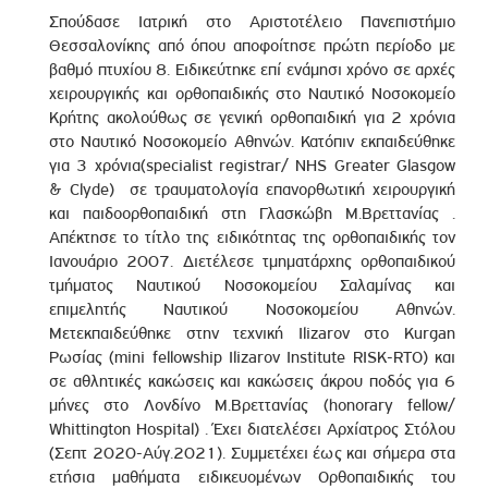
Σπούδασε Ιατρική στο Αριστοτέλειο Πανεπιστήμιο
Θεσσαλονίκης από όπου αποφοίτησε πρώτη περίοδο με
βαθμό πτυχίου 8. Ειδικεύτηκε επί ενάμησι χρόνο σε αρχές
χειρουργικής και ορθοπαιδικής στο Ναυτικό Νοσοκομείο
Κρήτης ακολούθως σε γενική ορθοπαιδική για 2 χρόνια
στο Ναυτικό Νοσοκομείο Αθηνών. Κατόπιν εκπαιδεύθηκε
για 3 χρόνια(specialist registrar/ NHS Greater Glasgow
& Clyde) σε τραυματολογία επανορθωτική χειρουργική
και παιδοορθοπαιδική στη Γλασκώβη Μ.Βρεττανίας .
Απέκτησε το τίτλο της ειδικότητας της ορθοπαιδικής τον
Ιανουάριο 2007. Διετέλεσε τμηματάρχης ορθοπαιδικού
τμήματος Ναυτικού Νοσοκομείου Σαλαμίνας και
επιμελητής Ναυτικού Νοσοκομείου Αθηνών.
Μετεκπαιδεύθηκε στην τεχνική Ilizarov στο Kurgan
Ρωσίας (mini fellowship Ilizarov Institute RISK-RTO) και
σε αθλητικές κακώσεις και κακώσεις άκρου ποδός για 6
μήνες στο Λονδίνο Μ.Βρεττανίας (honorary fellow/
Whittington Hospital) . Έχει διατελέσει Αρχίατρος Στόλου
(Σεπτ 2020-Αύγ.2021). Συμμετέχει έως και σήμερα στα
ετήσια μαθήματα ειδικευομένων Ορθοπαιδικής του