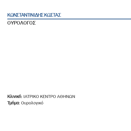
ροσωπικού, Στελεχών και Συνεργατών
ληροφοριών
ΚΩΝΣΤΑΝΤΙΝΙΔΗΣ ΚΩΣΤΑΣ
ικαιωμάτων
ΟΥΡΟΛΟΓΟΣ
 Υποψηφιοτήτων
Αποδοχών - Υποψηφιοτήτων
 Επιτροπής Ελέγχου
λέγχου Κανονισμός Λειτουργίας
τυξης 2023
τυξης 2024
λειας Τρίτων Μερών
Κλινική:
ΙΑΤΡΙΚΟ ΚΕΝΤΡΟ ΑΘΗΝΩΝ
Τμήμα:
Ουρολογικό
Προστασίας και Προαγωγής των Δικαιωμάτων των