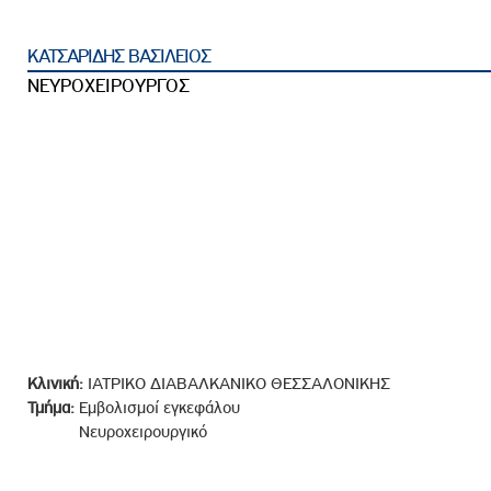
ροσωπικού, Στελεχών και Συνεργατών
ληροφοριών
ΚΑΤΣΑΡΙΔΗΣ ΒΑΣΙΛΕΙΟΣ
ικαιωμάτων
ΝΕΥΡΟΧΕΙΡΟΥΡΓΟΣ
 Υποψηφιοτήτων
Αποδοχών - Υποψηφιοτήτων
 Επιτροπής Ελέγχου
λέγχου Κανονισμός Λειτουργίας
τυξης 2023
τυξης 2024
λειας Τρίτων Μερών
Κλινική:
ΙΑΤΡΙΚΟ ΔΙΑΒΑΛΚΑΝΙΚΟ ΘΕΣΣΑΛΟΝΙΚΗΣ
Προστασίας και Προαγωγής των Δικαιωμάτων των
Τμήμα:
Εμβολισμοί εγκεφάλου
Νευροχειρουργικό