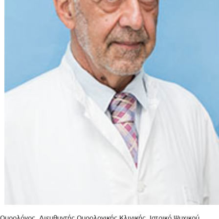
Ουρολόγος, Διευθυντής Ουρολογικής Κλινικής, Ιατρικό Ψυχικού