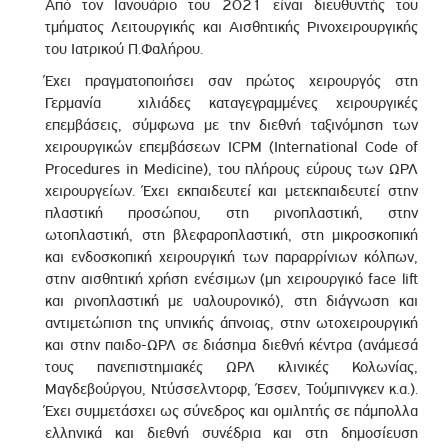
Από τον Ιανουάριο του 2021 είναι διευθυντής του
τμήματος Λειτουργικής και Αισθητικής Ρινοχειρουργικής
του Ιατρικού Π.Φαλήρου.
Έχει πραγματοποιήσει σαν πρώτος χειρουργός στη
Γερμανία χιλιάδες καταγεγραμμένες χειρουργικές
επεμβάσεις, σύμφωνα με την διεθνή ταξινόμηση των
χειρουργικών επεμβάσεων ICPM (International Code of
Procedures in Medicine), του πλήρους εύρους των ΩΡΛ
χειρουργείων. Έχει εκπαιδευτεί και μετεκπαιδευτεί στην
πλαστική προσώπου, στη ρινοπλαστική, στην
ωτοπλαστική, στη βλεφαροπλαστική, στη μικροσκοπική
και ενδοσκοπική χειρουργική των παραρρίνιων κόλπων,
στην αισθητική χρήση ενέσιμων (μη χειρουργικό face lift
και ρινοπλαστική με υαλουρονικό), στη διάγνωση και
αντιμετώπιση της υπνικής άπνοιας, στην ωτοχειρουργική
και στην παιδο-ΩΡΛ σε διάσημα διεθνή κέντρα (ανάμεσά
τους πανεπιστημιακές ΩΡΛ κλινικές Κολωνίας,
Μαγδεβούργου, Ντύσσελντορφ, Έσσεν, Τούμπινγκεν κ.α.).
Έχει συμμετάσχει ως σύνεδρος και ομιλητής σε πάμπολλα
ελληνικά και διεθνή συνέδρια και στη δημοσίευση