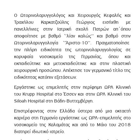
Ο Ωτορινολαρυγγολόγος και Χειρουργός Κεφαλής και
Τραχήλου Καρκατζούλης Γεώργιος εισήχθη με
πανελλήνιες στην Ιατρική σχολή Πατρών απ΄όπου
αποφοίτησε με βαθμό ‘’λίαν καλώς’’ και βαθμό στην
Ωτορινολαρυγγολογία ‘’Άριστα-10’’. Πραγματοποίησε
την πλήρη ειδικότητα της ωτορινολαρυγγολογίας σε
κορυφαία νοσοκομεία της Γερμανίας, όπου και
εκπαιδεύτηκε και μετεκπαιδεύτηκε και στην πλαστική
χειρουργική προσώπου. Απέκτησε τον γερμανικό τίτλο της
ειδικότητας κατόπιν εξετάσεων.
Εργάστηκε ως επιμελητής στην περίφημη ΩΡΛ Κλινική
του Krupp Hospital στο Έσσεν και στην ΩΡΛ Κλινική του
Siloah Hospital στη Βάδη-Βυττεμβέργη.
Επιστρέφοντας στην Ελλάδα ύστερα από μια οκταετή
καριέρα στη Γερμανία εργάστηκε ως ΩΡΛ-επιμελητής στο
νοσοκομείο της Καλαμάτας και από το Μάιο του 2018
διατηρεί ιδιωτικό ιατρείο.