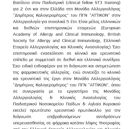
Βασίλειο στην Παιδιατρική (clinical fellow ST3 training)
για 2 έτη και στην Eλλάδα στη Μονάδα Αλλεργιολόγιας
“Δημήτριος Καλογερομήτρος” του ΠΓΝ “ΑΤΤΙΚΟΝ” στην
Αλλεργιολογία για συνολικά 5 έτη. Είναι μέλος ελληνικών
και διεθνών επιστημονικών εταιρειών (European
Academy of Allergy and Clinical Immunology, British
Society for Allergy and Clinical Immunology, Ελληνική
Εταιρεία Αλλεργιολογίας και Κλινικής Ανοσολογίας). Έχει
επιστημονική ενασχόληση σε κλινικό και ερευνητικό
επίπεδο με συμμετοχή σε διεθνή και ελληνικά συνέδρια.
Έχει ειδικό ενδιαφέρον για τη διάγνωση και αντιμετώπιση
της φαρμακευτικής αλλεργίας, ενώ συνεχίζει το κλινικό
και ερευνητικό της έργο στην Μονάδα Αλλεργιολόγιας
“Δημήτριος Καλογερομήτρος” του ΠΓΝ “ΑΤΤΙΚΟΝ”, όπου
σε συνεργασία με το εργαστήριο της Μονάδας
Αλλεργιολογίας & Κλινικής Ανοσολογίας του
Παιδιατρικού Νοσοκομείου Παίδων & Αγλαϊα Κυριακού
εκτελεί πρωτότυπο ερευνητικό πρωτόκολλο για την
διάγνωση επιβραδυνόμενων αντιδράσεων
υπερευαισθησίας σε φάρμακα κατόπιν λήψης Υποτροφίας